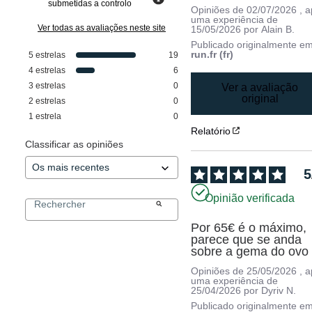
submetidas a controlo
Opiniões de
02/07/2026
, 
uma experiência de
Ver todas as avaliações neste site
15/05/2026
por
Alain B.
Publicado originalmente e
run.fr (fr)
5
estrelas
19
4
estrelas
6
3
estrelas
0
Ver a avaliação
original
2
estrelas
0
1
estrela
0
Relatório
Classificar as opiniões
5
Opinião verificada
Por 65€ é o máximo, 
parece que se anda 
sobre a gema do ovo
Opiniões de
25/05/2026
, 
uma experiência de
25/04/2026
por
Dyriv N.
Publicado originalmente e