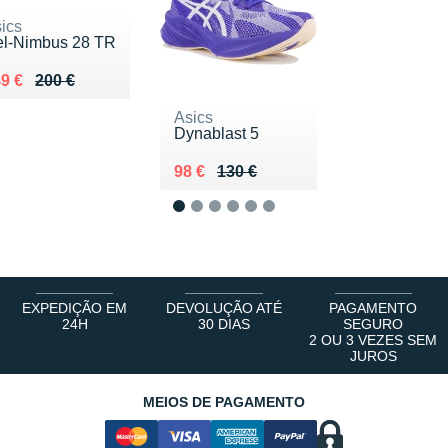
ics
l-Nimbus 28 TR
 lieu de 200 €
ndu 149 €
9 €
200 €
Asics
Dynablast 5
Au lieu de 130 €
Vendu 98 €
98 €
130 €
1
2
3
4
5
6
EXPEDIÇÃO EM
DEVOLUÇÃO ATÉ
PAGAMENTO
24H
30 DIAS
SEGURO
2 OU 3 VEZES SEM
JUROS
MEIOS DE PAGAMENTO