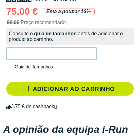
75.00 €
Está a poupar 16%
Preço de venda recomendado pela marca
90.0€
Preço recomendado
Consulte o
guia de tamanhos
antes de adicionar o
produto ao carrinho.
Guia de Tamanhos
ADICIONAR AO CARRINHO
3.75 € de cashback
A opinião da equipa i-Run