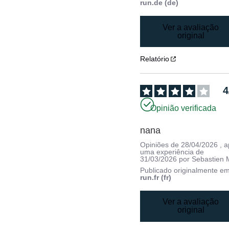
run.de (de)
Ver a avaliação
original
Relatório
4
Opinião verificada
nana
Opiniões de
28/04/2026
, 
uma experiência de
31/03/2026
por
Sebastien 
Publicado originalmente e
run.fr (fr)
Ver a avaliação
original