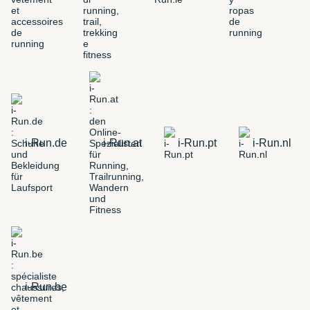
i-Run.de
i-Run.at
i-Run.pt
i-Run.nl
i-Run.be