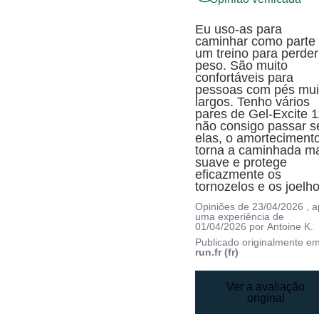
Eu uso-as para 
caminhar como parte 
um treino para perder 
peso. São muito 
confortáveis para 
pessoas com pés muit
largos. Tenho vários 
pares de Gel-Excite 11
não consigo passar s
elas, o amortecimento
torna a caminhada ma
suave e protege 
eficazmente os 
tornozelos e os joelho
Opiniões de
23/04/2026
, 
uma experiência de
01/04/2026
por
Antoine K.
Publicado originalmente e
run.fr (fr)
Ver a avaliação
original