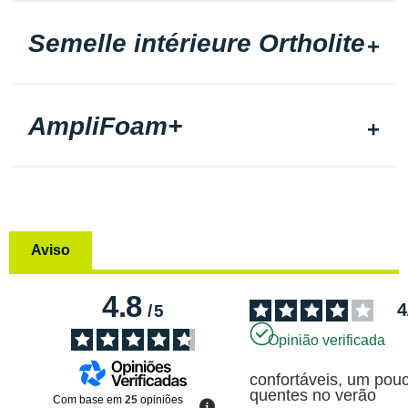
Semelle intérieure Ortholite
AmpliFoam+
Aviso
4.8
4
/
5
Opinião verificada
confortáveis, um pouc
quentes no verão
Com base em
25
opiniões