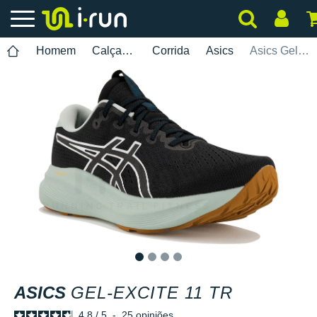
Homem
Calçados
Corrida
Asics
Asics Gel-Excite 11 TR
1
2
3
4
ASICS
GEL-EXCITE 11 TR
4.8
/
5
-
25
opiniões