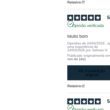
Relatório
5
Opinião verificada
Muito bom
Opiniões de
24/04/2026
, 
uma experiência de
24/03/2026
por
Selman H.
Publicado originalmente e
run.de (de)
Ver a avaliação
original
Relatório
5
Opinião verificada