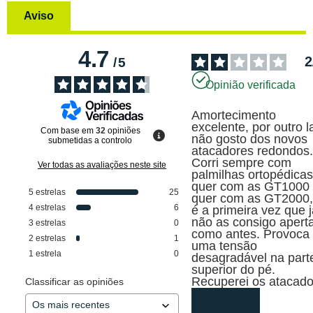
Aviso
4.7
2
/
5
Opinião verificada
Amortecimento 
excelente, por outro l
Com base em
32
opiniões
não gosto dos novos 
submetidas a controlo
atacadores redondos.
Corri sempre com 
Ver todas as avaliações neste site
palmilhas ortopédicas,
quer com as GT1000 
5
estrelas
25
quer com as GT2000, 
4
estrelas
6
é a primeira vez que j
não as consigo aperta
3
estrelas
0
como antes. Provoca 
2
estrelas
1
uma tensão 
1
estrela
0
desagradável na parte
superior do pé. 

Recuperei os atacado
Classificar as opiniões
leia mais