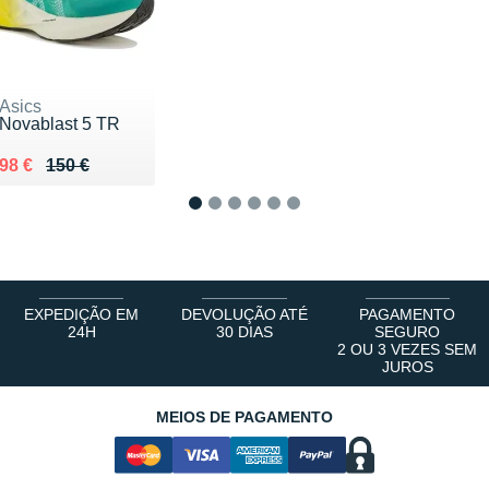
Asics
Novablast 5 TR
Au lieu de 150 €
Vendu 98 €
98 €
150 €
1
2
3
4
5
6
EXPEDIÇÃO EM
DEVOLUÇÃO ATÉ
PAGAMENTO
24H
30 DIAS
SEGURO
2 OU 3 VEZES SEM
JUROS
MEIOS DE PAGAMENTO