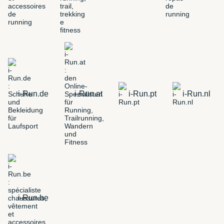
i-Run.de
i-Run.at
i-Run.pt
i-Run.nl
i-Run.be