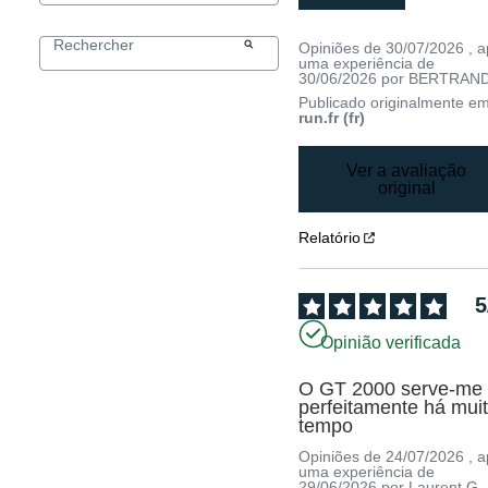
Opiniões de
30/07/2026
, 
uma experiência de
30/06/2026
por
BERTRAND
Publicado originalmente e
run.fr (fr)
Ver a avaliação
original
Relatório
5
Opinião verificada
O GT 2000 serve-me 
perfeitamente há muit
tempo
Opiniões de
24/07/2026
, 
uma experiência de
29/06/2026
por
Laurent G.