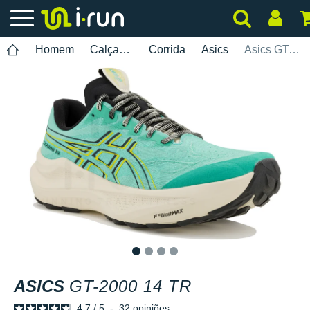
Homem
Calçados
Corrida
Asics
Asics GT-2000 14 TR
1
2
3
4
ASICS
GT-2000 14 TR
4.7
/
5
-
32
opiniões