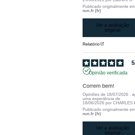
Publicado originalmente e
run.fr (fr)
Ver a avaliação
original
Relatório
5
Opinião verificada
Correm bem!
Opiniões de
18/07/2026
, 
uma experiência de
18/06/2026
por
CHARLES 
Publicado originalmente e
run.fr (fr)
Ver a avaliação
original