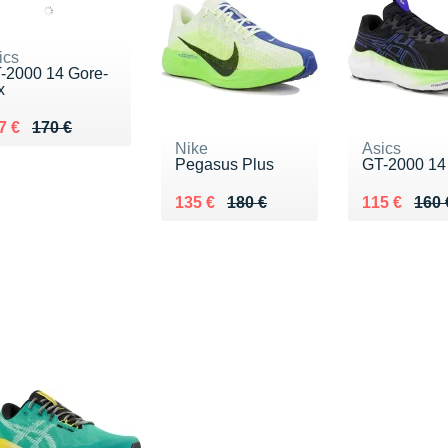
ics
-2000 14 Gore-
x
 lieu de 170 €
ndu 117 €
7 €
170 €
Nike
Asics
Pegasus Plus
GT-2000 14
Au lieu de 180 €
Vendu 135 €
Au lieu de 
Vendu 115 
135 €
180 €
115 €
160 