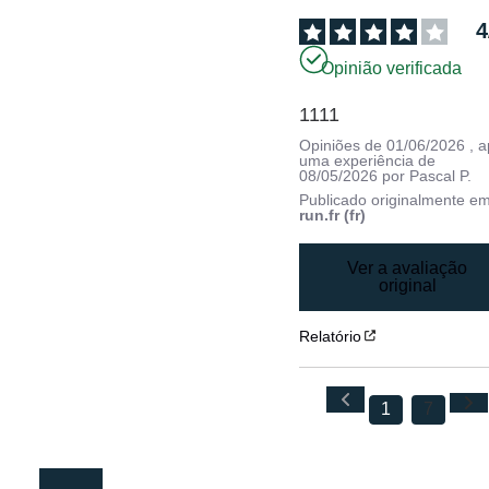
4
Opinião verificada
1111
Opiniões de
01/06/2026
, 
uma experiência de
08/05/2026
por
Pascal P.
Publicado originalmente e
run.fr (fr)
Ver a avaliação
original
Relatório
1
7