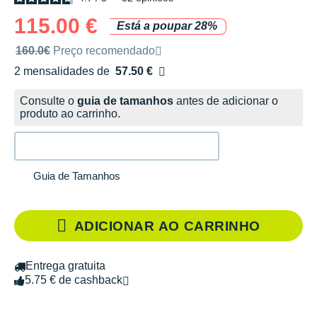
115.00 €
Está a poupar 28%
Preço de venda recomendado pela marca
160.0€
Preço recomendado
2 mensalidades de
57.50 €
sem custos
Consulte o
guia de tamanhos
antes de adicionar o
produto ao carrinho.
Guia de Tamanhos
ADICIONAR AO CARRINHO
Entrega gratuita
5.75 € de cashback