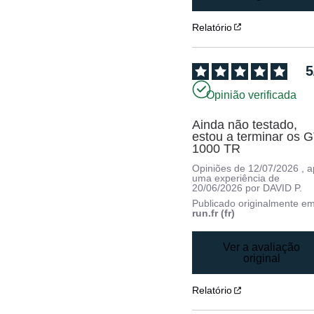
Relatório
5
Opinião verificada
Ainda não testado, 
estou a terminar os G
1000 TR
Opiniões de
12/07/2026
, 
uma experiência de
20/06/2026
por
DAVID P.
Publicado originalmente e
run.fr (fr)
Ver a avaliação
original
Relatório