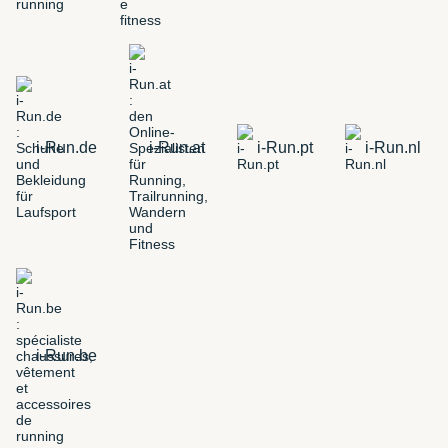
i-Run.de
i-Run.at
i-Run.pt
i-Run.nl
i-Run.be