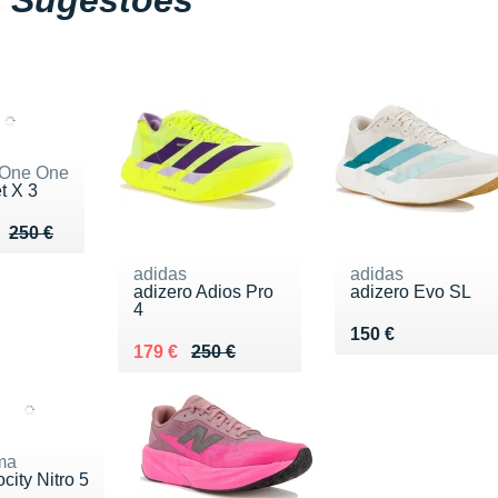
 One One
t X 3
u de 250 €
 176 €
250 €
adidas
adidas
adizero Adios Pro
adizero Evo SL
4
Vendu 150 €
150 €
Au lieu de 250 €
Vendu 179 €
179 €
250 €
ma
city Nitro 5