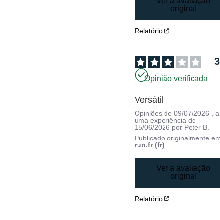
Ver a avaliação
original
Relatório
3
Opinião verificada
Versátil
Opiniões de
09/07/2026
, 
uma experiência de
15/06/2026
por
Peter B.
Publicado originalmente e
run.fr (fr)
Ver a avaliação
original
Relatório