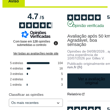
Aviso
4.7
5
/
5
Opinião verificada
Avaliação após 50 km 
Agradável, boa 
Com base em
128
opiniões
sensação
submetidas a controlo
Opiniões de
04/08/2026
, 
Ver todas as avaliações neste site
uma experiência de
10/07/2026
por
Gilles V.
5
estrelas
104
Publicado originalmente e
run.fr (fr)
4
estrelas
16
3
estrelas
5
Ver a avaliação
2
estrelas
0
original
1
estrela
3
Relatório
Classificar as opiniões
5