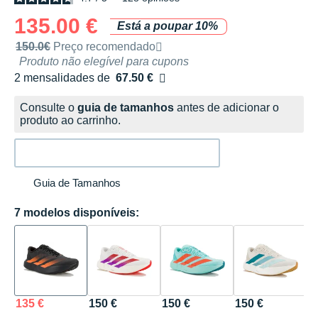
135.00 €
Está a poupar 10%
Preço de venda recomendado pela marca
150.0€
Preço recomendado
Produto não elegível para cupons
2 mensalidades de
67.50 €
sem custos
Consulte o
guia de tamanhos
antes de adicionar o
produto ao carrinho.
Guia de Tamanhos
7 modelos disponíveis:
135 €
150 €
150 €
150 €
1