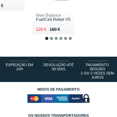
du 130 €
 €
New Balance
FuelCell Rebel V5
Au lieu de 160 €
Vendu 120 €
120 €
160 €
1
2
3
4
5
6
EXPEDIÇÃO EM
DEVOLUÇÃO ATÉ
PAGAMENTO
24H
30 DIAS
SEGURO
2 OU 3 VEZES SEM
JUROS
MEIOS DE PAGAMENTO
OS NOSSOS TRANSPORTADORES