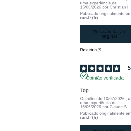
uma experiência de
15/06/2026
por
Christian I.
Publicado originalmente e
run.fr (fr)
Ver a avaliação
original
Relatório
5
Opinião verificada
Top
Opiniões de
10/07/2026
, 
uma experiência de
16/06/2026
por
Claude S.
Publicado originalmente e
run.fr (fr)