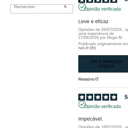
Opinião verificada
Leve e eficaz
Opiniões de
26/07/2026
, 
uma experiência de
27/06/2026
por
Regis M.
Publicado originalmente e
run.fr (fr)
Ver a avaliação
original
Relatório
5
Opinião verificada
Impecável.
Opiniões de
18/07/2026
, 