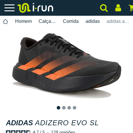
Homem
Calçados
Corrida
adidas
adidas adizero Evo SL
1
2
3
4
ADIDAS
ADIZERO EVO SL
4.7
/
5
-
128
opiniões