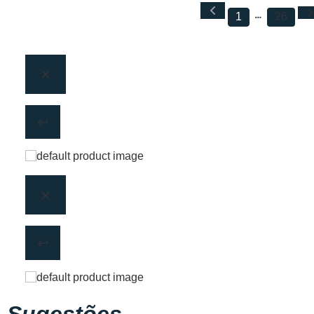
1
26
Sugestões