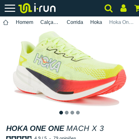
Homem
Calçados
Corrida
Hoka
Hoka One One Mach X 3
1
2
3
4
HOKA ONE ONE
MACH X 3
4.9
/
5
-
79
opiniões