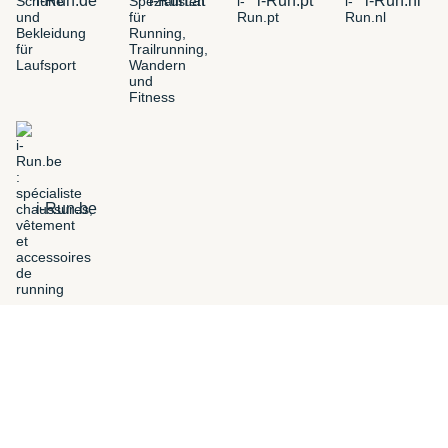
i-Run.de
i-Run.at
i-Run.pt
i-Run.nl
i-Run.be