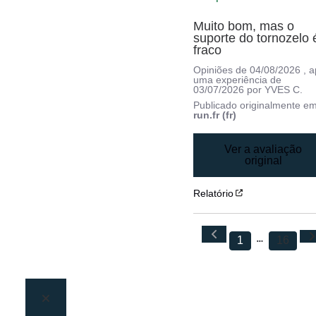
Muito bom, mas o 
suporte do tornozelo é
fraco
Opiniões de
04/08/2026
, 
uma experiência de
03/07/2026
por
YVES C.
Publicado originalmente e
run.fr (fr)
Ver a avaliação
original
Relatório
1
16