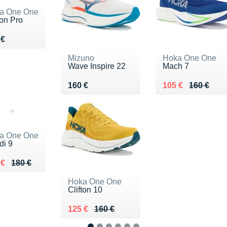
a One One
ton Pro
du 170 €
 €
Mizuno
Hoka One One
Wave Inspire 22
Mach 7
Vendu 160 €
Au lieu de 160 €
Vendu 105 €
160 €
105 €
160 €
a One One
di 9
ieu de 180 €
du 132 €
 €
180 €
Hoka One One
Clifton 10
Au lieu de 160 €
Vendu 125 €
125 €
160 €