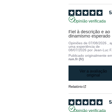
5
Opinião verificada
Fiel à descrição e ao 
dinamismo esperado
Opiniões de
07/08/2026
, 
uma experiência de
08/07/2026
por
Jean-Luc F
Publicado originalmente e
run.fr (fr)
Ver a avaliação
original
Relatório
5
Opinião verificada