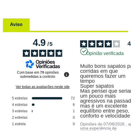
Aviso
4.9
4
/
5
Opinião verificada
Muito bons sapatos pa
corridas em que 
Com base em
79
opiniões
queremos fazer um 
submetidas a controlo
tempo

Super sapatos

Ver todas as avaliações neste site
Mas pensei que seria
um pouco mais 
5
estrelas
72
agressivos na passada
4
estrelas
6
mas é um excelente 
equilíbrio entre peso, 
3
estrelas
1
conforto e velocidade
2
estrelas
0
Opiniões de
07/08/2026
, 
1
estrela
0
uma experiência de