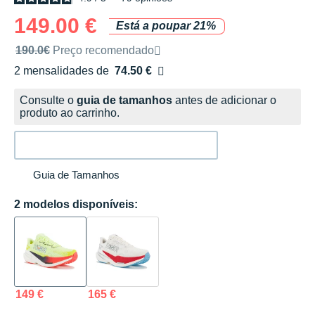
149.00 €
Está a poupar 21%
Preço de venda recomendado pela marca
190.0€
Preço recomendado
2 mensalidades de
74.50 €
sem custos
Consulte o
guia de tamanhos
antes de adicionar o
produto ao carrinho.
Guia de Tamanhos
2 modelos disponíveis:
149 €
165 €