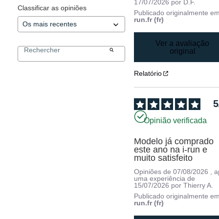
17/07/2026
por
D.F.
Classificar as opiniões
Publicado originalmente e
run.fr (fr)
Ver a avaliação
original
Relatório
5
Opinião verificada
Modelo já comprado 
este ano na i-run e 
muito satisfeito
Opiniões de
07/08/2026
, 
uma experiência de
15/07/2026
por
Thierry A.
Publicado originalmente e
run.fr (fr)