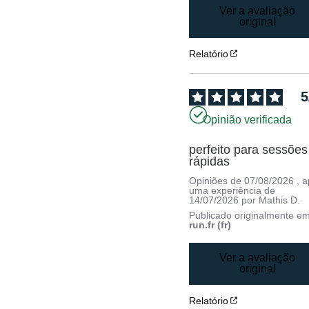
Ver a avaliação
original
Relatório
5
Opinião verificada
perfeito para sessões 
rápidas
Opiniões de
07/08/2026
, 
uma experiência de
14/07/2026
por
Mathis D.
Publicado originalmente e
run.fr (fr)
Ver a avaliação
original
Relatório