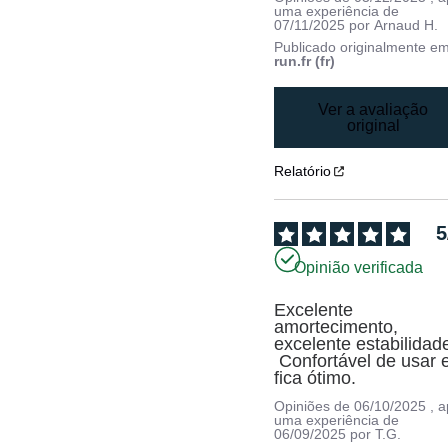
uma experiência de
07/11/2025
por
Arnaud H.
Publicado originalmente e
run.fr (fr)
Ver a avaliação
original
Relatório
5
Opinião verificada
Excelente 
amortecimento, 
excelente estabilidade
 Confortável de usar e 
fica ótimo.
Opiniões de
06/10/2025
, 
uma experiência de
06/09/2025
por
T.G.