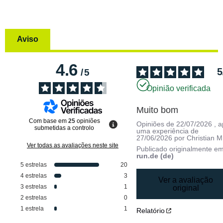
Aviso
4.6
5
/
5
Opinião verificada
Muito bom
Com base em
25
opiniões
Opiniões de
22/07/2026
, 
submetidas a controlo
uma experiência de
27/06/2026
por
Christian M
Ver todas as avaliações neste site
Publicado originalmente e
run.de (de)
5
estrelas
20
4
estrelas
3
Ver a avaliação
3
estrelas
1
original
2
estrelas
0
1
estrela
1
Relatório