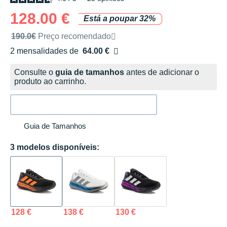
128.00 €
Está a poupar 32%
Preço de venda recomendado pela marca
190.0€
Preço recomendado
2 mensalidades de
64.00 €
sem custos
Consulte o
guia de tamanhos
antes de adicionar o
produto ao carrinho.
Guia de Tamanhos
3 modelos disponíveis:
128 €
138 €
130 €