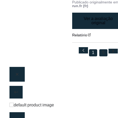
Publicado originalmente e
run.fr (fr)
Ver a avaliação
original
Relatório
1
5