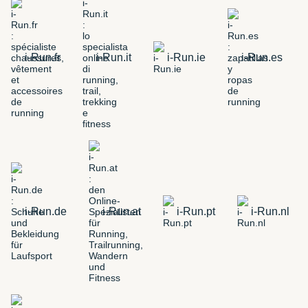
i-Run.fr
i-Run.it
i-Run.ie
i-Run.es
i-Run.de
i-Run.at
i-Run.pt
i-Run.nl