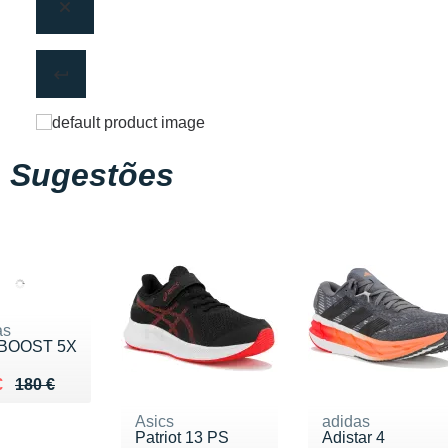
Sugestões
as
aBOOST 5X
eu de 180 €
u 118 €
€
180 €
Asics
adidas
Patriot 13 PS
Adistar 4