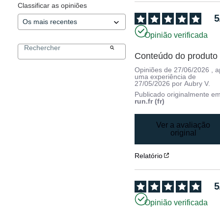
Classificar as opiniões
5
Opinião verificada
Conteúdo do produto
Opiniões de
27/06/2026
, 
uma experiência de
27/05/2026
por
Aubry V.
Publicado originalmente e
run.fr (fr)
Ver a avaliação
original
Relatório
5
Opinião verificada