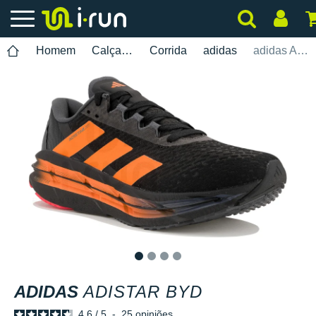
Homem
Calçados
Corrida
adidas
adidas Adistar Byd
1
2
3
4
ADIDAS
ADISTAR BYD
4.6
/
5
-
25
opiniões