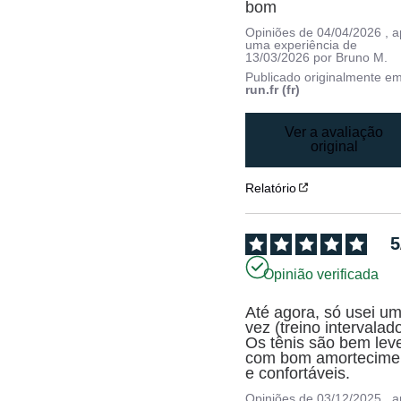
bom
Opiniões de
04/04/2026
, 
uma experiência de
13/03/2026
por
Bruno M.
Publicado originalmente e
run.fr (fr)
Ver a avaliação
original
Relatório
5
Opinião verificada
Até agora, só usei um
vez (treino intervalado)
Os tênis são bem leve
com bom amortecimen
e confortáveis.
Opiniões de
03/12/2025
, 