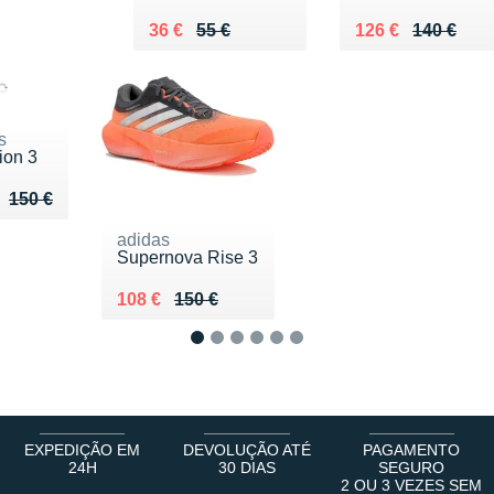
Au lieu de 55 €
Vendu 36 €
Au lieu de 140 €
Vendu 126 €
36 €
55 €
126 €
140 €
s
ion 3
u de 150 €
 115 €
150 €
adidas
Supernova Rise 3
Au lieu de 150 €
Vendu 108 €
108 €
150 €
1
2
3
4
5
6
EXPEDIÇÃO EM
DEVOLUÇÃO ATÉ
PAGAMENTO
24H
30 DIAS
SEGURO
2 OU 3 VEZES SEM