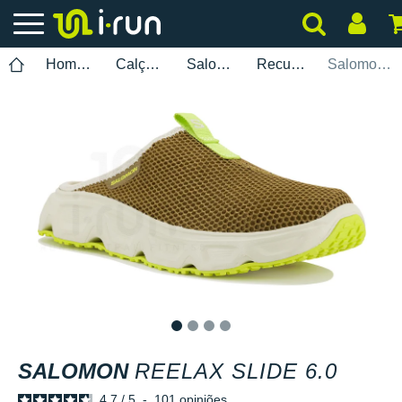
Homem
Calçados
Salomon
Recuperação
Salomon Reelax Slide 6.0
1
2
3
4
SALOMON
REELAX SLIDE 6.0
4.7
/
5
-
101
opiniões