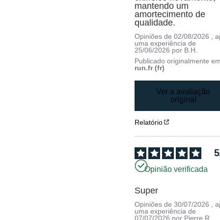
mantendo um 
amortecimento de 
qualidade.
Opiniões de
02/08/2026
, 
uma experiência de
25/06/2026
por
B.H.
Publicado originalmente e
run.fr (fr)
Ver a avaliação
original
Relatório
5
Opinião verificada
Super
Opiniões de
30/07/2026
, 
uma experiência de
07/07/2026
por
Pierre R.