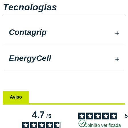
Tecnologias
Contagrip
EnergyCell
Aviso
4.7
5
/
5
Opinião verificada