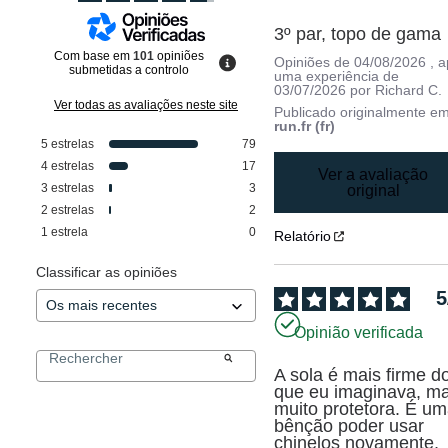
3º par, topo de gama
Com base em
101
opiniões
Opiniões de
04/08/2026
, 
submetidas a controlo
uma experiência de
03/07/2026
por
Richard C.
Ver todas as avaliações neste site
Publicado originalmente e
run.fr (fr)
5
estrelas
79
4
estrelas
17
Ver a avaliação
3
estrelas
3
original
2
estrelas
2
1
estrela
0
Relatório
Classificar as opiniões
5
Opinião verificada
A sola é mais firme do
que eu imaginava, ma
muito protetora. É um
bênção poder usar 
chinelos novamente, 