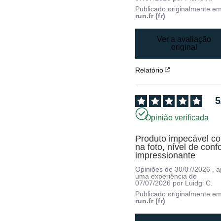
Publicado originalmente e
run.fr (fr)
Ver a avaliação
original
Relatório
5
Opinião verificada
Produto impecável co
na foto, nível de confo
impressionante
Opiniões de
30/07/2026
, 
uma experiência de
07/07/2026
por
Luidgi C.
Publicado originalmente e
run.fr (fr)