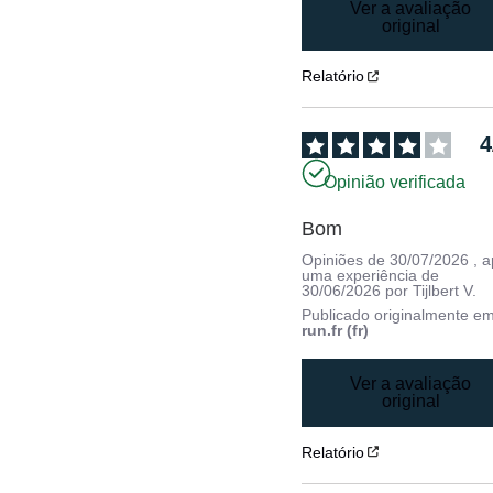
Ver a avaliação
original
Relatório
4
Opinião verificada
Bom
Opiniões de
30/07/2026
, 
uma experiência de
30/06/2026
por
Tijlbert V.
Publicado originalmente e
run.fr (fr)
Ver a avaliação
original
Relatório