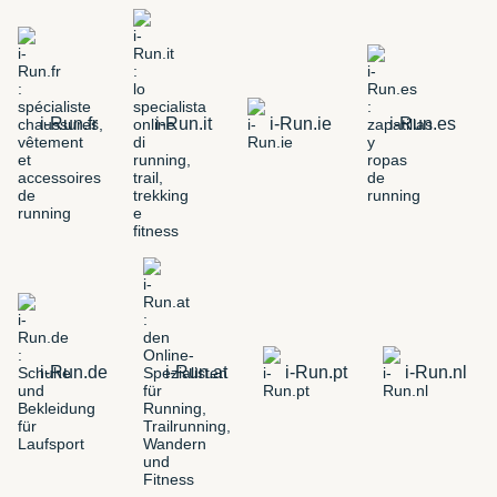
i-Run.fr
i-Run.it
i-Run.ie
i-Run.es
i-Run.de
i-Run.at
i-Run.pt
i-Run.nl