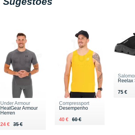
Sugestões
Salomo
Reelax 
Vendu 
75 €
Under Armour
Compressport
HeatGear Armour
Desempenho
Herren
Au lieu de 60 €
Vendu 40 €
40 €
60 €
Au lieu de 35 €
Vendu 24 €
24 €
35 €