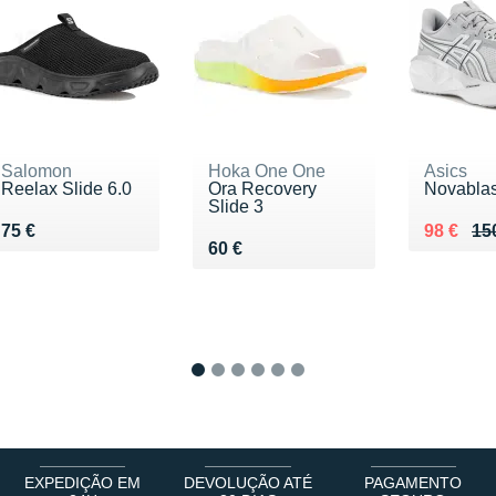
Salomon
Hoka One One
Asics
Reelax Slide 6.0
Ora Recovery
Novablas
Slide 3
Vendu 75 €
Au lieu 
Vendu 9
75 €
98 €
15
Vendu 60 €
60 €
1
2
3
4
5
6
EXPEDIÇÃO EM
DEVOLUÇÃO ATÉ
PAGAMENTO