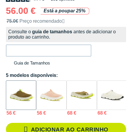
56.00 €
Está a poupar 25%
Preço de venda recomendado pela marca
75.0€
Preço recomendado
Consulte o
guia de tamanhos
antes de adicionar o
produto ao carrinho.
Guia de Tamanhos
5 modelos disponíveis:
56 €
56 €
68 €
68 €
7
ADICIONAR AO CARRINHO