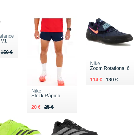
alance
e V1
u de 150 €
118 €
150 €
Nike
Zoom Rotational 6
Au lieu de 130 €
Vendu 114 €
114 €
130 €
Nike
Stock Rápido
Au lieu de 25 €
Vendu 20 €
20 €
25 €