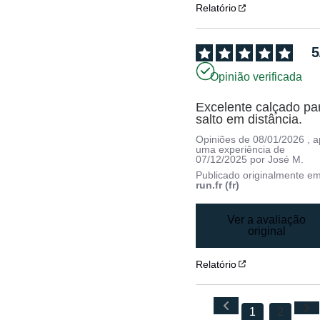
Relatório
5
Opinião verificada
Excelente calçado par
salto em distância.
Opiniões de
08/01/2026
, 
uma experiência de
07/12/2025
por
José M.
Publicado originalmente e
run.fr (fr)
Ver a avaliação
original
Relatório
1
2