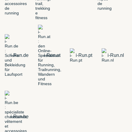
i-Run.de
i-Run.at
i-Run.pt
i-Run.nl
i-Run.be