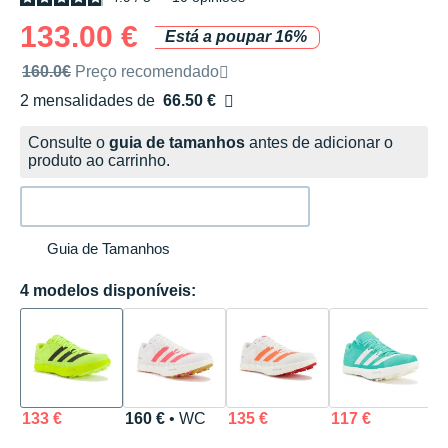
133.00 €
Está a poupar 16%
Preço de venda recomendado pela marca
160.0€
Preço recomendado
2 mensalidades de
66.50 €
sem custos
Consulte o
guia de tamanhos
antes de adicionar o
produto ao carrinho.
Guia de Tamanhos
4 modelos disponíveis:
133 €
160 €
• WC
135 €
117 €