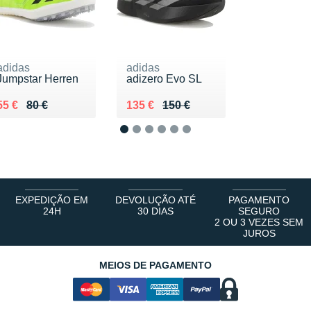
adidas
adidas
Jumpstar Herren
adizero Evo SL
Au lieu de 80 €
Vendu 55 €
Au lieu de 150 €
Vendu 135 €
55 €
80 €
135 €
150 €
1
2
3
4
5
6
EXPEDIÇÃO EM
DEVOLUÇÃO ATÉ
PAGAMENTO
24H
30 DIAS
SEGURO
2 OU 3 VEZES SEM
JUROS
MEIOS DE PAGAMENTO