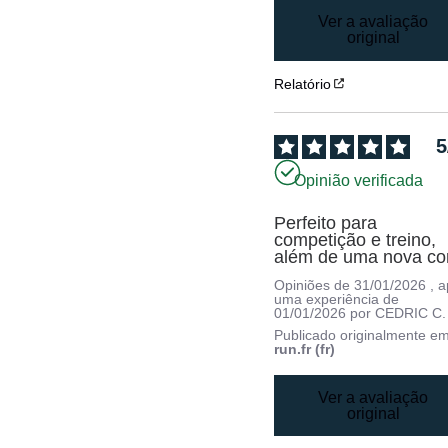
Ver a avaliação
original
Relatório
5
Opinião verificada
Perfeito para 
competição e treino, 
além de uma nova co
Opiniões de
31/01/2026
, 
uma experiência de
01/01/2026
por
CEDRIC C.
Publicado originalmente e
run.fr (fr)
Ver a avaliação
original