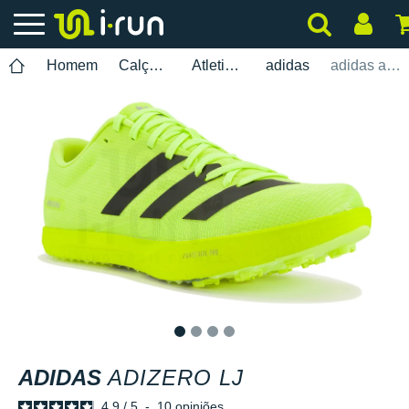
Homem
Calçados
Atletismo
adidas
adidas adizero LJ
1
2
3
4
ADIDAS
ADIZERO LJ
4.9
/
5
-
10
opiniões