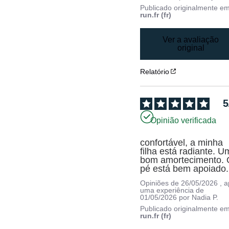
Publicado originalmente e
run.fr (fr)
Ver a avaliação
original
Relatório
5
Opinião verificada
confortável, a minha 
filha está radiante. Um
bom amortecimento. 
pé está bem apoiado.
Opiniões de
26/05/2026
, 
uma experiência de
01/05/2026
por
Nadia P.
Publicado originalmente e
run.fr (fr)