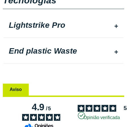
Tecnologias
Lightstrike Pro
End plastic Waste
Aviso
4.9
5
/
5
Opinião verificada