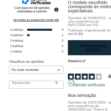
O modelo escolhido 
corresponde às minha
Com base em
10
opiniões
expectativas.
submetidas a controlo
Opiniões de
04/08/2026
, 
Ver todas as avaliações neste site
uma experiência de
09/07/2026
por
P.D.
5
estrelas
9
Publicado originalmente e
run.fr (fr)
4
estrelas
1
3
estrelas
0
Ver a avaliação
2
estrelas
0
original
1
estrela
0
Relatório
Classificar as opiniões
4
Opinião verificada
Boa sensação
Opiniões de
23/07/2026
, 
uma experiência de
24/06/2026
por
Thierry D.