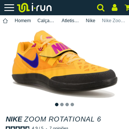
Homem
Calçados
Atletismo
Nike
Nike Zoom Rotational 6
1
2
3
4
NIKE
ZOOM ROTATIONAL 6
4.9
/
5
-
7
opiniões