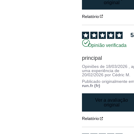
original
Relatório
5
Opinião verificada
principal
Opiniões de
18/03/2026
, 
uma experiência de
20/02/2026
por
Cédric M.
Publicado originalmente e
run.fr (fr)
Ver a avaliação
original
Relatório