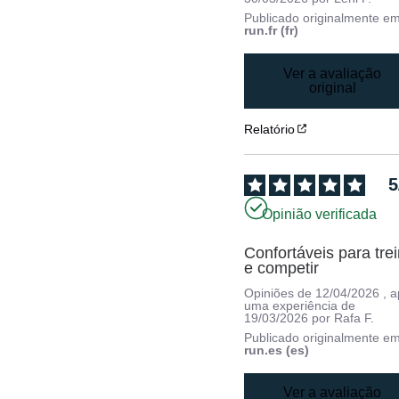
Publicado originalmente e
run.fr (fr)
Ver a avaliação
original
Relatório
5
Opinião verificada
Confortáveis para trei
e competir
Opiniões de
12/04/2026
, 
uma experiência de
19/03/2026
por
Rafa F.
Publicado originalmente e
run.es (es)
Ver a avaliação