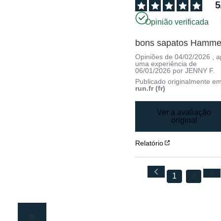
5
Opinião verificada
bons sapatos Hamme
Opiniões de
04/02/2026
, 
uma experiência de
06/01/2026
por
JENNY F.
Publicado originalmente e
run.fr (fr)
Ver a avaliação
original
Relatório
1
2