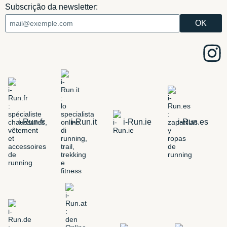
Subscrição da newsletter:
i-Run.fr
i-Run.it
i-Run.ie
i-Run.es