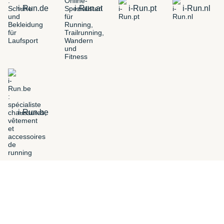
i-Run.de
i-Run.at
i-Run.pt
i-Run.nl
i-Run.be