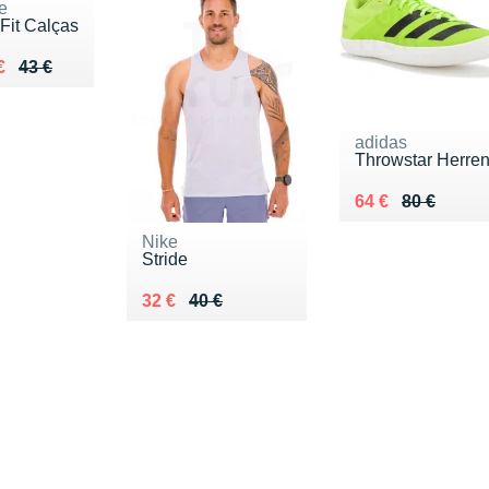
e
-Fit Calças
lieu de 43 €
du 32 €
€
43 €
adidas
Throwstar Herre
Au lieu de 80 €
Vendu 64 €
64 €
80 €
Nike
Stride
Au lieu de 40 €
Vendu 32 €
32 €
40 €