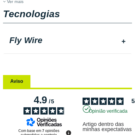
Ver mais
Tecnologias
Fly Wire
Aviso
4.9
5
/
5
Opinião verificada
Artigo dentro das 
minhas expectativas
Com base em
7
opiniões
submetidas a controlo