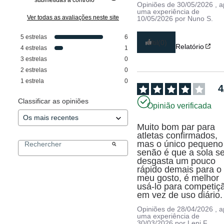
Opiniões de
30/05/2026
, 
uma experiência de
Ver todas as avaliações neste site
10/05/2026
por
Nuno S.
5
estrelas
6
Útil
(0)
Relatório
4
estrelas
1
3
estrelas
0
2
estrelas
0
1
estrela
0
4
Classificar as opiniões
Opinião verificada
Muito bom par para 
atletas confirmados, 
mas o único pequeno 
senão é que a sola se
desgasta um pouco 
rápido demais para o 
meu gosto, é melhor 
usá-lo para competiçã
em vez de uso diário.
Opiniões de
28/04/2026
, 
uma experiência de
30/03/2026
por
Leni F.