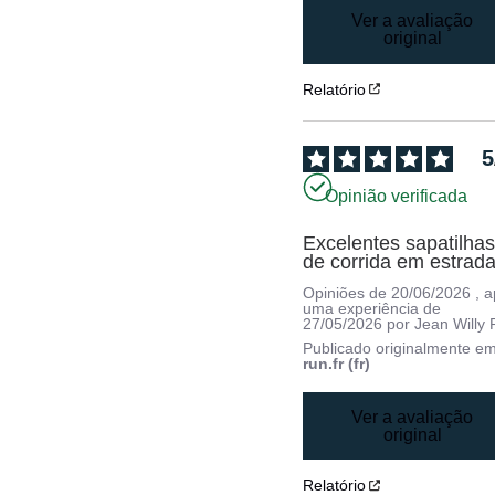
Ver a avaliação
original
Relatório
5
Opinião verificada
Excelentes sapatilhas
de corrida em estrad
Opiniões de
20/06/2026
, 
uma experiência de
27/05/2026
por
Jean Willy 
Publicado originalmente e
run.fr (fr)
Ver a avaliação
original
Relatório