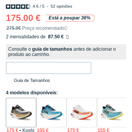
4.6
/
5
-
52
opiniões
175.00 €
Está a poupar 36%
Preço de venda recomendado pela marca
275.0€
Preço recomendado
2 mensalidades de
87.50 €
sem custos
Consulte o
guia de tamanhos
antes de adicionar o
produto ao carrinho.
Guia de Tamanhos
4 modelos disponíveis:
175 €
• Koshi
155 €
175 €
155 €