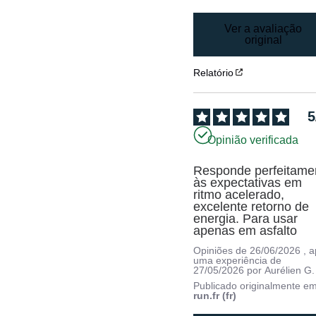
Ver a avaliação
original
Relatório
5
Opinião verificada
Responde perfeitamen
às expectativas em 
ritmo acelerado, 
excelente retorno de 
energia. Para usar 
apenas em asfalto
Opiniões de
26/06/2026
, 
uma experiência de
27/05/2026
por
Aurélien G.
Publicado originalmente e
run.fr (fr)