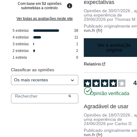
expectativas
Com base em
52
opiniões
submetidas a controlo
Opiniões de
30/07/2026
, 
uma experiência de
Ver todas as avaliações neste site
29/06/2026
por
Thomas M.
Publicado originalmente e
run.fr (fr)
5
estrelas
38
4
estrelas
11
3
estrelas
1
Ver a avaliação
original
2
estrelas
2
1
estrela
0
Relatório
Classificar as opiniões
4
Opinião verificada
Agradável de usar
Opiniões de
18/07/2026
, 
uma experiência de
24/06/2026
por
Carlos D.
Publicado originalmente e
run.fr (fr)