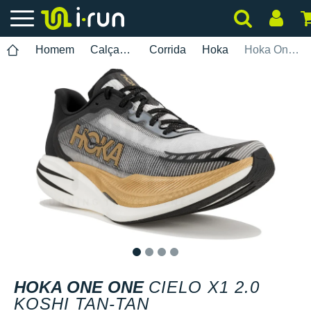
Homem
Calçados
Corrida
Hoka
Hoka One One Cielo X1 2.0 Koshi Tan-Tan
1
2
3
4
HOKA ONE ONE
CIELO X1 2.0
KOSHI TAN-TAN