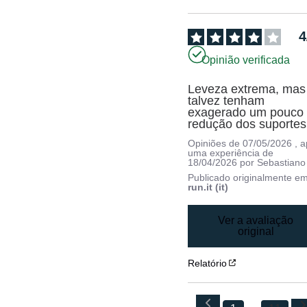
4
Opinião verificada
Leveza extrema, mas 
talvez tenham 
exagerado um pouco 
redução dos suportes
Opiniões de
07/05/2026
, 
uma experiência de
18/04/2026
por
Sebastiano
Publicado originalmente e
run.it (it)
Ver a avaliação
original
Relatório