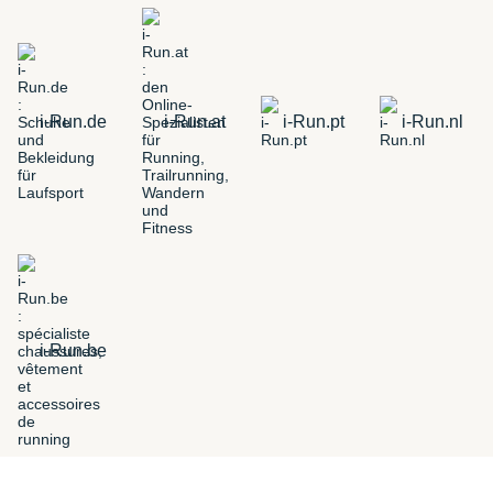
i-Run.de
i-Run.at
i-Run.pt
i-Run.nl
i-Run.be