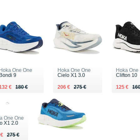
Hoka One One
Hoka One One
Hoka One
Bondi 9
Cielo X1 3.0
Clifton 10
Au lieu de 180 €
Vendu 132 €
Au lieu de 275 €
Vendu 206 €
Au lieu de
Vendu 125
132 €
180 €
206 €
275 €
125 €
160
a One One
o X1 2.0
ieu de 275 €
du 155 €
 €
275 €