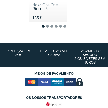
Hoka One One
Rincon 5
Vendu 135 €
135 €
1
2
3
4
5
6
EXPEDIÇÃO EM
DEVOLUÇÃO ATÉ
PAGAMENTO
24H
30 DIAS
SEGURO
2 OU 3 VEZES SEM
JUROS
MEIOS DE PAGAMENTO
OS NOSSOS TRANSPORTADORES