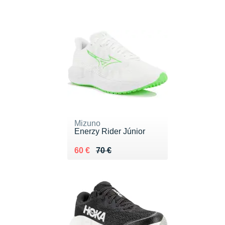
Mizuno
Enerzy Rider Júnior
Au lieu de 70 €
Vendu 60 €
60 €
70 €