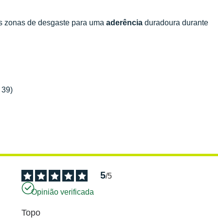
as zonas de desgaste para uma
aderência
duradoura durante
 39)
5
/
5
Opinião verificada
Topo