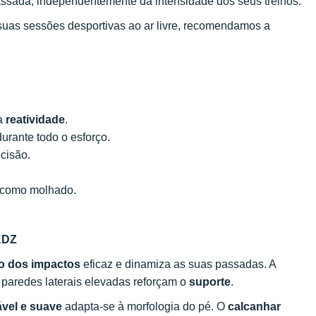
ssada, independentemente da intensidade dos seus treinos.
uas sessões desportivas ao ar livre, recomendamos a
a
reatividade
.
urante todo o esforço.
cisão.
o como molhado.
 KDZ
o dos impactos
eficaz e dinamiza as suas passadas. A
 paredes laterais elevadas reforçam o
suporte
.
ável e suave
adapta-se à morfologia do pé. O
calcanhar