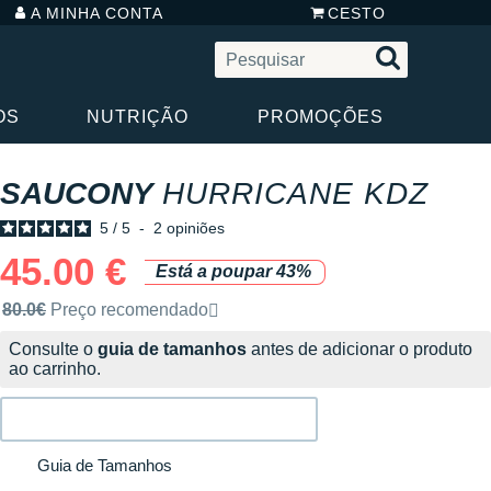
A MINHA CONTA
CESTO
OS
NUTRIÇÃO
PROMOÇÕES
SAUCONY
HURRICANE KDZ
5
/
5
-
2
opiniões
45.00 €
Está a poupar 43%
Preço de venda recomendado pela marca
80.0€
Preço recomendado
Consulte o
guia de tamanhos
antes de adicionar o produto
ao carrinho.
Guia de Tamanhos