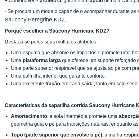
+ Confortável e
protetora
, garante um
apoio
ótimo a cada pa
- Se procura um modelo capaz de o acompanhar durante as s
Saucony Peregrine KDZ
.
Porquê escolher a Saucony Hurricane KDZ?
Destaca-se pelos seus múltiplos atributos:
Uma espuma que absorve os impactos e promete uma bo
Uma
plataforma larga
que oferece um suporte reforçado d
Uma parte superior respirável que se ajusta ao pé com pre
Uma palmilha interior que garante conforto.
Uma excelente
tração
em cada saída, tanto em solo sec
Características da sapatilha corrida Saucony Hurricane
Amortecimento
: a sola intermédia promete uma
absorçã
geometria guia o pé para transições naturais, enquanto as
Topo (parte superior que envolve o pé)
: a malha
respir