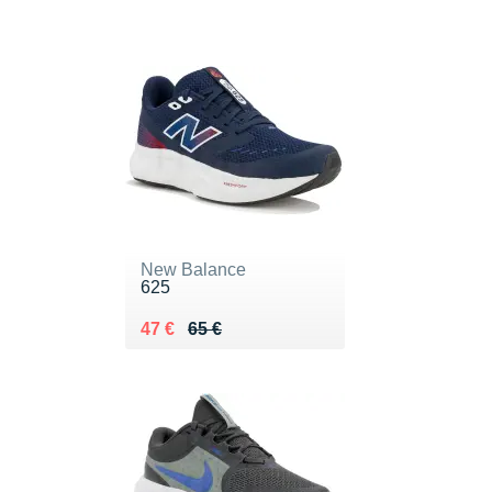
New Balance
625
Au lieu de 65 €
Vendu 47 €
47 €
65 €