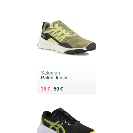
Salomon
Patrol Junior
Au lieu de 50 €
Vendu 38 €
38 €
50 €