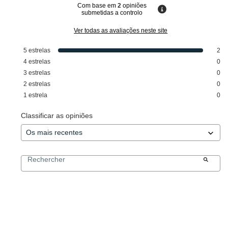
Com base em
2
opiniões
submetidas a controlo
Ver todas as avaliações neste site
5
estrelas
2
4
estrelas
0
3
estrelas
0
2
estrelas
0
1
estrela
0
Classificar as opiniões