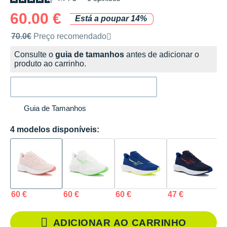
60.00 €
Está a poupar 14%
Preço de venda recomendado pela marca
70.0€
Preço recomendado
Consulte o
guia de tamanhos
antes de adicionar o
produto ao carrinho.
Guia de Tamanhos
4 modelos disponíveis:
60 €
60 €
60 €
47 €
ADICIONAR AO CARRINHO