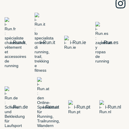
i-Run.fr
i-Run.it
i-Run.ie
i-Run.es
i-Run.de
i-Run.at
i-Run.pt
i-Run.nl