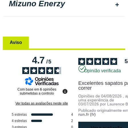
Mizuno Enerzy
Aviso
4.7
5
/
5
Opinião verificada
Excelentes sapatos pa
correr
Com base em
6
opiniões
submetidas a controlo
Opiniões de
04/08/2026
, 
uma experiência de
Ver todas as avaliações neste site
03/07/2026
por
Laurence B
Publicado originalmente e
run.fr (fr)
5
estrelas
4
4
estrelas
2
3
estrelas
0