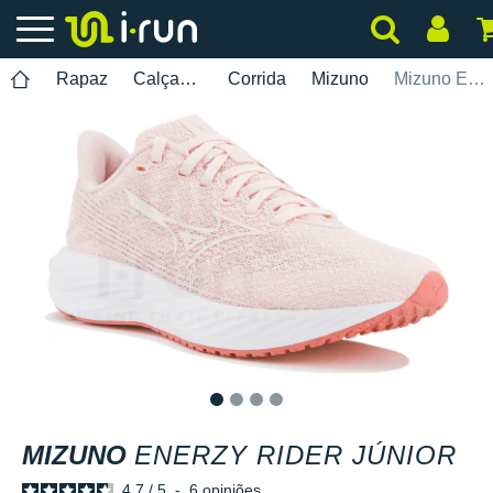
Rapaz
Calçados
Corrida
Mizuno
Mizuno Enerzy Rider Júnior
1
2
3
4
MIZUNO
ENERZY RIDER JÚNIOR
4.7
/
5
-
6
opiniões