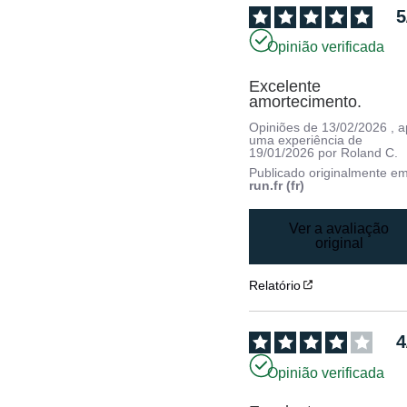
5
Opinião verificada
Excelente 
amortecimento.
Opiniões de
13/02/2026
, 
uma experiência de
19/01/2026
por
Roland C.
Publicado originalmente e
run.fr (fr)
Ver a avaliação
original
Relatório
4
Opinião verificada