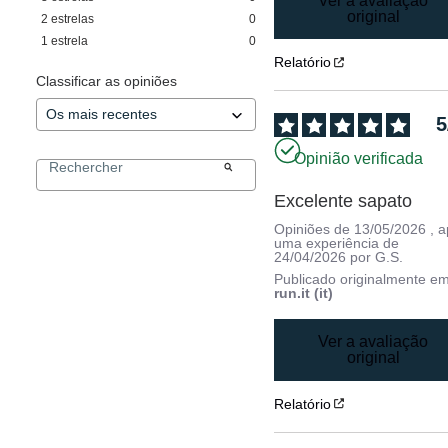
Ver a avaliação
original
2
estrelas
0
1
estrela
0
Relatório
Classificar as opiniões
5
Opinião verificada
Excelente sapato
Opiniões de
13/05/2026
, 
uma experiência de
24/04/2026
por
G.S.
Publicado originalmente e
run.it (it)
Ver a avaliação
original
Relatório