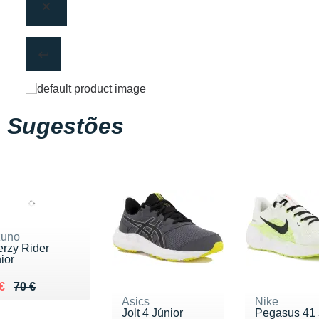
Sugestões
zuno
rzy Rider
ior
lieu de 70 €
ndu 60 €
€
70 €
Asics
Nike
Jolt 4 Júnior
Pegasus 41 