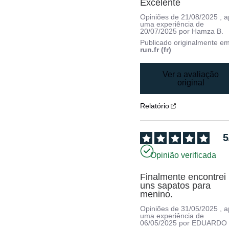
Excelente
Opiniões de
21/08/2025
, 
uma experiência de
20/07/2025
por
Hamza B.
Publicado originalmente e
run.fr (fr)
Ver a avaliação
original
Relatório
5
Opinião verificada
Finalmente encontrei 
uns sapatos para 
menino.
Opiniões de
31/05/2025
, 
uma experiência de
06/05/2025
por
EDUARDO 