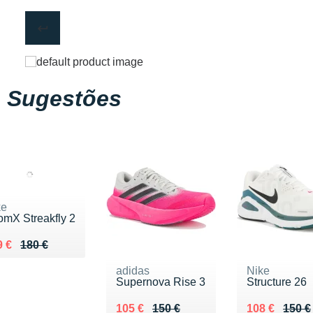
Sugestões
ke
omX Streakfly 2
lieu de 180 €
ndu 119 €
9 €
180 €
adidas
Nike
Supernova Rise 3
Structure 26
Au lieu de 150 €
Vendu 105 €
Au lieu de 1
Vendu 108 €
105 €
150 €
108 €
150 €