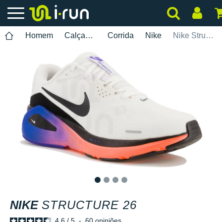
Homem
Calçados
Corrida
Nike
Nike Structure 26
1
2
3
4
NIKE
STRUCTURE 26
4.6
/
5
-
60
opiniões