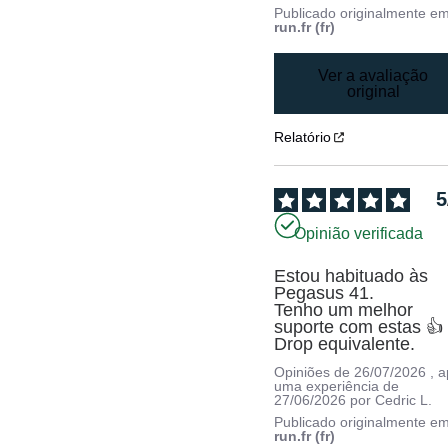
Publicado originalmente e
run.fr (fr)
Ver a avaliação
original
Relatório
5
Opinião verificada
Estou habituado às 
Pegasus 41.

Tenho um melhor 
suporte com estas 👍

Drop equivalente.
Opiniões de
26/07/2026
, 
uma experiência de
27/06/2026
por
Cedric L.
Publicado originalmente e
run.fr (fr)