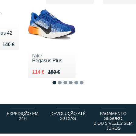
us 42
u de 140 €
 112 €
140 €
Nike
Pegasus Plus
Au lieu de 180 €
Vendu 114 €
114 €
180 €
1
2
3
4
5
6
EXPEDIÇÃO EM
DEVOLUÇÃO ATÉ
PAGAMENTO
24H
30 DIAS
SEGURO
2 OU 3 VEZES SEM
JUROS