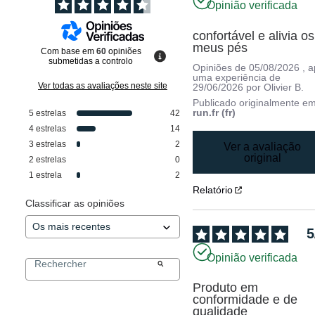
Opinião verificada
confortável e alivia os 
meus pés
Com base em
60
opiniões
submetidas a controlo
Opiniões de
05/08/2026
, 
uma experiência de
Ver todas as avaliações neste site
29/06/2026
por
Olivier B.
Publicado originalmente e
run.fr (fr)
5
estrelas
42
4
estrelas
14
3
estrelas
2
Ver a avaliação
original
2
estrelas
0
1
estrela
2
Relatório
Classificar as opiniões
5
Opinião verificada
Produto em 
conformidade e de 
qualidade