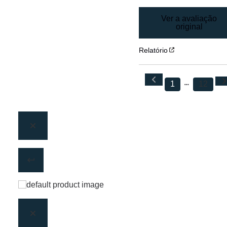
Ver a avaliação
original
Relatório
1
12