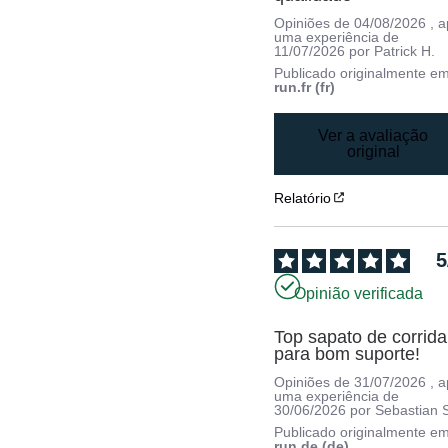
Opiniões de
04/08/2026
, 
uma experiência de
11/07/2026
por
Patrick H.
Publicado originalmente e
run.fr (fr)
Ver a avaliação
original
Relatório
5
Opinião verificada
Top sapato de corrida 
para bom suporte!
Opiniões de
31/07/2026
, 
uma experiência de
30/06/2026
por
Sebastian 
Publicado originalmente e
run.de (de)