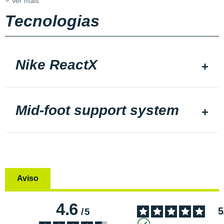
Ver mais
Tecnologias
Nike ReactX
Mid-foot support system
Aviso
4.6
5
/
5