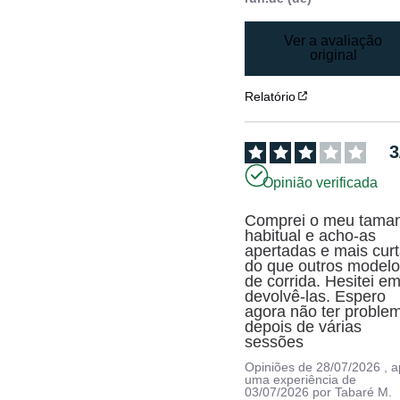
Ver a avaliação
original
Relatório
3
Opinião verificada
Comprei o meu taman
habitual e acho-as 
apertadas e mais curt
do que outros modelo
de corrida. Hesitei em
devolvê-las. Espero 
agora não ter problem
depois de várias 
sessões
Opiniões de
28/07/2026
, 
uma experiência de
03/07/2026
por
Tabaré M.