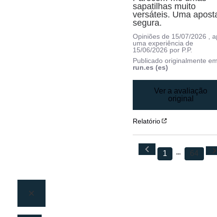
sapatilhas muito 
versáteis. Uma aposta
segura.
Opiniões de
15/07/2026
, 
uma experiência de
15/06/2026
por
P.P.
Publicado originalmente e
run.es (es)
Ver a avaliação
original
Relatório
1
64