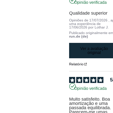
Opinião verificada
Qualidade superior
Opiniões de
17/07/2026
, 
uma experiência de
17/06/2026
por
Lothar J.
Publicado originalmente e
run.de (de)
Ver a avaliação
original
Relatório
5
Opinião verificada
Muito satisfeito. Boa 
amortização e uma 
passada equilibrada. 
Parecem-me umas 