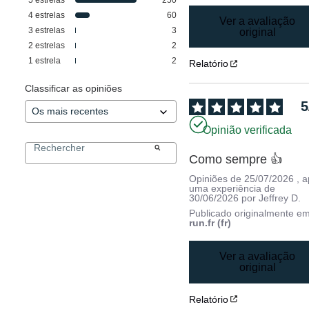
4
estrelas
60
Ver a avaliação
3
estrelas
3
original
2
estrelas
2
1
estrela
2
Relatório
Classificar as opiniões
5
Opinião verificada
Como sempre 👍
Opiniões de
25/07/2026
, 
uma experiência de
30/06/2026
por
Jeffrey D.
Publicado originalmente e
run.fr (fr)
Ver a avaliação
original
Relatório