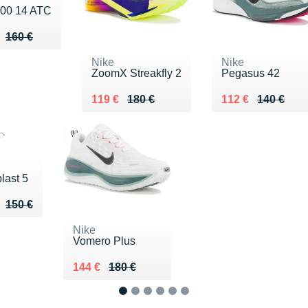
00 14 ATC
u de 160 €
 115 €
160 €
Nike
Nike
ZoomX Streakfly 2
Pegasus 42
Au lieu de 180 €
Vendu 119 €
Au lieu de 140 €
Vendu 112 €
119 €
180 €
112 €
140 €
last 5
u de 150 €
 125 €
150 €
Nike
Vomero Plus
Au lieu de 180 €
Vendu 144 €
144 €
180 €
1
2
3
4
5
6