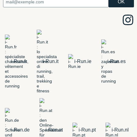
i-Run.fr
i-Run.it
i-Run.ie
i-Run.es
i-Run.de
i-Run.at
i-Run.pt
i-Run.nl