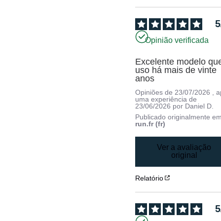
5
Opinião verificada
Excelente modelo que
uso há mais de vinte 
anos
Opiniões de
23/07/2026
, 
uma experiência de
23/06/2026
por
Daniel D.
Publicado originalmente e
run.fr (fr)
Ver a avaliação
original
Relatório
5