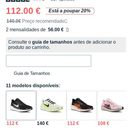
112.00 €
Está a poupar 20%
Preço de venda recomendado pela marca
140.0€
Preço recomendado
2 mensalidades de
56.00 €
sem custos
Consulte o
guia de tamanhos
antes de adicionar o
produto ao carrinho.
Guia de Tamanhos
11 modelos disponíveis:
112 €
140 €
112 €
108 €
1
K