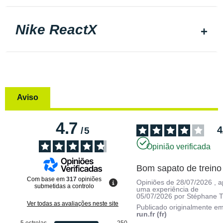
Nike ReactX
Aviso
4.7
4
/
5
Opinião verificada
Bom sapato de treino
Com base em
317
opiniões
Opiniões de
28/07/2026
, 
submetidas a controlo
uma experiência de
05/07/2026
por
Stéphane T
Ver todas as avaliações neste site
Publicado originalmente e
run.fr (fr)
5
estrelas
250