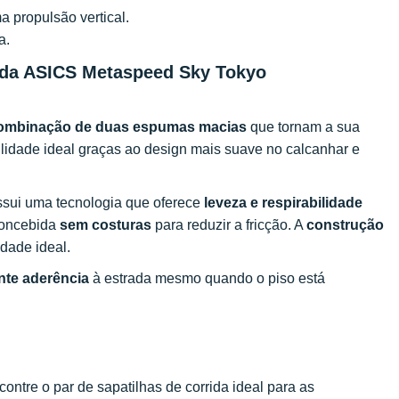
a propulsão vertical.
ra.
rida ASICS Metaspeed Sky Tokyo
ombinação de duas espumas macias
que tornam a sua
ilidade ideal graças ao design mais suave no calcanhar e
ssui uma tecnologia que oferece
leveza e respirabilidade
 concebida
sem costuras
para reduzir a fricção. A
construção
idade ideal.
nte aderência
à estrada mesmo quando o piso está
ntre o par de sapatilhas de corrida ideal para as