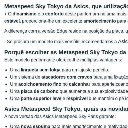
Metaspeed Sky Tokyo da Asics, que utilizaç
+ O
dinamismo
e o
conforto
deste par tornam-no uma mais-v
estável
, proporciona-lhe um excelente
amortecimento
para 
A diferença com a versão Edge reside na posição da placa, q
Asic
-
Se procura um modelo mais versátil, recomendamos a
Porquê escolher as Metaspeed Sky Tokyo da
Este modelo performante oferece-lhe múltiplas vantagens:
Uma
lingueta sem folga
para um ajuste perfeito.
Um sistema de
atacadores com cravos
para uma fixação 
Um
acolchoamento fino
no
calcanhar
para aperfeiçoar 
Uma
placa de carbono
que aumenta a sua explosividade
Uma
parte superior leve
e
respirável
que mantém o pé i
Asics Metaspeed Sky Tokyo, quais as novida
A nova versão das Asics Metaspeed Sky Paris garante:
Uma
nova espuma
para mais amortecimento e reatividad