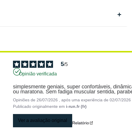
5
/
5
Opinião verificada
simplesmente geniais, super confortáveis, dinâm
ou maratona. Sem fadiga muscular sentida, parab
Opiniões de
26/07/2026
, após uma experiência de
02/07/2026
Publicado originalmente em
i-run.fr (fr)
Ver a avaliação original
Relatório