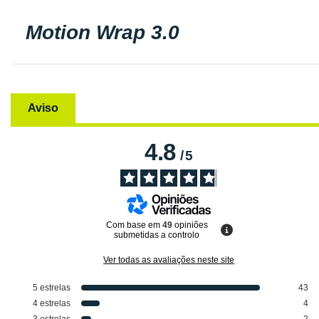
Motion Wrap 3.0
Aviso
4.8
/
5
Com base em
49
opiniões
submetidas a controlo
Ver todas as avaliações neste site
5
estrelas
43
4
estrelas
4
3
estrelas
2