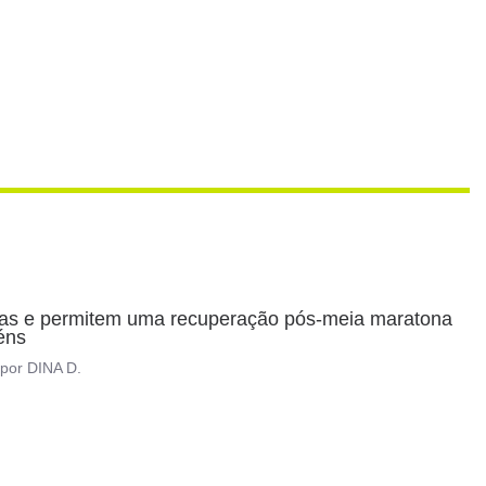
icas e permitem uma recuperação pós-meia maratona 
éns
por
DINA D.