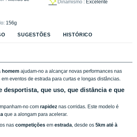
Dinamismo :
Excelente
o:
156g
SO
SUGESTÕES
HISTÓRICO
a
homem
ajudam-no a alcançar novas performances nas
 em eventos de estrada para curtas e longas distâncias.
 desportista, que uso, que distância e que
ompanham-no com
rapidez
nas corridas. Este modelo é
da
que a alongam para acelerar.
pos nas
competições
em
estrada
, desde os
5km até à