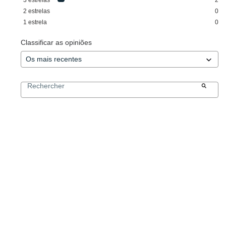
2
estrelas
0
1
estrela
0
Classificar as opiniões