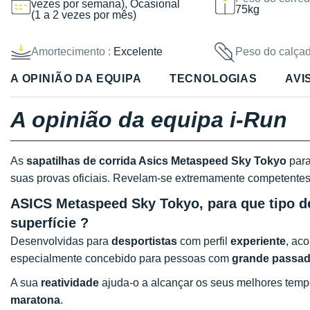
vezes por semana), Ocasional
75kg
(1 a 2 vezes por mês)
Amortecimento :
Excelente
Peso do calçad
A OPINIÃO DA EQUIPA
TECNOLOGIAS
AVI
A opinião da equipa i-Run
As
sapatilhas de corrida Asics Metaspeed Sky Tokyo
par
suas provas oficiais. Revelam-se extremamente competentes
ASICS Metaspeed Sky Tokyo, para que tipo de
superfície ?
Desenvolvidas para
desportistas
com perfil
experiente
, ac
especialmente concebido para pessoas com
grande passa
A sua
reatividade
ajuda-o a alcançar os seus melhores tem
maratona
.