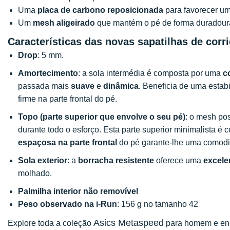
Uma
placa de carbono reposicionada
para favorecer um
Um
mesh
aligeirado
que mantém o pé de forma duradou
Características das novas sapatilhas de cor
Drop
: 5 mm.
Amortecimento
: a sola intermédia é composta por uma
c
passada mais
suave
e
dinâmica
. Beneficia de uma estab
firme na parte frontal do pé.
Topo (parte superior que envolve o seu pé)
: o mesh po
durante todo o esforço. Esta parte superior minimalista é
espaçosa na parte frontal
do pé garante-lhe uma comod
Sola exterior
: a
borracha resistente
oferece uma
excele
molhado.
Palmilha interior não removível
Peso observado na i-Run
: 156 g no tamanho 42
Asics Metaspeed
Explore toda a coleção
para homem e enco