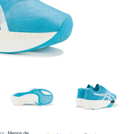
or :
Menos de