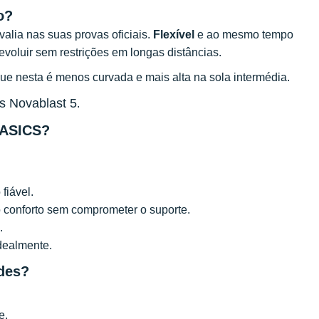
ão?
alia nas suas provas oficiais.
Flexível
e ao mesmo tempo
evoluir sem restrições em longas distâncias.
ue nesta é menos curvada e mais alta na sola intermédia.
s Novablast 5
.
 ASICS?
fiável.
o conforto sem comprometer o suporte.
.
dealmente.
des?
e.