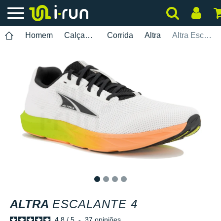
Homem
Calçados
Corrida
Altra
Altra Escalante 4
1
2
3
4
ALTRA
ESCALANTE 4
4.8
/
5
-
37
opiniões