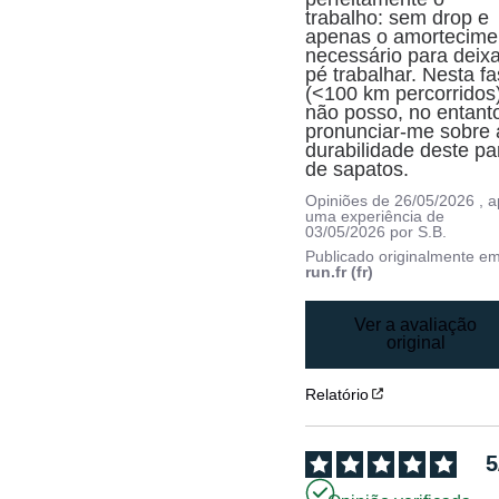
trabalho: sem drop e 
apenas o amortecimen
necessário para deixar
pé trabalhar. Nesta fa
(<100 km percorridos)
não posso, no entanto
pronunciar-me sobre a
durabilidade deste par
de sapatos.
Opiniões de
26/05/2026
, 
uma experiência de
03/05/2026
por
S.B.
Publicado originalmente e
run.fr (fr)
Ver a avaliação
original
Relatório
5