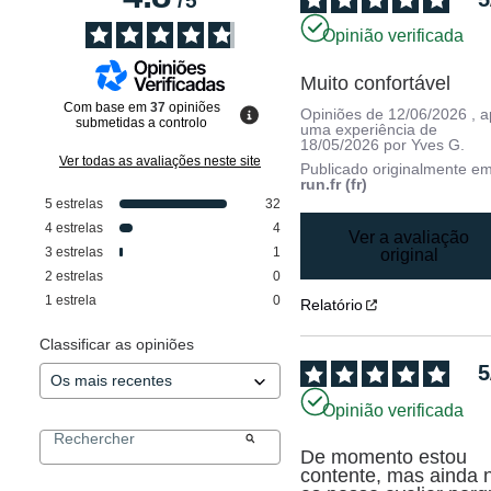
/
5
Opinião verificada
Muito confortável
Com base em
37
opiniões
Opiniões de
12/06/2026
, 
submetidas a controlo
uma experiência de
18/05/2026
por
Yves G.
Ver todas as avaliações neste site
Publicado originalmente e
run.fr (fr)
5
estrelas
32
4
estrelas
4
Ver a avaliação
3
estrelas
1
original
2
estrelas
0
1
estrela
0
Relatório
Classificar as opiniões
5
Opinião verificada
De momento estou 
contente, mas ainda n