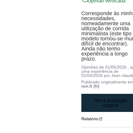
Opinião verificada
Corresponde às minha
necessidades, 
nomeadamente uma 
utilização de corrida 
minimalista (este tipo 
modelo tornou-se muit
difícil de encontrar). 
Ainda não tenho 
experiência a longo 
prazo.
Opiniões de
01/05/2026
, 
uma experiência de
01/04/2026
por
Jean claude
Publicado originalmente e
run.fr (fr)
Ver a avaliação
original
Relatório