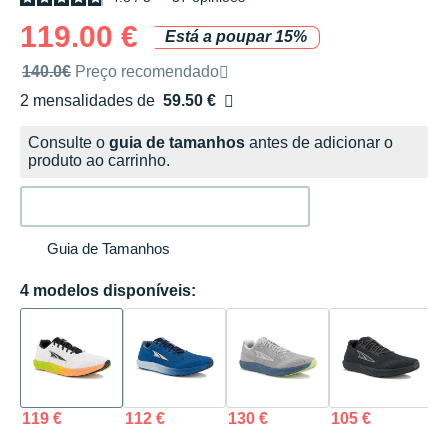
119.00 €
Está a poupar 15%
Preço de venda recomendado pela marca
140.0€
Preço recomendado
2 mensalidades de
59.50 €
sem custos
Consulte o
guia de tamanhos
antes de adicionar o
produto ao carrinho.
Guia de Tamanhos
4 modelos disponíveis:
119 €
112 €
130 €
105 €