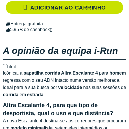
ADICIONAR AO CARRINHO
Entrega gratuita
5.95 € de cashback
A opinião da equipa i-Run
```html
Icónica, a
sapatilha corrida Altra Escalante 4
para
homem
regressa com o seu ADN intacto numa versão melhorada,
ideal para a sua busca por
velocidade
nas suas sessões de
corrida
em
estrada
.
Altra Escalante 4, para que tipo de
desportista, qual o uso e que distância?
A nova Escalante 4 destina-se aos corredores que procuram
um
modelo minimalista
, sejam eles intermédios ou