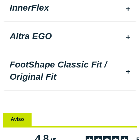
InnerFlex
Altra EGO
FootShape Classic Fit /
Original Fit
Aviso
4.8
5