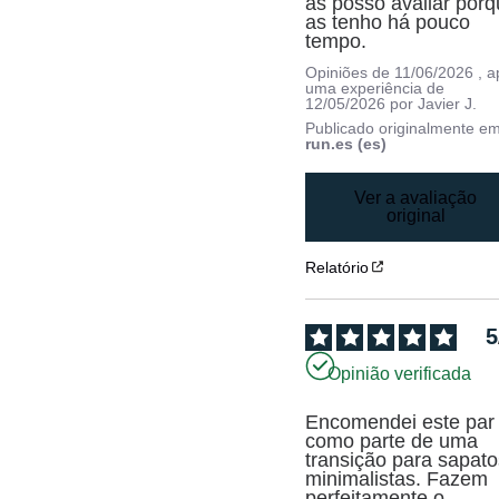
as posso avaliar porq
as tenho há pouco 
tempo.
Opiniões de
11/06/2026
, 
uma experiência de
12/05/2026
por
Javier J.
Publicado originalmente e
run.es (es)
Ver a avaliação
original
Relatório
5
Opinião verificada
Encomendei este par 
como parte de uma 
transição para sapato
minimalistas. Fazem 
perfeitamente o 