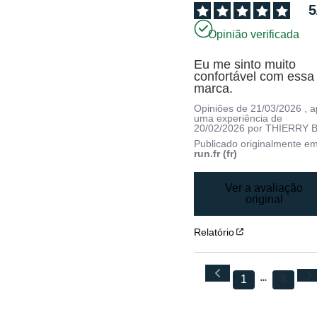
5
Opinião verificada
Eu me sinto muito 
confortável com essa 
marca.
Opiniões de
21/03/2026
, 
uma experiência de
20/02/2026
por
THIERRY B
Publicado originalmente e
run.fr (fr)
Ver a avaliação
original
Relatório
1
8