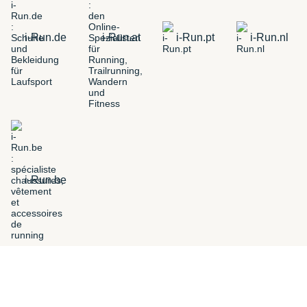
i-Run.de
i-Run.at
i-Run.pt
i-Run.nl
i-Run.be