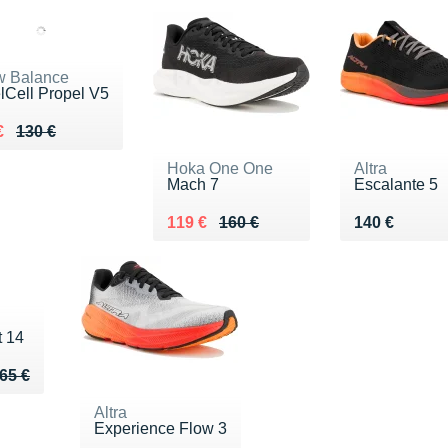
 Balance
lCell Propel V5
lieu de 130 €
du 90 €
€
130 €
Hoka One One
Altra
Mach 7
Escalante 5
Au lieu de 160 €
Vendu 119 €
Vendu 140 €
119 €
160 €
140 €
t 14
u de 65 €
 41 €
65 €
Altra
Experience Flow 3