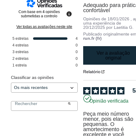
Adequado para prática
confortável
Com base em
4
opiniões
submetidas a controlo
Opiniões de
18/01/2026
, 
uma experiência de
Ver todas as avaliações neste site
20/12/2025
por
Laetitia G.
Publicado originalmente e
run.fr (fr)
5
estrelas
4
4
estrelas
0
3
estrelas
0
Ver a avaliação
original
2
estrelas
0
1
estrela
0
Relatório
Classificar as opiniões
5
Opinião verificada
Peça meio número 
menor, pois elas são 
pequenas. O 
amortecimento é 
excelente e você 