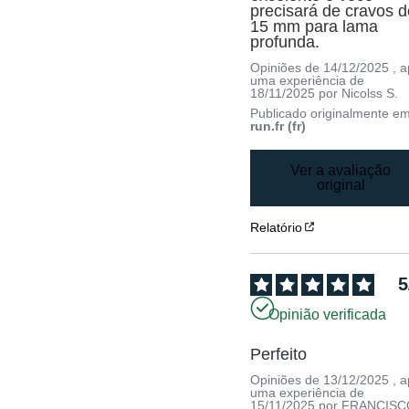
precisará de cravos d
15 mm para lama 
profunda.
Opiniões de
14/12/2025
, 
uma experiência de
18/11/2025
por
Nicolss S.
Publicado originalmente e
run.fr (fr)
Ver a avaliação
original
Relatório
5
Opinião verificada
Perfeito
Opiniões de
13/12/2025
, 
uma experiência de
15/11/2025
por
FRANCISC