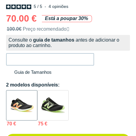
5
/
5
-
4
opiniões
70.00 €
Está a poupar 30%
Preço de venda recomendado pela marca
100.0€
Preço recomendado
Consulte o
guia de tamanhos
antes de adicionar o
produto ao carrinho.
Guia de Tamanhos
2 modelos disponíveis:
70 €
75 €