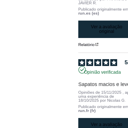
JAVIER R.
Publicado originalmente e
run.es (es)
Ver a avaliação
original
Relatório
5
Opinião verificada
Sapatos macios e lev
Opiniões de
15/11/2025
, 
uma experiência de
18/10/2025
por
Nicolas G.
Publicado originalmente e
run.fr (fr)
Ver a avaliação