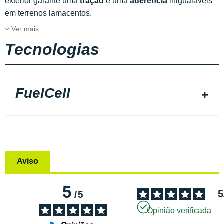
exterior garante uma
tração
e uma
aderência
inigualáveis
em terrenos lamacentos.
Ver mais
Tecnologias
FuelCell
Aviso
5
5
/
5
Opinião verificada