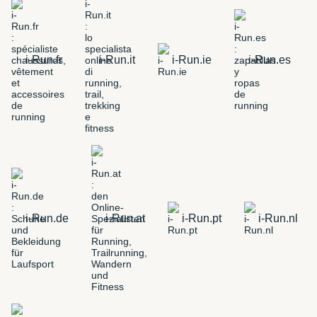
i-Run.fr
i-Run.it
i-Run.ie
i-Run.es
i-Run.de
i-Run.at
i-Run.pt
i-Run.nl