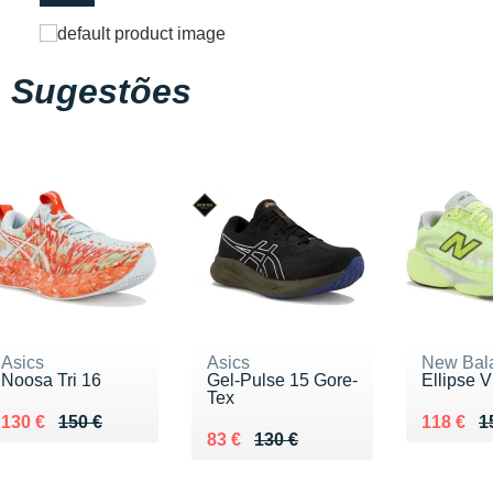
Sugestões
Asics
Asics
New Bal
Noosa Tri 16
Gel-Pulse 15 Gore-
Ellipse 
Tex
Au lieu de 150 €
Vendu 130 €
Au lieu 
Vendu 1
130 €
150 €
118 €
1
Au lieu de 130 €
Vendu 83 €
83 €
130 €