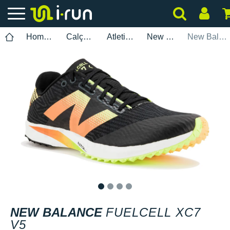
Homem
Calçados
Atletismo
New Balance
New Balance FuelCell XC7 V5
1
2
3
4
NEW BALANCE
FUELCELL XC7
V5