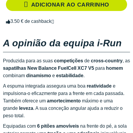
ADICIONAR AO CARRINHO
3.50 € de cashback
A opinião da equipa i-Run
Produzida para as suas
competições
de
cross-country
, as
sapatilhas New Balance FuelCell XC7 V5
para
homem
combinam
dinamismo
e
estabilidade
.
A espuma integrada assegura uma boa
reatividade
e
impulsiona-o eficazmente para a frente em cada passada.
Também oferece um
amortecimento
máximo e uma
grande
leveza
. A sua conceção angular ajuda a reduzir o
peso total.
Equipadas com
6 pitões amovíveis
na frente do pé, a sola