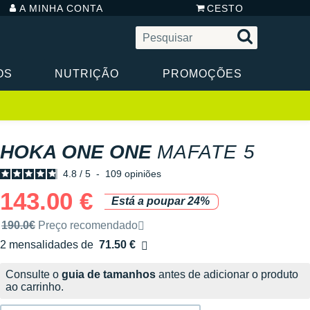
A MINHA CONTA
CESTO
OS
NUTRIÇÃO
PROMOÇÕES
HOKA ONE ONE
MAFATE 5
4.8
/
5
-
109
opiniões
143.00 €
Está a poupar 24%
Preço de venda recomendado pela marca
190.0€
Preço recomendado
2 mensalidades de
71.50 €
sem custos
Consulte o
guia de tamanhos
antes de adicionar o produto
ao carrinho.