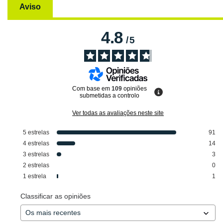
Aviso
4.8
/
5
Com base em
109
opiniões
submetidas a controlo
Ver todas as avaliações neste site
5
estrelas
91
4
estrelas
14
3
estrelas
3
2
estrelas
0
1
estrela
1
Classificar as opiniões