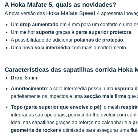
A Hoka Mafate 5, quais as novidades?
Hoka Mafate Speed 4
A nova versão das
apresenta inova
Um
drop
aumentado
em 4 mm para um conforto e uma es
Um melhor
suporte
graças à
parte superior protetora
.
A possibilidade de adicionar
polainas de proteção
.
Uma nova
sola intermédia
com mais amortecimento.
Características das sapatilhas corrida Hoka 
Drop
: 8 mm
Amortecimento
: a sola intermédia possui uma
espuma d
perfeitamente os impactos e uma
secção mais firme
que 
Topo (parte superior que envolve o pé)
: o mesh
respirá
integradas são opcionais, permitindo-lhe evoluir com con
ideal nas sapatilhas graças ao reforço no calcanhar e a
pr
geometria de rocker
é otimizada para assegurar uma
flu