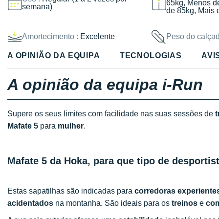
65kg, Menos d
semana)
de 85kg, Mais 
Amortecimento :
Excelente
Peso do calçad
A OPINIÃO DA EQUIPA
TECNOLOGIAS
AVI
A opinião da equipa i-Run
Supere os seus limites com facilidade nas suas sessões de
t
Mafate 5
para
mulher
.
Mafate 5 da Hoka, para que tipo de desportist
Estas sapatilhas são indicadas para
corredoras experiente
acidentados
na montanha. São ideais para os
treinos
e
com