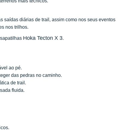
terrenos mais técnicos.
 saídas diárias de trail, assim como nos seus eventos
s nos trilhos.
Hoka Tecton X 3
 sapatilhas
.
ável ao pé.
teger das pedras no caminho.
ática de trail.
sada fluida.
icos.