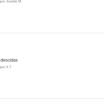
por
Josette M.
 descidas
por
X.T.