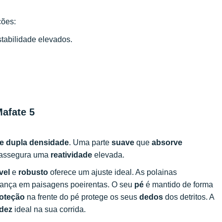
ções:
tabilidade elevados.
Mafate 5
e dupla densidade
. Uma parte
suave
que
absorve
assegura uma
reatividade
elevada.
vel
e
robusto
oferece um ajuste ideal. As polainas
fiança em paisagens poeirentas. O seu
pé
é mantido de forma
oteção
na frente do pé protege os seus
dedos
dos detritos. A
idez
ideal na sua corrida.