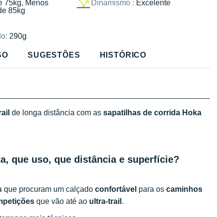
e 75kg, Menos
Dinamismo :
Excelente
de 85kg
o:
290g
SO
SUGESTÕES
HISTÓRICO
rail
de longa distância com as
sapatilhas de corrida Hoka
a, que uso, que distância e superfície?
s
que procuram um calçado
confortável
para os
caminhos
petições
que vão até ao
ultra-trail
.