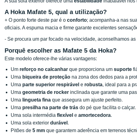
A sua sola exterior oferece uma
estabilidade
inabalável nos 
A Hoka Mafate 5, qual a utilização?
+ O ponto forte deste par é o
conforto
; acompanha-a nas suas
oficiais. A espuma macia e firme garante excelentes sensaçõe
- Se procura um par focado na velocidade, aconselhamos as
Porquê escolher as Mafate 5 da Hoka?
Este modelo oferece-lhe várias vantagens:
Um
reforço no calcanhar
que proporciona um
suporte
fi
Uma
biqueira de proteção
na zona dos dedos para a pro
Uma
parte superior respirável
e
robusta
, ideal para a pr
Uma
geometria de rocker
inclinada que garante uma pas
Uma
lingueta fina
que assegura um ajuste perfeito.
Uma
presilha na parte de trás
do pé que facilita o calçar.
Uma sola intermédia
flexível
e
amortecedora
.
Uma sola exterior
durável
.
Pitões de
5 mm
que garantem aderência em terrenos técn