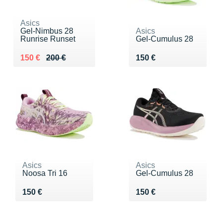
Asics
Gel-Nimbus 28
Asics
Runrise Runset
Gel-Cumulus 28
Au lieu de 200 €
Vendu 150 €
Vendu 150 €
150 €
200 €
150 €
Asics
Asics
Noosa Tri 16
Gel-Cumulus 28
Vendu 150 €
Vendu 150 €
150 €
150 €