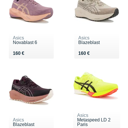
Asics
Asics
Novablast 6
Blazeblast
Vendu 160 €
Vendu 160 €
160 €
160 €
Asics
Asics
Metaspeed LD 2
Blazeblast
Paris