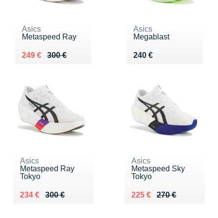
Asics
Asics
Metaspeed Ray
Megablast
Au lieu de 300 €
Vendu 249 €
Vendu 240 €
249 €
300 €
240 €
Asics
Asics
Metaspeed Ray
Metaspeed Sky
Tokyo
Tokyo
Au lieu de 300 €
Vendu 234 €
Au lieu de 270 €
Vendu 225 €
234 €
300 €
225 €
270 €