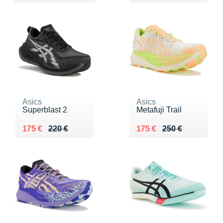
Asics
Asics
Superblast 2
Metafuji Trail
Au lieu de 220 €
Vendu 175 €
Au lieu de 250 €
Vendu 175 €
175 €
220 €
175 €
250 €