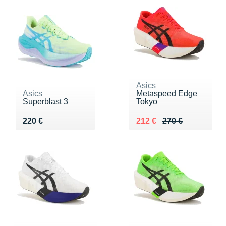
Asics
Asics
Metaspeed Edge
Superblast 3
Tokyo
Vendu 220 €
Au lieu de 270 €
Vendu 212 €
220 €
212 €
270 €