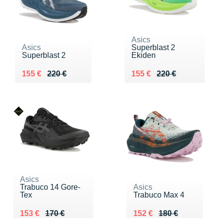
Asics
Asics
Superblast 2
Superblast 2
Ekiden
Au lieu de 220 €
Vendu 155 €
Au lieu de 220 €
Vendu 155 €
155 €
220 €
155 €
220 €
Asics
Trabuco 14 Gore-
Asics
Tex
Trabuco Max 4
Au lieu de 170 €
Vendu 153 €
Au lieu de 180 €
Vendu 152 €
153 €
170 €
152 €
180 €