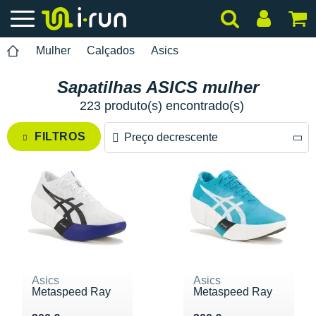
Mulher
Calçados
Asics
Sapatilhas ASICS mulher
223 produto(s) encontrado(s)
FILTROS
Preço decrescente
Preço decrescente
Preço crescente
Asics
Asics
Metaspeed Ray
Metaspeed Ray