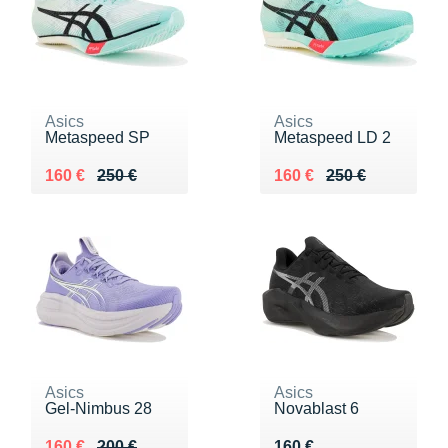
Asics
Asics
Metaspeed SP
Metaspeed LD 2
Au lieu de 250 €
Vendu 160 €
Au lieu de 250 €
Vendu 160 €
160 €
250 €
160 €
250 €
Asics
Asics
Gel-Nimbus 28
Novablast 6
Au lieu de 200 €
Vendu 160 €
Vendu 160 €
160 €
200 €
160 €