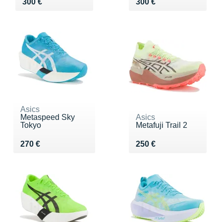
Vendu 300 €
Vendu 300 €
300 €
300 €
Asics
Metaspeed Sky
Asics
Tokyo
Metafuji Trail 2
Vendu 270 €
Vendu 250 €
270 €
250 €