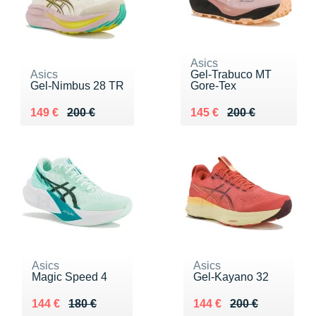
Asics
Asics
Gel-Trabuco MT
Gel-Nimbus 28 TR
Gore-Tex
Au lieu de 200 €
Vendu 149 €
Au lieu de 200 €
Vendu 145 €
149 €
200 €
145 €
200 €
Asics
Asics
Magic Speed 4
Gel-Kayano 32
Au lieu de 180 €
Vendu 144 €
Au lieu de 200 €
Vendu 144 €
144 €
180 €
144 €
200 €