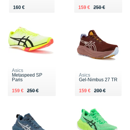
Vendu 160 €
Au lieu de 250 €
Vendu 159 €
160 €
159 €
250 €
Asics
Metaspeed SP
Asics
Paris
Gel-Nimbus 27 TR
Au lieu de 250 €
Vendu 159 €
Au lieu de 200 €
Vendu 159 €
159 €
250 €
159 €
200 €