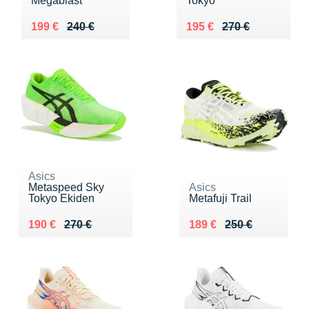
Megablast
Tokyo
Au lieu de 240 €
Vendu 199 €
Au lieu de 270 €
Vendu 195 €
199 €
240 €
195 €
270 €
Asics
Metaspeed Sky
Asics
Tokyo Ekiden
Metafuji Trail
Au lieu de 270 €
Vendu 190 €
Au lieu de 250 €
Vendu 189 €
190 €
270 €
189 €
250 €