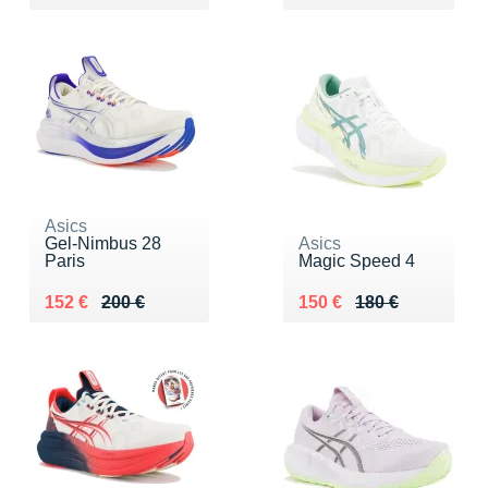
Asics
Gel-Nimbus 28
Asics
Paris
Magic Speed 4
Au lieu de 200 €
Vendu 152 €
Au lieu de 180 €
Vendu 150 €
152 €
200 €
150 €
180 €