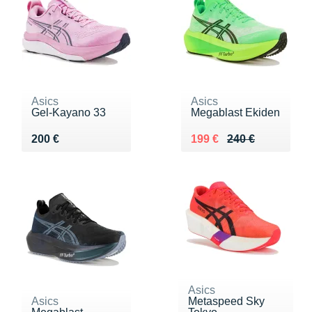
Asics
Asics
Gel-Kayano 33
Megablast Ekiden
Vendu 200 €
Au lieu de 240 €
Vendu 199 €
200 €
199 €
240 €
Asics
Asics
Metaspeed Sky