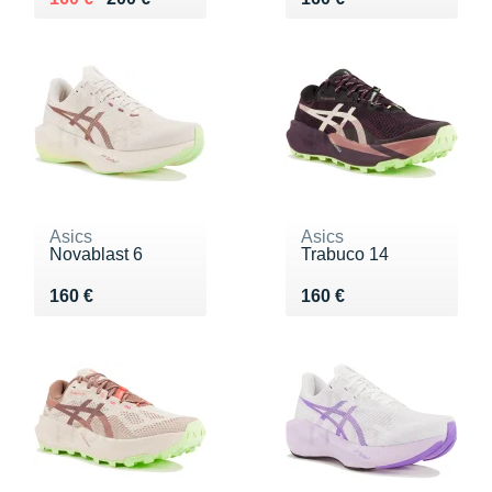
Asics
Asics
Novablast 6
Trabuco 14
Vendu 160 €
Vendu 160 €
160 €
160 €