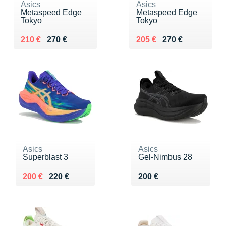
Asics
Asics
Metaspeed Edge
Metaspeed Edge
Tokyo
Tokyo
Au lieu de 270 €
Vendu 210 €
Au lieu de 270 €
Vendu 205 €
210 €
270 €
205 €
270 €
Asics
Asics
Superblast 3
Gel-Nimbus 28
Au lieu de 220 €
Vendu 200 €
Vendu 200 €
200 €
220 €
200 €