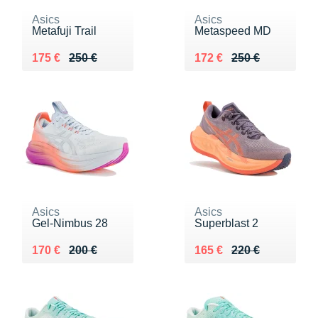
Asics
Asics
Metafuji Trail
Metaspeed MD
Au lieu de 250 €
Vendu 175 €
Au lieu de 250 €
Vendu 172 €
175 €
250 €
172 €
250 €
Asics
Asics
Gel-Nimbus 28
Superblast 2
Au lieu de 200 €
Vendu 170 €
Au lieu de 220 €
Vendu 165 €
170 €
200 €
165 €
220 €