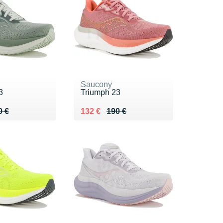
Saucony
3
Triumph 23
 190 €
3 €
Au lieu de 190 €
Vendu 132 €
0 €
132 €
190 €