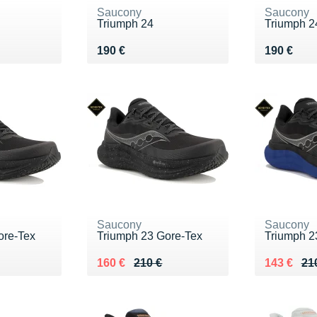
Saucony
Saucony
Triumph 24
Triumph 2
Vendu 190 €
Vendu 19
190 €
190 €
Saucony
Saucony
ore-Tex
Triumph 23 Gore-Tex
Triumph 2
0 €
Au lieu de 210 €
Vendu 160 €
Au lieu de
Vendu 14
160 €
210 €
143 €
21