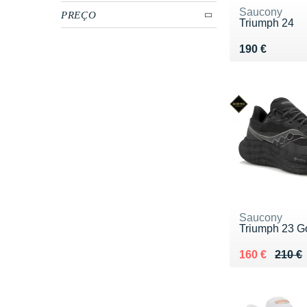
Saucony
PREÇO
Triumph 24
Vendu 190 €
190 €
Saucony
Triumph 23 G
Au lieu de 21
Vendu 160 €
160 €
210 €