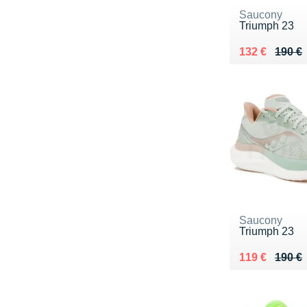
Saucony
Triumph 23
Au lieu de 19
Vendu 132 €
132 €
190 €
Saucony
Triumph 23
Au lieu de 19
Vendu 119 €
119 €
190 €