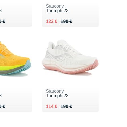
Saucony
3
Triumph 23
 190 €
8 €
Au lieu de 190 €
Vendu 122 €
0 €
122 €
190 €
Saucony
3
Triumph 23
 190 €
 €
Au lieu de 190 €
Vendu 114 €
0 €
114 €
190 €