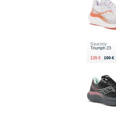
Saucony
Triumph 23
Au lieu de 19
Vendu 135 €
135 €
190 €