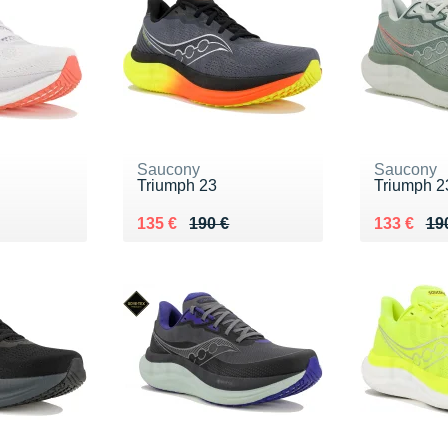
Saucony
Saucony
Triumph 23
Triumph 2
0 €
Au lieu de 190 €
Vendu 135 €
Au lieu de
Vendu 13
135 €
190 €
133 €
19