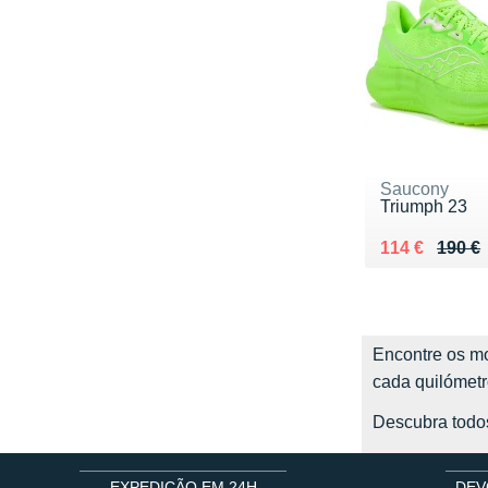
Saucony
Triumph 23
Au lieu de 19
Vendu 114 €
114 €
190 €
Encontre os mo
cada quilómetr
Descubra todo
EXPEDIÇÃO EM 24H
DEV