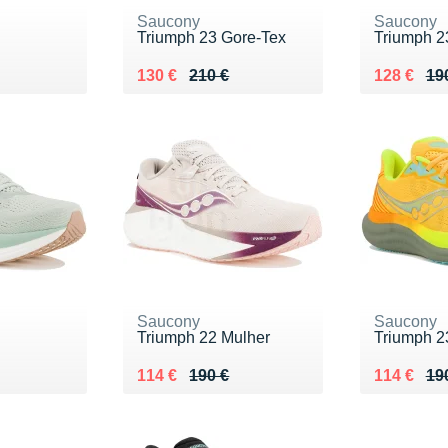
Saucony
Saucony
Triumph 23 Gore-Tex
Triumph 2
0 €
Au lieu de 210 €
Vendu 130 €
Au lieu de
Vendu 12
130 €
210 €
128 €
19
Saucony
Saucony
Triumph 22 Mulher
Triumph 2
0 €
Au lieu de 190 €
Vendu 114 €
Au lieu de
Vendu 114
114 €
190 €
114 €
19