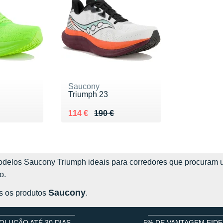
Saucony
Triumph 23
0 €
Au lieu de 190 €
Vendu 114 €
114 €
190 €
delos Saucony Triumph ideais para corredores que procuram um
o.
Saucony
s os produtos
.
OLUÇÃO ATÉ 30 DIAS
5% DE VANTAGEM FIDE