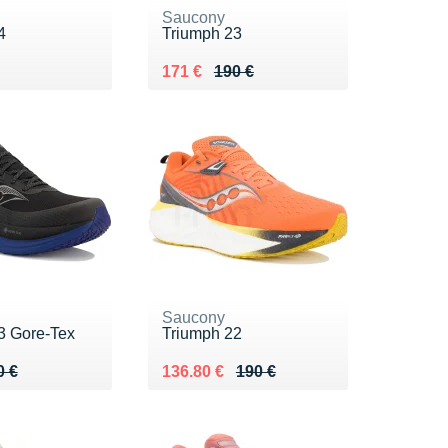
Saucony
4
Triumph 23
0 €
Au lieu de 190 €
Vendu 171 €
171 €
190 €
Saucony
3 Gore-Tex
Triumph 22
 210 €
3 €
Au lieu de 190 €
Vendu 136.80 €
0 €
136.80 €
190 €