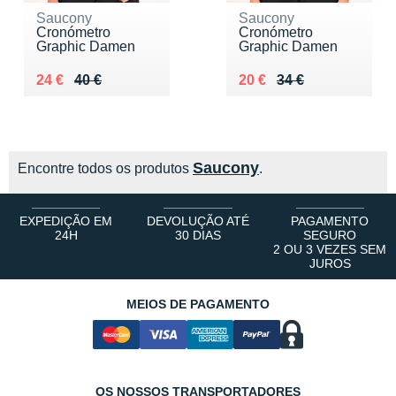
Saucony
Saucony
Cronómetro
Cronómetro
Graphic Damen
Graphic Damen
Au lieu de 40 €
Vendu 24 €
Au lieu de 34 €
Vendu 20 €
24 €
40 €
20 €
34 €
Saucony
Encontre todos os produtos
.
EXPEDIÇÃO EM
DEVOLUÇÃO ATÉ
PAGAMENTO
24H
30 DIAS
SEGURO
2 OU 3 VEZES SEM
JUROS
MEIOS DE PAGAMENTO
OS NOSSOS TRANSPORTADORES