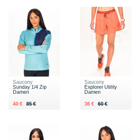
Saucony
Saucony
Sunday 1/4 Zip
Explorer Utility
Damen
Damen
Au lieu de 85 €
Vendu 40 €
Au lieu de 60 €
Vendu 36 €
40 €
85 €
36 €
60 €