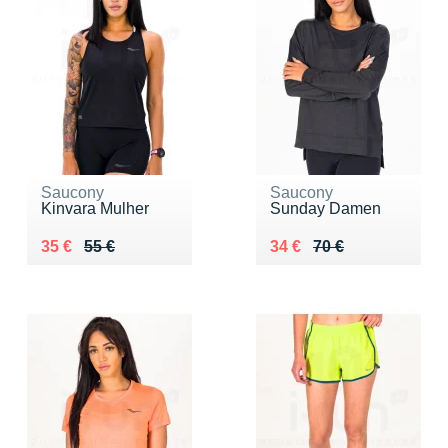
Saucony
Saucony
Kinvara Mulher
Sunday Damen
Au lieu de 55 €
Vendu 35 €
Au lieu de 70 €
Vendu 34 €
35 €
55 €
34 €
70 €