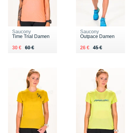
Saucony
Saucony
Time Trial Damen
Outpace Damen
Au lieu de 60 €
Vendu 30 €
Au lieu de 45 €
Vendu 26 €
30 €
60 €
26 €
45 €