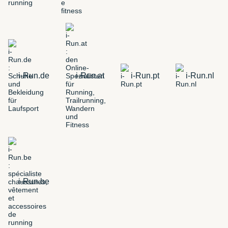
i-Run.de
i-Run.at
i-Run.pt
i-Run.nl
i-Run.be