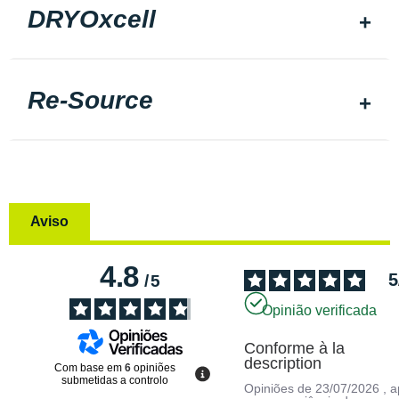
DRYOxcell
Re-Source
Aviso
4.8
5
/
5
Opinião verificada
Conforme à la 
description
Com base em
6
opiniões
submetidas a controlo
Opiniões de
23/07/2026
, 