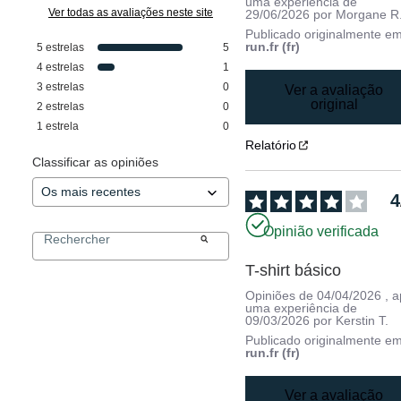
uma experiência de
Ver todas as avaliações neste site
29/06/2026
por
Morgane R
Publicado originalmente e
run.fr (fr)
5
estrelas
5
4
estrelas
1
3
estrelas
0
Ver a avaliação
original
2
estrelas
0
1
estrela
0
Relatório
Classificar as opiniões
4
Opinião verificada
T-shirt básico
Opiniões de
04/04/2026
, 
uma experiência de
09/03/2026
por
Kerstin T.
Publicado originalmente e
run.fr (fr)
Ver a avaliação