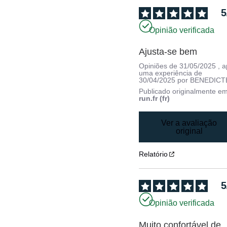
5
Opinião verificada
Ajusta-se bem
Opiniões de
31/05/2025
, 
uma experiência de
30/04/2025
por
BENEDICTE
Publicado originalmente e
run.fr (fr)
Ver a avaliação
original
Relatório
5
Opinião verificada
Muito confortável de 