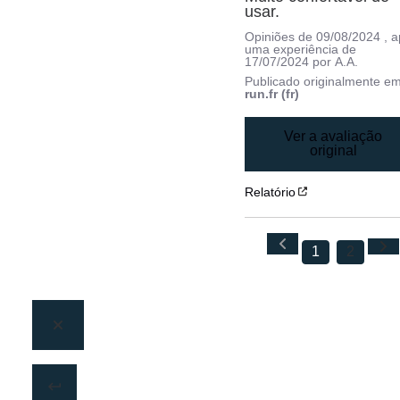
usar.
Opiniões de
09/08/2024
, 
uma experiência de
17/07/2024
por
A.A.
Publicado originalmente e
run.fr (fr)
Ver a avaliação
original
Relatório
1
2