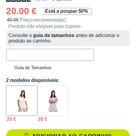
20.00 €
Está a poupar 50%
Preço de venda recomendado pela marca
40.0€
Preço recomendado
Produto não elegível para cupons
Consulte o
guia de tamanhos
antes de adicionar o
produto ao carrinho.
Guia de Tamanhos
2 modelos disponíveis:
20 €
20 €