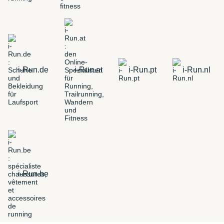
i-Run.de
i-Run.at
i-Run.pt
i-Run.nl
i-Run.be