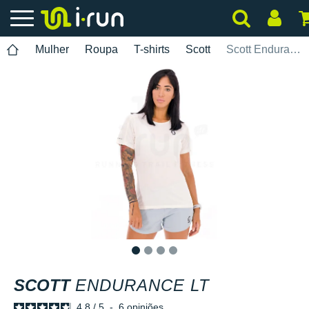
Mulher
Roupa
T-shirts
Scott
Scott Endurance LT
1
2
3
4
SCOTT
ENDURANCE LT
4.8
/
5
-
6
opiniões