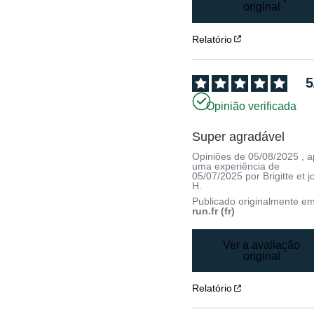
original
Relatório
5
Opinião verificada
Super agradável
Opiniões de
05/08/2025
, 
uma experiência de
05/07/2025
por
Brigitte et j
H.
Publicado originalmente e
run.fr (fr)
Ver a avaliação
original
Relatório