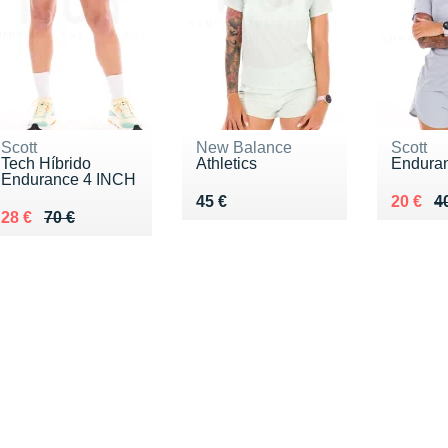
Scott
New Balance
Scott
Tech Híbrido
Athletics
Endura
Endurance 4 INCH
Vendu 45 €
Au lieu
Vendu 
45 €
20 €
4
Au lieu de 70 €
Vendu 28 €
28 €
70 €