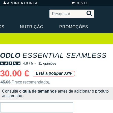
A MINHA CONTA
CESTO
OS
NUTRIÇÃO
PROMOÇÕES
ODLO
ESSENTIAL SEAMLESS
4.8
/
5
-
11
opiniões
30.00 €
Está a poupar 33%
Preço de venda recomendado pela marca
45.0€
Preço recomendado
Consulte o
guia de tamanhos
antes de adicionar o produto
ao carrinho.