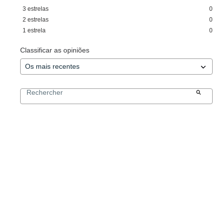
3
estrelas
0
2
estrelas
0
1
estrela
0
Classificar as opiniões