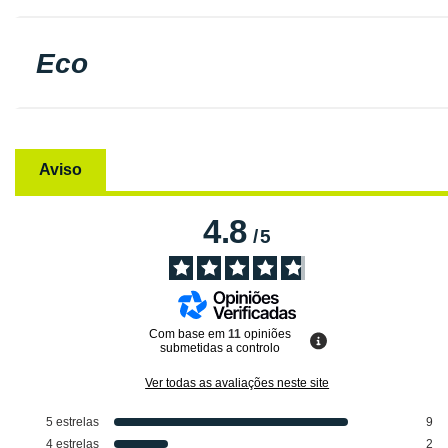
Eco
Aviso
4.8
/
5
Com base em
11
opiniões
submetidas a controlo
Ver todas as avaliações neste site
5
estrelas
9
4
estrelas
2