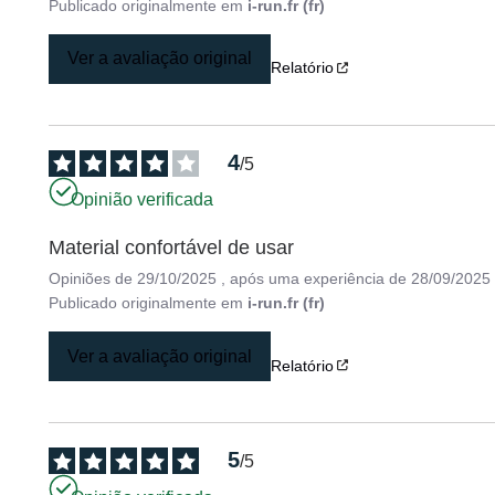
Publicado originalmente em
i-run.fr (fr)
Ver a avaliação original
Relatório
4
/
5
Opinião verificada
Material confortável de usar
Opiniões de
29/10/2025
, após uma experiência de
28/09/2025
Publicado originalmente em
i-run.fr (fr)
Ver a avaliação original
Relatório
5
/
5