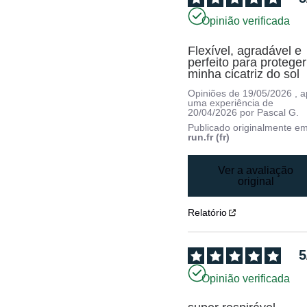
Opinião verificada
Flexível, agradável e 
perfeito para proteger 
minha cicatriz do sol
Opiniões de
19/05/2026
, 
uma experiência de
20/04/2026
por
Pascal G.
Publicado originalmente e
run.fr (fr)
Ver a avaliação
original
Relatório
5
Opinião verificada