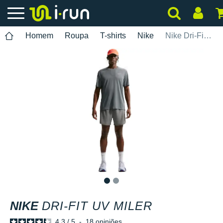
Homem
Roupa
T-shirts
Nike
Nike Dri-Fit UV Miler
1
2
NIKE
DRI-FIT UV MILER
4.3
/
5
-
18
opiniões