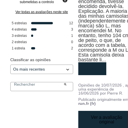
encomenda, tivesse 
submetidas a controlo
decidido devolvê-la. 
Explicação. A maioria 
Ver todas as avaliações neste site
das minhas camisolas
(independentemente d
5
estrelas
12
marca) são L, mas 
4
estrelas
3
encomendei M. No 
entanto, tenho 104 cm
3
estrelas
1
de peito, o que, de 
2
estrelas
0
acordo com a tabela, 
1
estrela
2
corresponde a M ou L.
Esta camisola deixa 
bastante li
...
Classificar as opiniões
leia mais
Opiniões de
10/07/2026
, 
uma experiência de
16/06/2026
por
Pierre R.
Publicado originalmente e
run.fr (fr)
Ver a avaliação
original