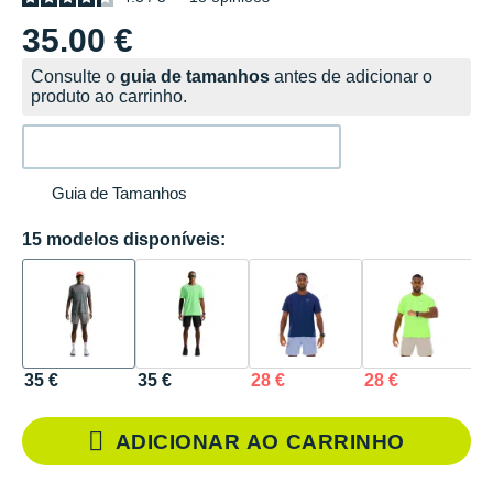
35.00 €
Consulte o
guia de tamanhos
antes de adicionar o
produto ao carrinho.
Guia de Tamanhos
15 modelos disponíveis:
35 €
35 €
28 €
28 €
3
ADICIONAR AO CARRINHO