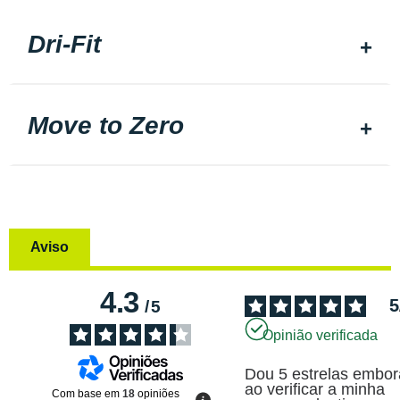
Dri-Fit
Move to Zero
Aviso
4.3
5
/
5
Opinião verificada
Dou 5 estrelas embora
ao verificar a minha 
Com base em
18
opiniões