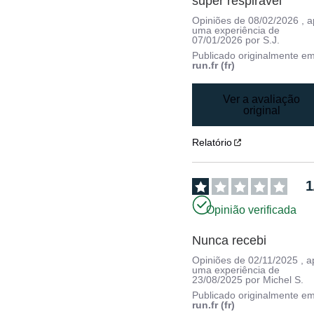
super respirável
Opiniões de
08/02/2026
, 
uma experiência de
07/01/2026
por
S.J.
Publicado originalmente e
run.fr (fr)
Ver a avaliação
original
Relatório
1
Opinião verificada
Nunca recebi
Opiniões de
02/11/2025
, 
uma experiência de
23/08/2025
por
Michel S.
Publicado originalmente e
run.fr (fr)