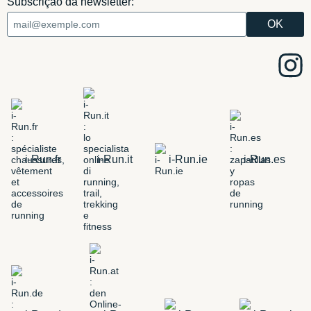
Subscrição da newsletter:
i-Run.fr
i-Run.it
i-Run.ie
i-Run.es