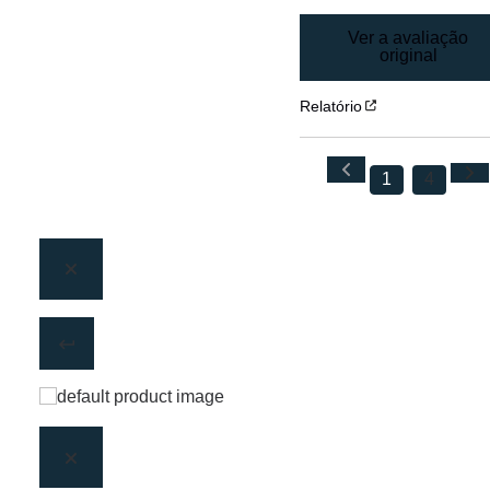
Ver a avaliação
original
Relatório
1
4