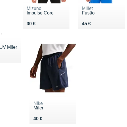
Mizuno
Millet
Impulse Core
Fusão
Vendu 30 €
Vendu 45 €
30 €
45 €
 UV Miler
35 €
Nike
Miler
Vendu 40 €
40 €