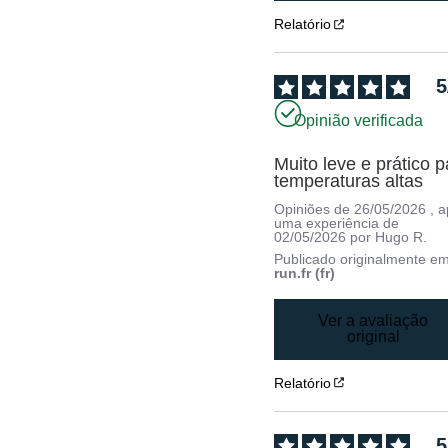
Relatório
5
Opinião verificada
Muito leve e prático p
temperaturas altas
Opiniões de
26/05/2026
, 
uma experiência de
02/05/2026
por
Hugo R.
Publicado originalmente e
run.fr (fr)
Ver a avaliação
original
Relatório
5