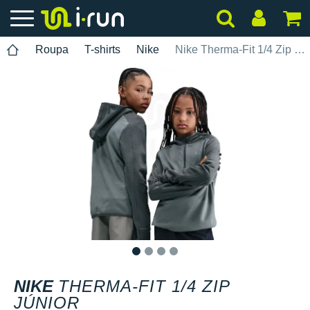
Roupa
T-shirts
Nike
Nike Therma-Fit 1/4 Zip Júnior
1
2
3
4
NIKE
THERMA-FIT 1/4 ZIP
JÚNIOR