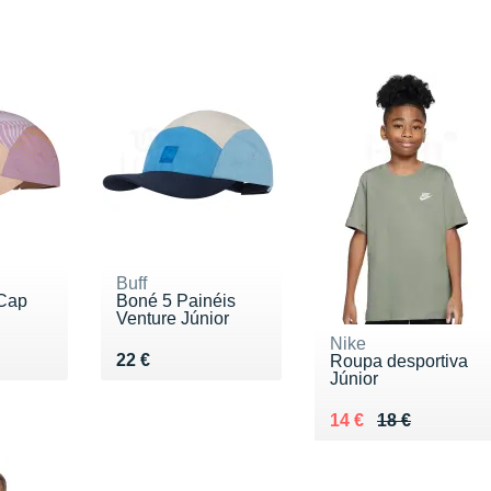
Buff
 Cap
Boné 5 Painéis
Venture Júnior
Nike
Vendu 22 €
22 €
Roupa desportiva
Júnior
Au lieu de 18 €
Vendu 14 €
14 €
18 €