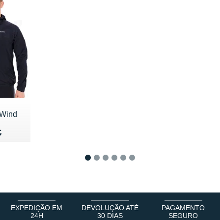
 Wind
50 €
€
€
1
2
3
4
5
6
EXPEDIÇÃO EM
DEVOLUÇÃO ATÉ
PAGAMENTO
24H
30 DIAS
SEGURO