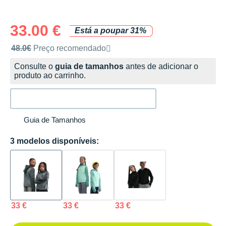
33.00 €
Está a poupar 31%
Preço de venda recomendado pela marca
48.0€
Preço recomendado
Consulte o
guia de tamanhos
antes de adicionar o
produto ao carrinho.
Guia de Tamanhos
3 modelos disponíveis:
33 €
33 €
33 €