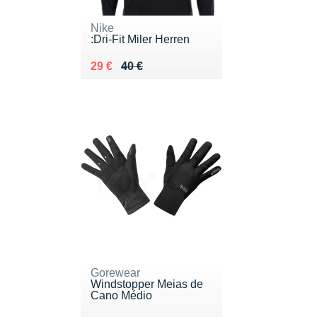
Nike
:Dri-Fit Miler Herren
Au lieu de 40 €
Vendu 29 €
29 €
40 €
Gorewear
Windstopper Meias de
Cano Médio