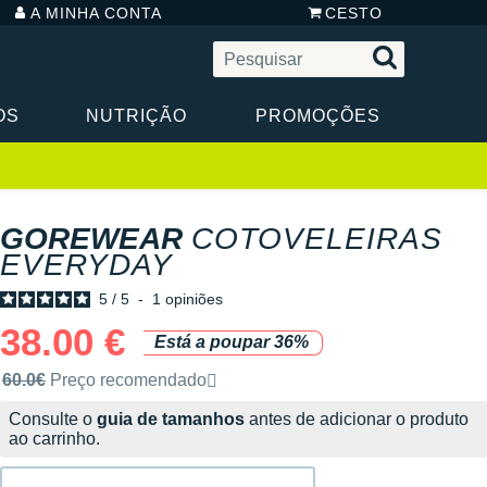
A MINHA CONTA
CESTO
OS
NUTRIÇÃO
PROMOÇÕES
GOREWEAR
COTOVELEIRAS
EVERYDAY
5
/
5
-
1
opiniões
38.00 €
Está a poupar 36%
Preço de venda recomendado pela marca
60.0€
Preço recomendado
Consulte o
guia de tamanhos
antes de adicionar o produto
ao carrinho.