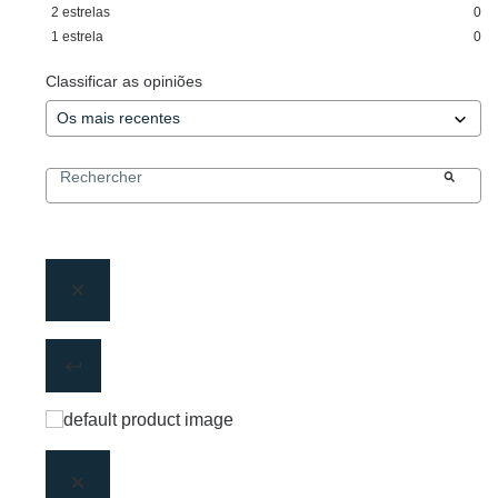
2
estrelas
0
1
estrela
0
Classificar as opiniões