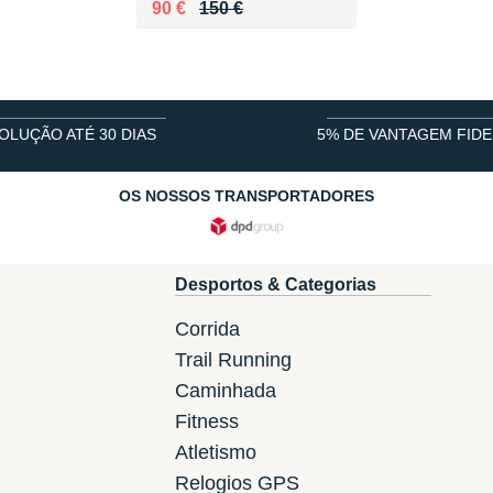
Au lieu de 150 €
Vendu 90 €
90 €
150 €
OLUÇÃO ATÉ 30 DIAS
5% DE VANTAGEM FIDE
OS NOSSOS TRANSPORTADORES
Desportos & Categorias
Corrida
Trail Running
Caminhada
Fitness
Atletismo
Relogios GPS