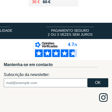
Au lieu de 60 €
Vendu 36 €
36 €
60 €
LIDADE
PAGAMENTO SEGURO
2 OU 3 VEZES SEM JUROS
Mantenha-se em contacto
Subscrição da newsletter: