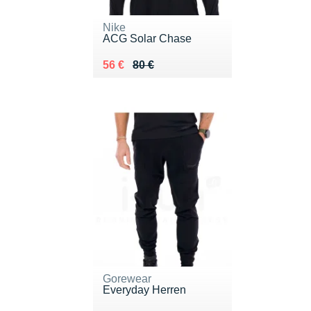
Nike
ACG Solar Chase
Au lieu de 80 €
Vendu 56 €
56 €
80 €
Gorewear
Everyday Herren