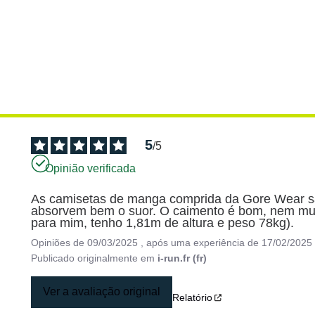
5
/
5
Opinião verificada
As camisetas de manga comprida da Gore Wear são 
absorvem bem o suor. O caimento é bom, nem muit
para mim, tenho 1,81m de altura e peso 78kg).
Opiniões de
09/03/2025
, após uma experiência de
17/02/2025
Publicado originalmente em
i-run.fr (fr)
Ver a avaliação original
Relatório