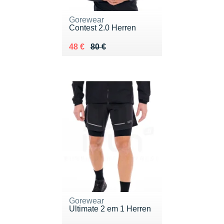
Gorewear
Contest 2.0 Herren
Au lieu de 80 €
Vendu 48 €
48 €
80 €
Gorewear
Ultimate 2 em 1 Herren