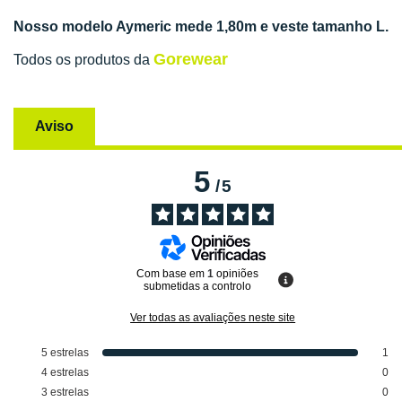
Nosso modelo Aymeric mede 1,80m e veste tamanho L.
Gorewear
Todos os produtos da
Aviso
5
/
5
Com base em
1
opiniões
submetidas a controlo
Ver todas as avaliações neste site
5
estrelas
1
4
estrelas
0
3
estrelas
0