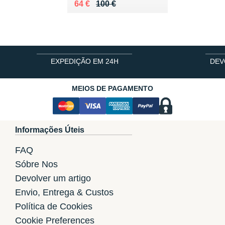
Au lieu de 100 €
Vendu 64 €
64 €
100 €
EXPEDIÇÃO EM 24H
DEV
MEIOS DE PAGAMENTO
Informações Úteis
FAQ
Sóbre Nos
Devolver um artigo
Envio, Entrega & Custos
Política de Cookies
Cookie Preferences