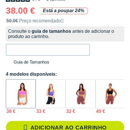
38.00 €
Está a poupar 24%
Preço de venda recomendado pela marca
50.0€
Preço recomendado
Consulte o
guia de tamanhos
antes de adicionar o
produto ao carrinho.
Guia de Tamanhos
4 modelos disponíveis:
38 €
33 €
32 €
40 €
ADICIONAR AO CARRINHO