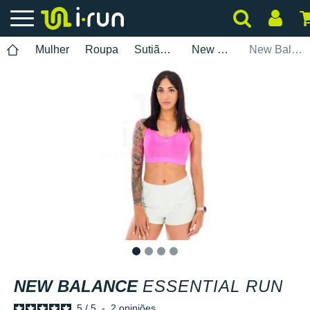
Mulher
Roupa
Sutiãs desportivos
New Balance
New Balance Essential Run
1
2
3
4
NEW BALANCE
ESSENTIAL RUN
5
/
5
-
2
opiniões