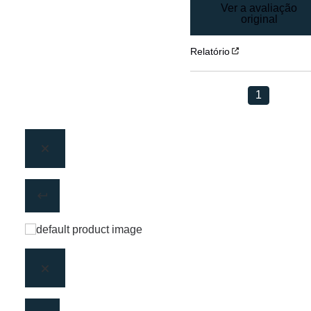
Ver a avaliação
original
Relatório
1