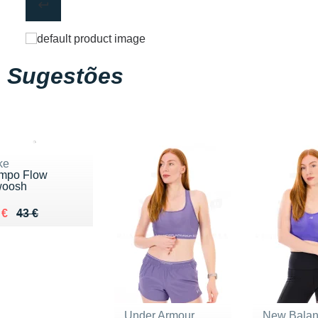
Sugestões
ke
mpo Flow
oosh
 lieu de 43 €
ndu 27 €
 €
43 €
Under Armour
New Bala