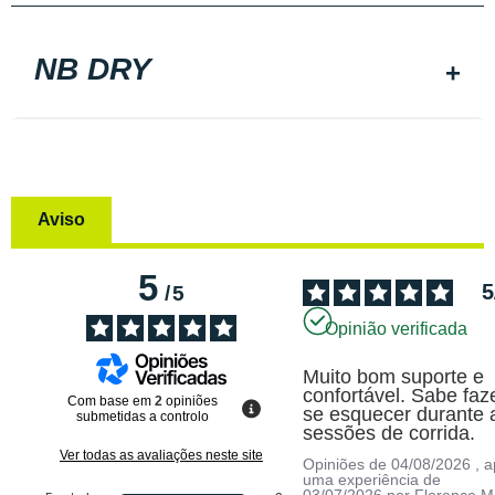
NB DRY
Aviso
5
5
/
5
Opinião verificada
Muito bom suporte e 
confortável. Sabe faz
Com base em
2
opiniões
se esquecer durante a
submetidas a controlo
sessões de corrida.
Ver todas as avaliações neste site
Opiniões de
04/08/2026
, 
uma experiência de
03/07/2026
por
Florence M