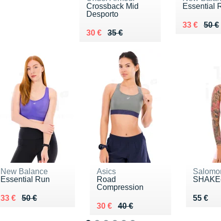
Crossback Mid
Essential 
Desporto
Au lieu de
Vendu 33 
33 €
50 €
Au lieu de 35 €
Vendu 30 €
30 €
35 €
New Balance
Asics
Salomo
Essential Run
Road
SHAKE
Compression
Au lieu de 50 €
Vendu 33 €
Vendu 
33 €
50 €
55 €
Au lieu de 40 €
Vendu 30 €
30 €
40 €