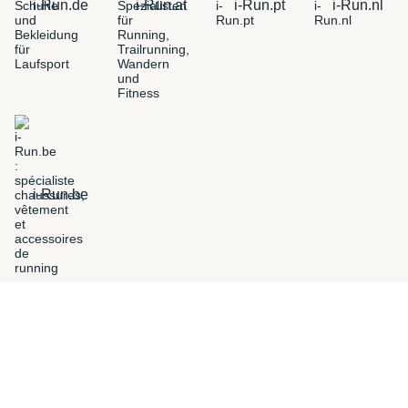
i-Run.de
i-Run.at
i-Run.pt
i-Run.nl
i-Run.be