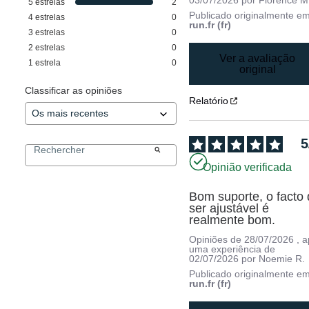
5
estrelas
2
Publicado originalmente e
4
estrelas
0
run.fr (fr)
3
estrelas
0
2
estrelas
0
Ver a avaliação
1
estrela
0
original
Classificar as opiniões
Relatório
5
Opinião verificada
Bom suporte, o facto 
ser ajustável é 
realmente bom.
Opiniões de
28/07/2026
, 
uma experiência de
02/07/2026
por
Noemie R.
Publicado originalmente e
run.fr (fr)