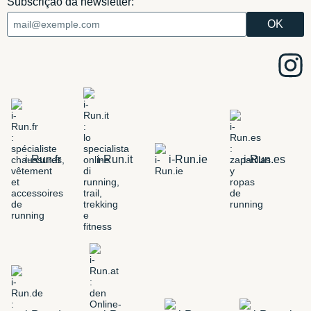
Subscrição da newsletter:
i-Run.fr
i-Run.it
i-Run.ie
i-Run.es