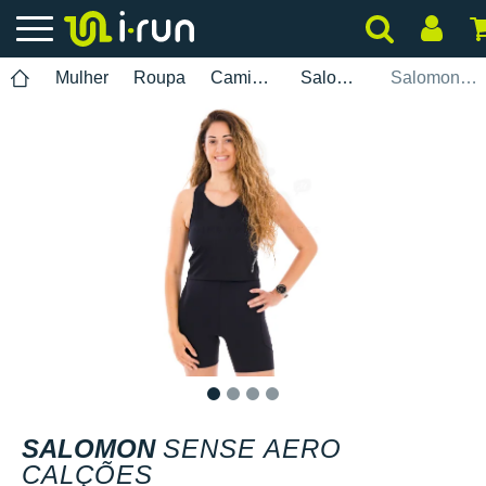
Mulher
Roupa
Camisolas Sem Mangas
Salomon
Salomon Sense Aero Calções
1
2
3
4
SALOMON
SENSE AERO
CALÇÕES