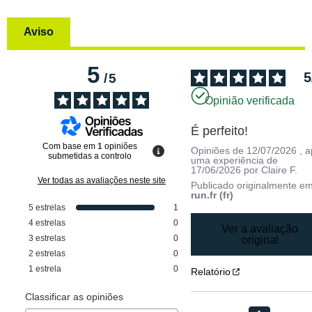
Aviso
5
5
/
5
Opinião verificada
É perfeito!
Com base em
1
opiniões
Opiniões de
12/07/2026
, 
submetidas a controlo
uma experiência de
17/06/2026
por
Claire F.
Ver todas as avaliações neste site
Publicado originalmente e
run.fr (fr)
5
estrelas
1
4
estrelas
0
Ver a avaliação
3
estrelas
0
original
2
estrelas
0
1
estrela
0
Relatório
Classificar as opiniões