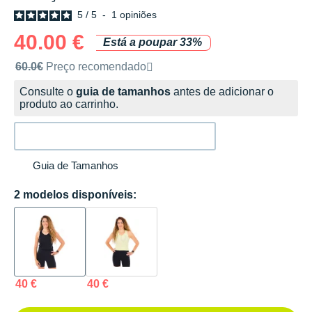
5
/
5
-
1
opiniões
40.00 €
Está a poupar 33%
Preço de venda recomendado pela marca
60.0€
Preço recomendado
Consulte o
guia de tamanhos
antes de adicionar o
produto ao carrinho.
Guia de Tamanhos
2 modelos disponíveis:
40 €
40 €