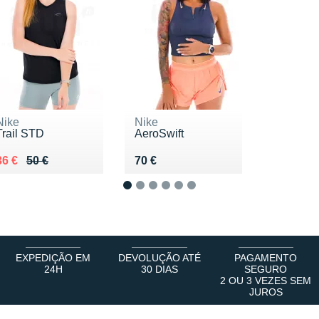
Nike
Nike
Trail STD
AeroSwift
Au lieu de 50 €
Vendu 36 €
Vendu 70 €
36 €
50 €
70 €
1
2
3
4
5
6
EXPEDIÇÃO EM
DEVOLUÇÃO ATÉ
PAGAMENTO
24H
30 DIAS
SEGURO
2 OU 3 VEZES SEM
JUROS