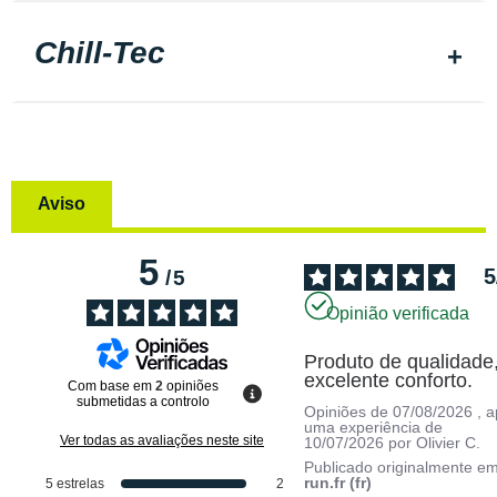
Chill-Tec
Aviso
5
5
/
5
Opinião verificada
Produto de qualidade,
excelente conforto.
Com base em
2
opiniões
submetidas a controlo
Opiniões de
07/08/2026
, 
uma experiência de
Ver todas as avaliações neste site
10/07/2026
por
Olivier C.
Publicado originalmente e
run.fr (fr)
5
estrelas
2