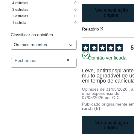
4
estrelas
0
3
estrelas
0
Ver a avaliação
original
2
estrelas
0
1
estrela
0
Relatório
Classificar as opiniões
5
Opinião verificada
Leve, antitranspirante,
muito agradável de us
em tempo de canícul
Opiniões de
31/05/2026
, 
uma experiência de
07/05/2026
por
O.C.
Publicado originalmente e
run.fr (fr)
Ver a avaliação
original