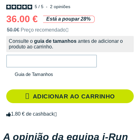
5
/
5
-
2
opiniões
36.00 €
Está a poupar 28%
Preço de venda recomendado pela marca
50.0€
Preço recomendado
Consulte o
guia de tamanhos
antes de adicionar o
produto ao carrinho.
Guia de Tamanhos
ADICIONAR AO CARRINHO
1.80 € de cashback
A opinião da equipa i-Run