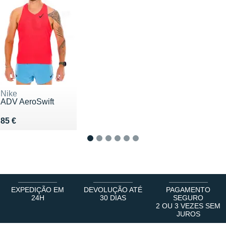
Nike
ADV AeroSwift
Vendu 85 €
85 €
1
2
3
4
5
6
EXPEDIÇÃO EM
DEVOLUÇÃO ATÉ
PAGAMENTO
24H
30 DIAS
SEGURO
2 OU 3 VEZES SEM
JUROS