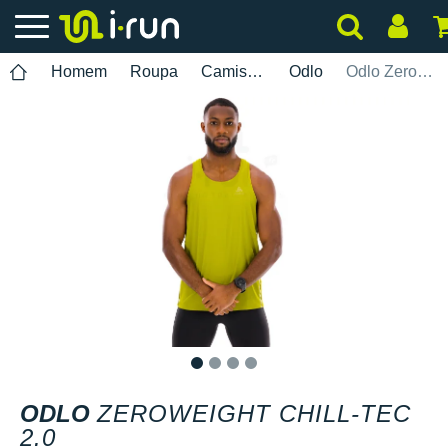
Homem
Roupa
Camisolas Sem Mangas
Odlo
Odlo Zeroweight Chill-Tec 2.0
1
2
3
4
ODLO
ZEROWEIGHT CHILL-TEC
2.0