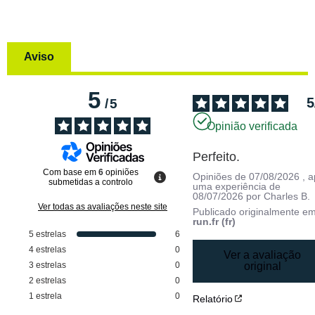
Aviso
5
5
/
5
Opinião verificada
Perfeito.
Com base em
6
opiniões
Opiniões de
07/08/2026
, 
submetidas a controlo
uma experiência de
08/07/2026
por
Charles B.
Ver todas as avaliações neste site
Publicado originalmente e
run.fr (fr)
5
estrelas
6
4
estrelas
0
Ver a avaliação
3
estrelas
0
original
2
estrelas
0
1
estrela
0
Relatório