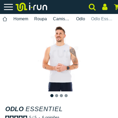
Homem
Roupa
Camisolas Sem Mangas
Odlo
Odlo Essentiel
1
2
3
4
ODLO
ESSENTIEL
5
/
5
-
6
opiniões