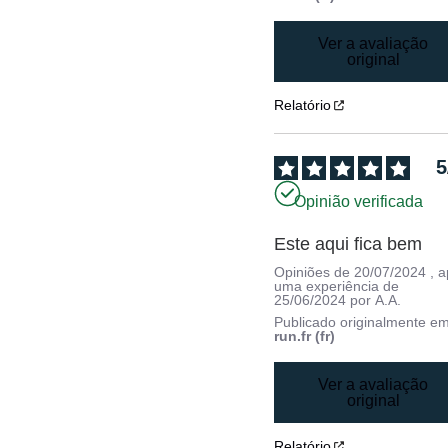
Ver a avaliação
original
Relatório
5
Opinião verificada
Este aqui fica bem
Opiniões de
20/07/2024
, 
uma experiência de
25/06/2024
por
A.A.
Publicado originalmente e
run.fr (fr)
Ver a avaliação
original
Relatório