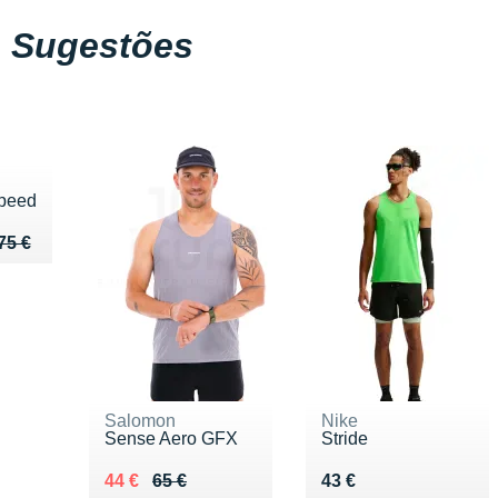
Sugestões
peed
u de 75 €
 56 €
75 €
Salomon
Nike
Sense Aero GFX
Stride
Au lieu de 65 €
Vendu 44 €
Vendu 43 €
44 €
65 €
43 €