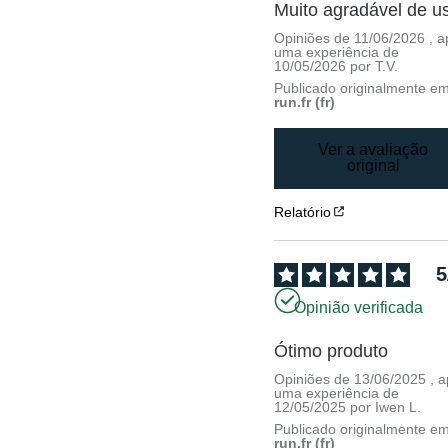
Muito agradável de u
Opiniões de
11/06/2026
, 
uma experiência de
10/05/2026
por
T.V.
Publicado originalmente e
run.fr (fr)
Ver a avaliação
original
Relatório
5
Opinião verificada
Ótimo produto
Opiniões de
13/06/2025
, 
uma experiência de
12/05/2025
por
Iwen L.
Publicado originalmente e
run.fr (fr)