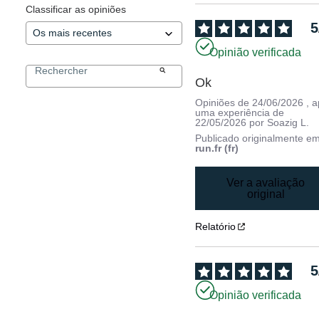
Classificar as opiniões
5
Opinião verificada
Ok
Opiniões de
24/06/2026
, 
uma experiência de
22/05/2026
por
Soazig L.
Publicado originalmente e
run.fr (fr)
Ver a avaliação
original
Relatório
5
Opinião verificada