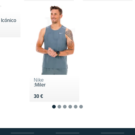
 Icónico
30 €
Nike
:Miler
Vendu 30 €
30 €
1
2
3
4
5
6