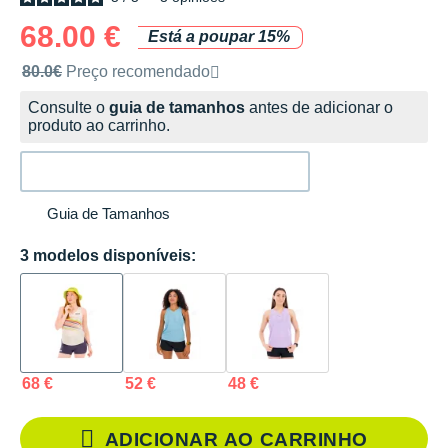
68.00 €
Está a poupar 15%
Preço de venda recomendado pela marca
80.0€
Preço recomendado
Consulte o
guia de tamanhos
antes de adicionar o
produto ao carrinho.
Guia de Tamanhos
3 modelos disponíveis:
68 €
52 €
48 €
ADICIONAR AO CARRINHO