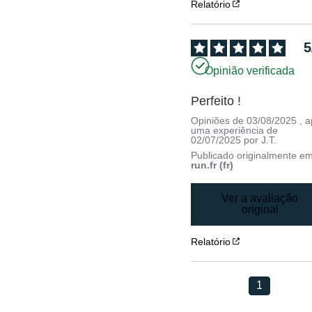
Relatório
5
Opinião verificada
Perfeito !
Opiniões de
03/08/2025
, 
uma experiência de
02/07/2025
por
J.T.
Publicado originalmente e
run.fr (fr)
Ver a avaliação
original
Relatório
1