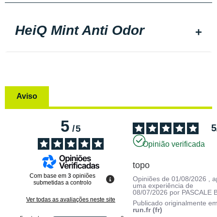
HeiQ Mint Anti Odor
Aviso
5
5
/
5
Opinião verificada
topo
Com base em
3
opiniões
Opiniões de
01/08/2026
, 
submetidas a controlo
uma experiência de
08/07/2026
por
PASCALE B
Ver todas as avaliações neste site
Publicado originalmente e
run.fr (fr)