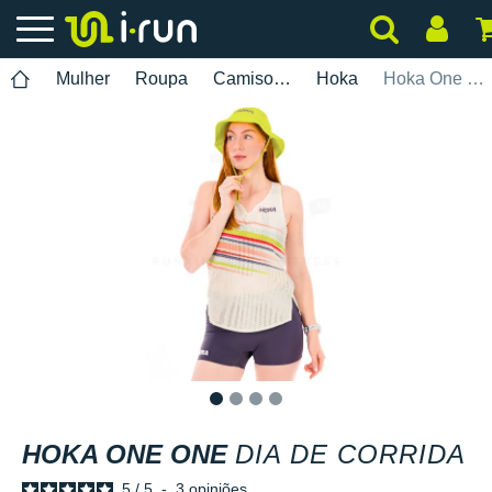
Mulher
Roupa
Camisolas Sem Mangas
Hoka
Hoka One One Dia de Corrida
1
2
3
4
HOKA ONE ONE
DIA DE CORRIDA
5
/
5
-
3
opiniões