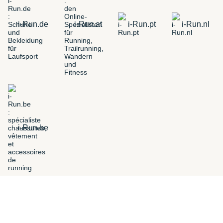
i-Run.de
i-Run.at
i-Run.pt
i-Run.nl
i-Run.be