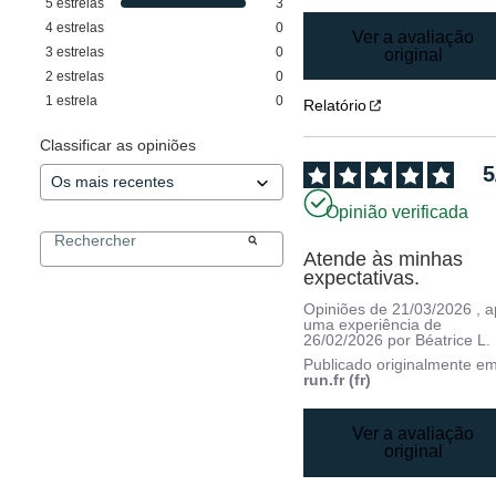
5
estrelas
3
4
estrelas
0
Ver a avaliação
3
estrelas
0
original
2
estrelas
0
1
estrela
0
Relatório
Classificar as opiniões
5
Opinião verificada
Atende às minhas 
expectativas.
Opiniões de
21/03/2026
, 
uma experiência de
26/02/2026
por
Béatrice L.
Publicado originalmente e
run.fr (fr)
Ver a avaliação
original