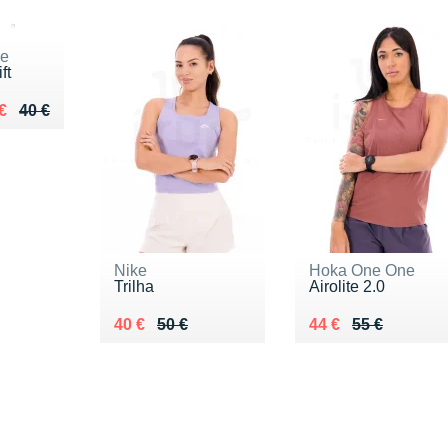
ke
ft
lieu de 40 €
ndu 24 €
€
40 €
Nike
Hoka One One
Trilha
Airolite 2.0
Au lieu de 50 €
Vendu 40 €
Au lieu de 55 €
Vendu 44 €
40 €
50 €
44 €
55 €