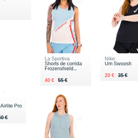
90 €
La Sportiva
Nike
Shorts de corrida
Um Swoosh
Frozenshield...
Au lieu de 35 
Vendu 20 €
20 €
35 €
Au lieu de 55 €
Vendu 40 €
40 €
55 €
Airlite Pro
u de 60 €
 38 €
60 €