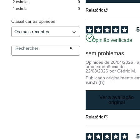
2
estrelas
0
1
estrela
0
Relatório
Classificar as opiniões
5
Opinião verificada
sem problemas
Opiniões de
20/04/2026
, 
uma experiência de
22/03/2026
por
Cédric M.
Publicado originalmente e
run.fr (fr)
Ver a avaliação
original
Relatório
5