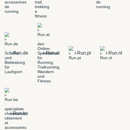
i-Run.de
i-Run.at
i-Run.pt
i-Run.nl
i-Run.be