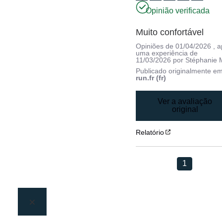
Opinião verificada
Muito confortável
Opiniões de
01/04/2026
, 
uma experiência de
11/03/2026
por
Stéphanie 
Publicado originalmente e
run.fr (fr)
Ver a avaliação
original
Relatório
1