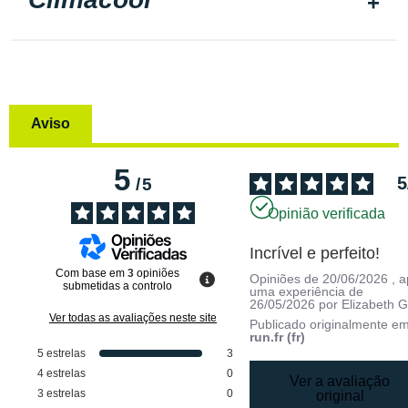
Aviso
5
5
/
5
Opinião verificada
Incrível e perfeito!
Com base em
3
opiniões
Opiniões de
20/06/2026
, 
submetidas a controlo
uma experiência de
26/05/2026
por
Elizabeth G
Ver todas as avaliações neste site
Publicado originalmente e
run.fr (fr)
5
estrelas
3
4
estrelas
0
Ver a avaliação
3
estrelas
0
original