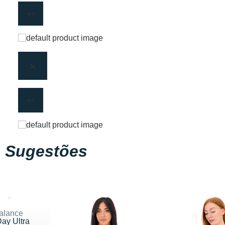
Sugestões
alance
ay Ultra