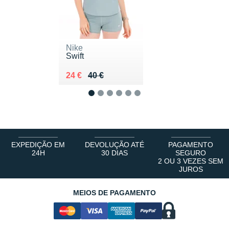
Nike
Swift
Au lieu de 40 €
Vendu 24 €
24 €
40 €
1
2
3
4
5
6
EXPEDIÇÃO EM
DEVOLUÇÃO ATÉ
PAGAMENTO
24H
30 DIAS
SEGURO
2 OU 3 VEZES SEM
JUROS
MEIOS DE PAGAMENTO