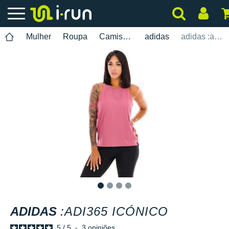
Mulher
Roupa
Camisolas Sem Mangas
adidas
adidas :adi365 Icónico
1
2
3
4
ADIDAS
:ADI365 ICÓNICO
5
/
5
-
3
opiniões