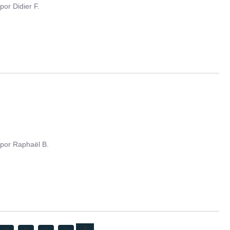
por
Didier F.
por
Raphaël B.