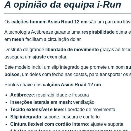
A opinião da equipa i-Run
Os
calções homem Asics Road 12 cm
são um parceiro fiá
A tecnologia Actibreeze garante uma
respirabilidade
ótima 
em
mesh
facilitam a circulação do ar.
Desfruta de grande
liberdade de movimento
graças ao tecid
assegura um
ajuste
exemplar.
Este modelo inclui um slip integrado que promete um bom
su
bolsos
, um deles com fecho nas costas, para transportar os
Pontos chave dos
calções Asics Road 12 cm
Actibreeze
: respirabilidade e frescura
Inserções laterais em mesh
: ventilação
Tecido extensível e leve
: liberdade de movimento
Slip integrado
: suporte, frescura e conforto
Cintura flexível com cordão interno
: ajuste e suporte