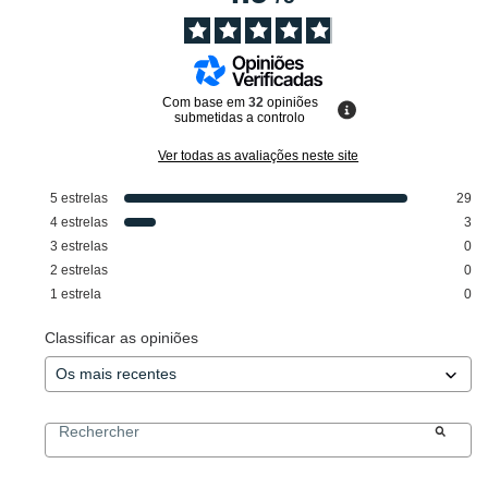
Com base em
32
opiniões
submetidas a controlo
Ver todas as avaliações neste site
5
estrelas
29
4
estrelas
3
3
estrelas
0
2
estrelas
0
1
estrela
0
Classificar as opiniões