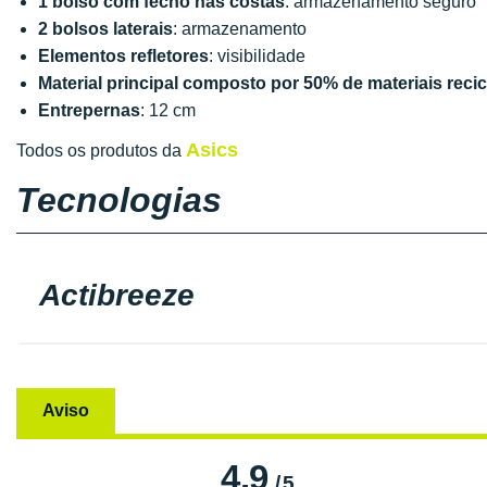
1 bolso com fecho nas costas
: armazenamento seguro
2 bolsos laterais
: armazenamento
Elementos refletores
: visibilidade
Material principal composto por 50% de materiais reci
Entrepernas
: 12 cm
Asics
Todos os produtos da
Tecnologias
Actibreeze
Aviso
4.9
/
5