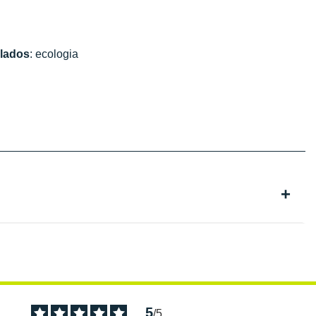
clados
: ecologia
5
/
5