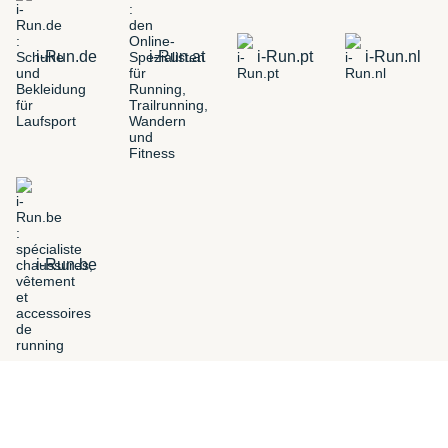
i-Run.de
i-Run.at
i-Run.pt
i-Run.nl
i-Run.be