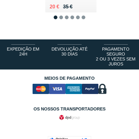
Au lieu de 35 €
Vendu 20 €
20 €
35 €
1
2
3
4
5
6
EXPEDIÇÃO EM
DEVOLUÇÃO ATÉ
PAGAMENTO
24H
30 DIAS
SEGURO
2 OU 3 VEZES SEM
JUROS
MEIOS DE PAGAMENTO
OS NOSSOS TRANSPORTADORES