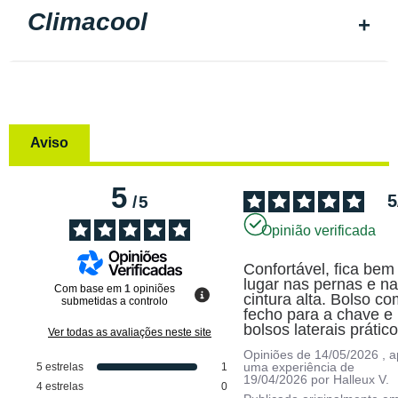
Climacool
Aviso
5
5
/
5
Opinião verificada
Confortável, fica bem 
lugar nas pernas e na
Com base em
1
opiniões
cintura alta. Bolso co
submetidas a controlo
fecho para a chave e 
bolsos laterais prátic
Ver todas as avaliações neste site
Opiniões de
14/05/2026
, 
uma experiência de
5
estrelas
1
19/04/2026
por
Halleux V.
4
estrelas
0