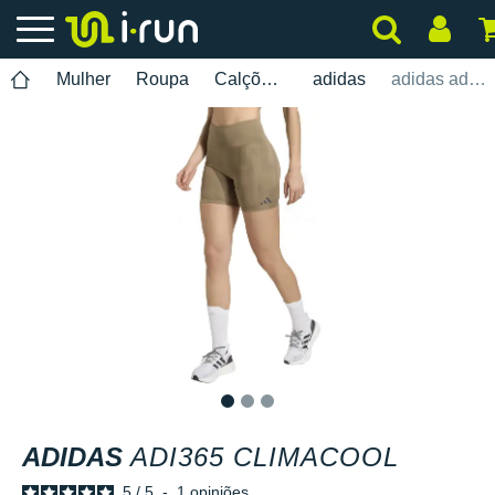
Mulher
Roupa
Calções de ciclismo
adidas
adidas adi365 Climacool
1
2
3
ADIDAS
ADI365 CLIMACOOL
5
/
5
-
1
opiniões