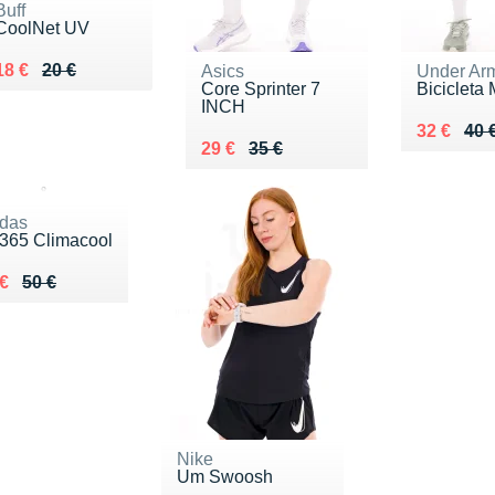
Buff
CoolNet UV
Au lieu de 20 €
Vendu 18 €
18 €
20 €
Asics
Under Ar
Core Sprinter 7
Bicicleta 
INCH
Au lieu d
Vendu 32
32 €
40 
Au lieu de 35 €
Vendu 29 €
29 €
35 €
idas
i365 Climacool
lieu de 50 €
ndu 35 €
 €
50 €
Nike
Um Swoosh