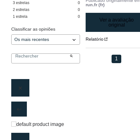
Publicado originalmente e
3
estrelas
0
run.fr (fr)
2
estrelas
0
1
estrela
0
Ver a avaliação
original
Classificar as opiniões
Relatório
1