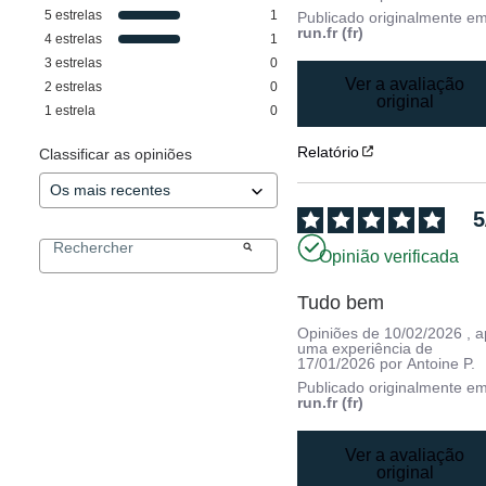
5
estrelas
1
Publicado originalmente e
run.fr (fr)
4
estrelas
1
3
estrelas
0
Ver a avaliação
2
estrelas
0
original
1
estrela
0
Relatório
Classificar as opiniões
5
Opinião verificada
Tudo bem
Opiniões de
10/02/2026
, 
uma experiência de
17/01/2026
por
Antoine P.
Publicado originalmente e
run.fr (fr)
Ver a avaliação
original