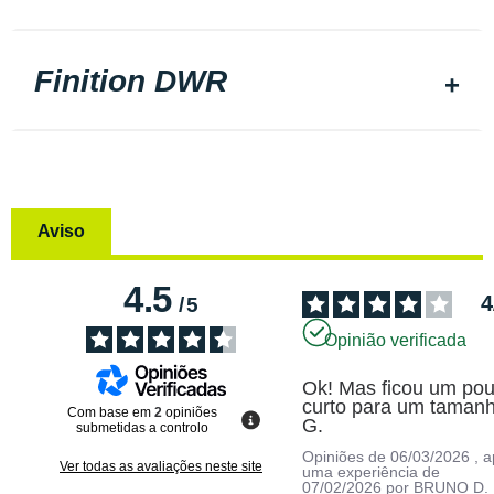
Finition DWR
Aviso
4.5
4
/
5
Opinião verificada
Ok! Mas ficou um pou
curto para um tamanh
Com base em
2
opiniões
G.
submetidas a controlo
Opiniões de
06/03/2026
, 
Ver todas as avaliações neste site
uma experiência de
07/02/2026
por
BRUNO D.