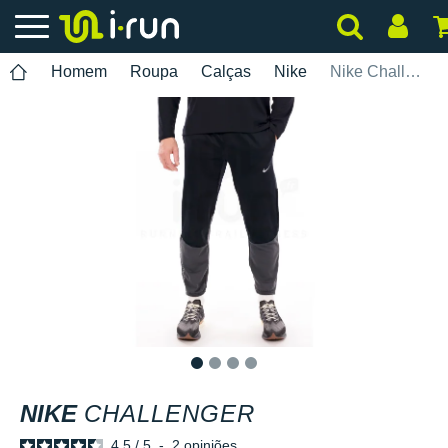
Homem
Roupa
Calças
Nike
Nike Challenger
1
2
3
4
NIKE
CHALLENGER
4.5
/
5
-
2
opiniões