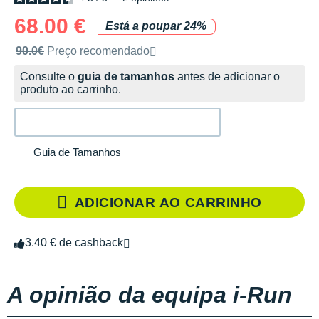
68.00 €
Está a poupar 24%
Preço de venda recomendado pela marca
90.0€
Preço recomendado
Consulte o
guia de tamanhos
antes de adicionar o
produto ao carrinho.
Guia de Tamanhos
ADICIONAR AO CARRINHO
3.40 € de cashback
A opinião da equipa i-Run