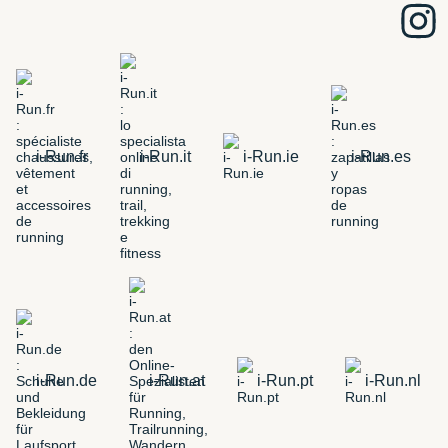
i-Run.fr
i-Run.it
i-Run.ie
i-Run.es
i-Run.de
i-Run.at
i-Run.pt
i-Run.nl