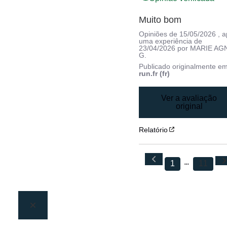
Muito bom
Opiniões de
15/05/2026
, 
uma experiência de
23/04/2026
por
MARIE AG
G.
Publicado originalmente e
run.fr (fr)
Ver a avaliação
original
Relatório
1
11