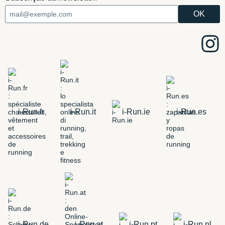
i-Run.fr
i-Run.it
i-Run.ie
i-Run.es
i-Run.de
i-Run.at
i-Run.pt
i-Run.nl