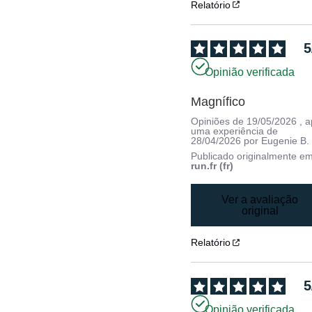
Relatório
5
Opinião verificada
Magnífico
Opiniões de
19/05/2026
, 
uma experiência de
28/04/2026
por
Eugenie B.
Publicado originalmente e
run.fr (fr)
Ver a avaliação
original
Relatório
5
Opinião verificada