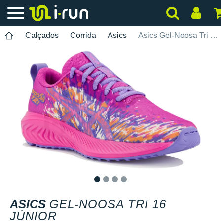
Calçados
Corrida
Asics
Asics Gel-Noosa Tri 16 Júnior
1
2
3
4
ASICS
GEL-NOOSA TRI 16
JÚNIOR