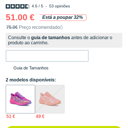
4.6
/
5
-
53
opiniões
51.00 €
Está a poupar 32%
Preço de venda recomendado pela marca
75.0€
Preço recomendado
Consulte o
guia de tamanhos
antes de adicionar o
produto ao carrinho.
Guia de Tamanhos
2 modelos disponíveis:
51 €
49 €