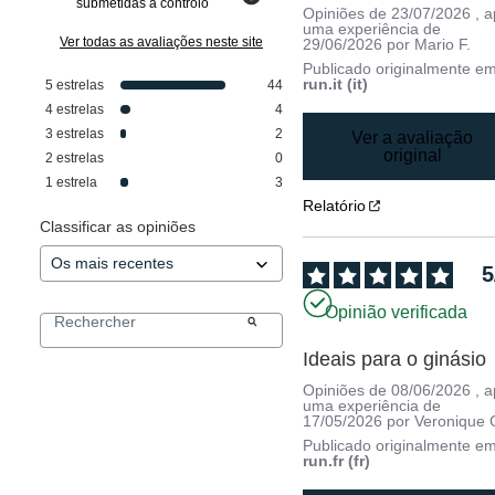
submetidas a controlo
Opiniões de
23/07/2026
, 
uma experiência de
Ver todas as avaliações neste site
29/06/2026
por
Mario F.
Publicado originalmente e
run.it (it)
5
estrelas
44
4
estrelas
4
3
estrelas
2
Ver a avaliação
original
2
estrelas
0
1
estrela
3
Relatório
Classificar as opiniões
5
Opinião verificada
Ideais para o ginásio
Opiniões de
08/06/2026
, 
uma experiência de
17/05/2026
por
Veronique 
Publicado originalmente e
run.fr (fr)