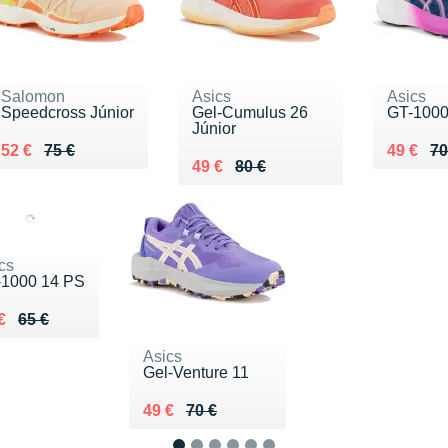
Salomon
Asics
Asics
Speedcross Júnior
Gel-Cumulus 26
GT-1000
Júnior
Au lieu de 75 €
Vendu 52 €
Au lieu 
Vendu 4
52 €
75 €
49 €
70
Au lieu de 80 €
Vendu 49 €
49 €
80 €
cs
-1000 14 PS
lieu de 65 €
du 45 €
€
65 €
Asics
Gel-Venture 11
Au lieu de 70 €
Vendu 49 €
49 €
70 €