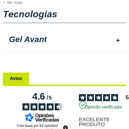
Ver mais
Tecnologias
Gel Avant
Aviso
4.6
5
/
5
Opinião verificada
EXCELENTE 
PRODUTO
Com base em
53
opiniões