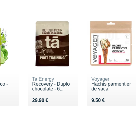
Ta Energy
Voyager
co -
Recovery - Duplo
Hachis parmentier
chocolate - 6...
de vaca
€
Vendu 29.90 €
Vendu 9.50 €
29.90 €
9.50 €