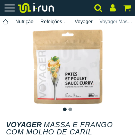
Nutrição
Refeições liofilizadas
Voyager
Voyager Massa e frango com molho de caril
1
2
VOYAGER
MASSA E FRANGO
COM MOLHO DE CARIL