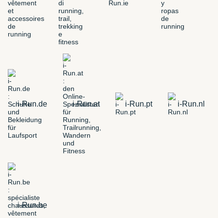
i-Run.de
i-Run.at
i-Run.pt
i-Run.nl
i-Run.be