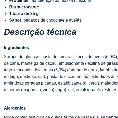
Proteínas
: manutenção da massa muscular
Barra crocante
1 barra de 35 g
Sabor
: pedaços de chocolate e avelãs
Descrição técnica
Ingredientes
Xarope de glucose, pasta de tâmaras, flocos de aveia (6,9%)
de cana, manteiga de cacau, emulsionante (lecitina de girass
trigo, crocantes de cereais (5,0%) (farinha de arroz, farinha de
de trigo, dextrose, sal), pasta de cacau em pó, extrudidos de 
amêndoas torradas picadas, estabilizante (glicerol), maltodextr
minerais (magnésio, zinco) (trigo), sal, emulsionante (éstere
Alergénios
Pode conter vestígios de outros frutos de casca rija, sementes