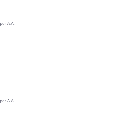
por
A.A.
por
A.A.