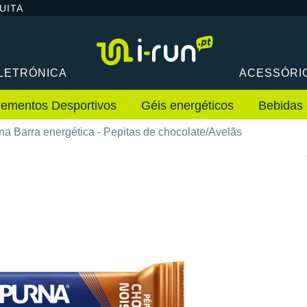
UITA
LETRÓNICA
ACESSÓRI
lementos Desportivos
Géis energéticos
Bebidas 
na Barra energética - Pepitas de chocolate/Avelãs