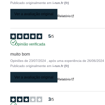
Publicado originalmente em
i-run.fr (fr)
Ver a avaliação original
Relatório
5
/
5
Opinião verificada
muito bom
Opiniões de
23/07/2024
, após uma experiência de
26/06/2024
Publicado originalmente em
i-run.fr (fr)
Ver a avaliação original
Relatório
3
/
5