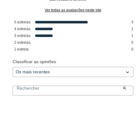
Ver todas as avaliações neste site
5
estrelas
3
4
estrelas
1
3
estrelas
1
2
estrelas
0
1
estrela
0
Classificar as opiniões