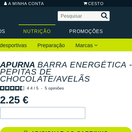
A MINHA CONTA
CESTO
OS
NUTRIÇÃO
PROMOÇÕES
desportivas
Preparação
Marcas
APURNA
BARRA ENERGÉTICA -
PEPITAS DE
CHOCOLATE/AVELÃS
4.4
/
5
-
5
opiniões
2.25 €