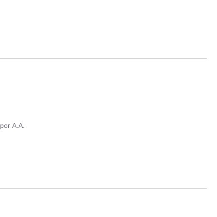
por
A.A.