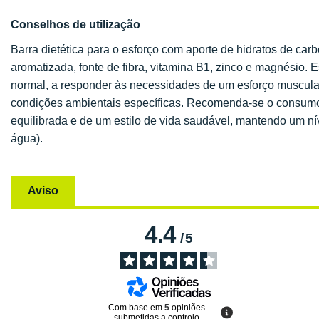
Conselhos de utilização
Barra dietética para o esforço com aporte de hidratos de car
aromatizada, fonte de fibra, vitamina B1, zinco e magnésio. 
normal, a responder às necessidades de um esforço muscula
condições ambientais específicas. Recomenda-se o consumo
equilibrada e de um estilo de vida saudável, mantendo um ní
água).
Aviso
4.4
/
5
Com base em
5
opiniões
submetidas a controlo