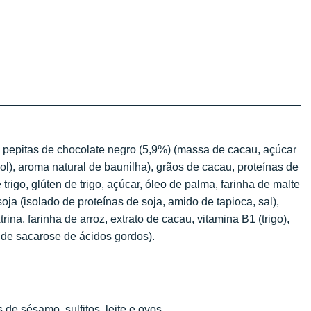
, pepitas de chocolate negro (5,9%) (massa de cacau, açúcar
ol), aroma natural de baunilha), grãos de cacau, proteínas de
 trigo, glúten de trigo, açúcar, óleo de palma, farinha de malte
soja (isolado de proteínas de soja, amido de tapioca, sal),
ina, farinha de arroz, extrato de cacau, vitamina B1 (trigo),
s de sacarose de ácidos gordos).
 de sésamo, sulfitos, leite e ovos.