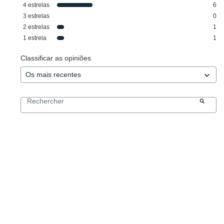
4
estrelas
6
3
estrelas
0
2
estrelas
1
1
estrela
1
Classificar as opiniões