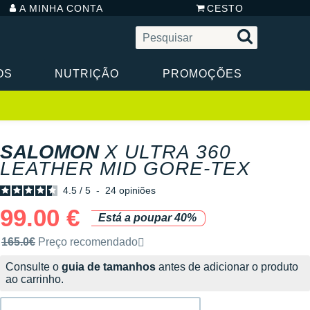
A MINHA CONTA
CESTO
OS
NUTRIÇÃO
PROMOÇÕES
SALOMON
X ULTRA 360
LEATHER MID GORE-TEX
4.5
/
5
-
24
opiniões
99.00 €
Está a poupar 40%
Preço de venda recomendado pela marca
165.0€
Preço recomendado
Consulte o
guia de tamanhos
antes de adicionar o produto
ao carrinho.