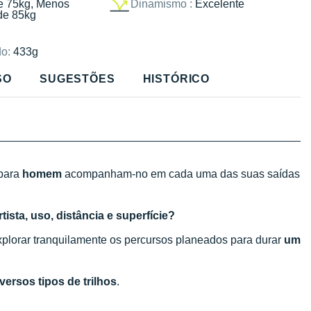
e 75kg, Menos
Dinamismo :
Excelente
de 85kg
o:
433g
SO
SUGESTÕES
HISTÓRICO
para
homem
acompanham-no em cada uma das suas saídas
ista, uso, distância e superfície?
plorar tranquilamente os percursos planeados para durar
um
versos tipos de trilhos
.