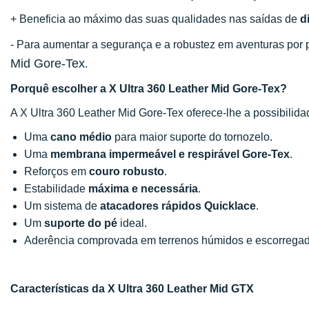
+ Beneficia ao máximo das suas qualidades nas saídas de
d
- Para aumentar a segurança e a robustez em aventuras po
Mid Gore-Tex
.
Porquê escolher a X Ultra 360 Leather Mid Gore-Tex?
A X Ultra 360 Leather Mid Gore-Tex oferece-lhe a possibilida
Uma
cano médio
para maior suporte do tornozelo.
Uma
membrana impermeável e respirável Gore-Tex
.
Reforços em
couro robusto
.
Estabilidade
máxima e necessária
.
Um sistema de
atacadores rápidos Quicklace
.
Um
suporte do pé
ideal.
Aderência comprovada em terrenos húmidos e escorregad
Características da X Ultra 360 Leather Mid GTX