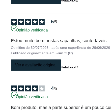
Relatório
5
/
5
Opinião verificada
Estou muito bem nestas sapatilhas, confortáveis.
Opiniões de
30/07/2026
, após uma experiência de
29/06/2026
Publicado originalmente em
i-run.fr (fr)
Ver a avaliação original
Relatório
4
/
5
Opinião verificada
Bom produto, mas a parte superior é um pouco cu