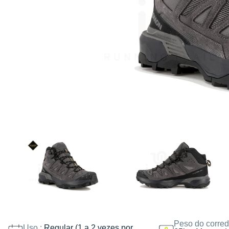
Peso do corred
Uso :
Regular (1 a 2 vezes por