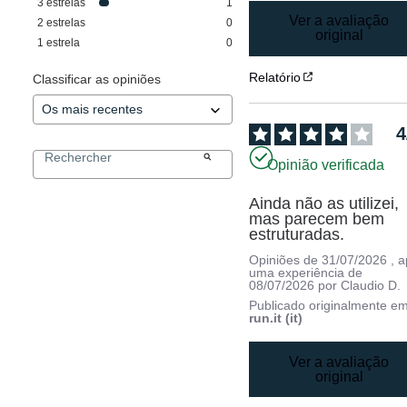
3
estrelas
1
Ver a avaliação
2
estrelas
0
original
1
estrela
0
Relatório
Classificar as opiniões
4
Opinião verificada
Ainda não as utilizei, 
mas parecem bem 
estruturadas.
Opiniões de
31/07/2026
, 
uma experiência de
08/07/2026
por
Claudio D.
Publicado originalmente e
run.it (it)
Ver a avaliação
original