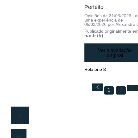
Perfeito
Opiniões de
31/03/2026
, 
uma experiência de
05/03/2026
por
Alexandre 
Publicado originalmente e
run.fr (fr)
Ver a avaliação
original
Relatório
1
3