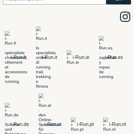
i-Run.fr
i-Run.it
i-Run.ie
i-Run.es
i-Run.de
i-Run.at
i-Run.pt
i-Run.nl