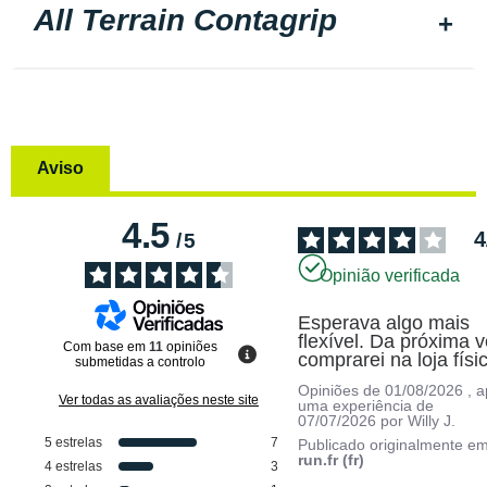
All Terrain Contagrip
Aviso
4.5
4
/
5
Opinião verificada
Esperava algo mais 
flexível. Da próxima v
Com base em
11
opiniões
comprarei na loja físi
submetidas a controlo
Opiniões de
01/08/2026
, 
Ver todas as avaliações neste site
uma experiência de
07/07/2026
por
Willy J.
5
estrelas
7
Publicado originalmente e
run.fr (fr)
4
estrelas
3