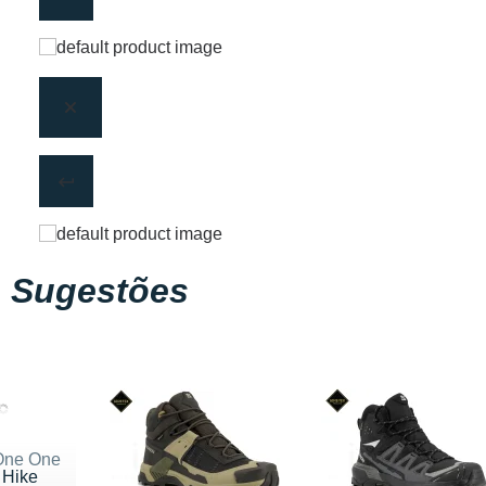
Sugestões
One One
 Hike