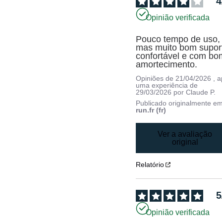
4
Opinião verificada
Pouco tempo de uso, 
mas muito bom suport
confortável e com bom
amortecimento.
Opiniões de
21/04/2026
, 
uma experiência de
29/03/2026
por
Claude P.
Publicado originalmente e
run.fr (fr)
Ver a avaliação
original
Relatório
5
Opinião verificada