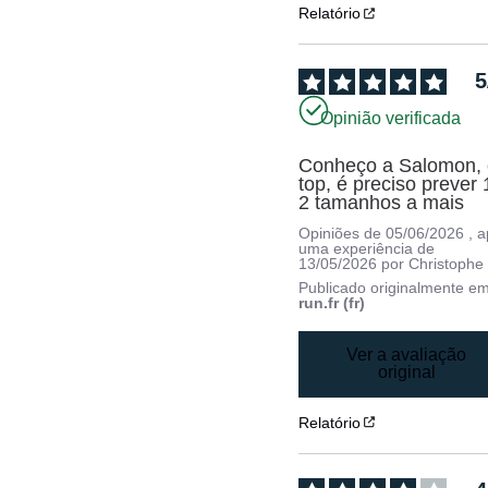
Relatório
5
Opinião verificada
Conheço a Salomon, 
top, é preciso prever 1
2 tamanhos a mais
Opiniões de
05/06/2026
, 
uma experiência de
13/05/2026
por
Christophe
Publicado originalmente e
run.fr (fr)
Ver a avaliação
original
Relatório