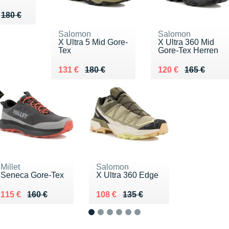
u de 180 €
148 €
180 €
Salomon
Salomon
X Ultra 5 Mid Gore-
X Ultra 360 Mid
Tex
Gore-Tex Herren
Au lieu de 180 €
Vendu 131 €
Au lieu de 165 €
Vendu 120 €
131 €
180 €
120 €
165 €
Millet
Salomon
Seneca Gore-Tex
X Ultra 360 Edge
Au lieu de 160 €
Vendu 115 €
Au lieu de 135 €
Vendu 108 €
115 €
160 €
108 €
135 €
1
2
3
4
5
6