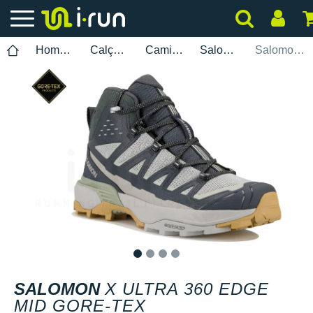
Homem
Calçados
Caminhada
Salomon
Salomon X Ultra 360 Edge Mid Gore-Tex
1
2
3
4
SALOMON
X ULTRA 360 EDGE
MID GORE-TEX