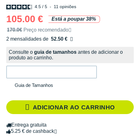
4.5
/
5
-
11
opiniões
105.00 €
Está a poupar 38%
Preço de venda recomendado pela marca
170.0€
Preço recomendado
2 mensalidades de
52.50 €
sem custos
Consulte o
guia de tamanhos
antes de adicionar o
produto ao carrinho.
Guia de Tamanhos
ADICIONAR AO CARRINHO
Entrega gratuita
5.25 € de cashback