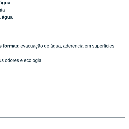
 água
gia
a água
es formas
: evacuação de água, aderência em superfícies
aus odores e ecologia