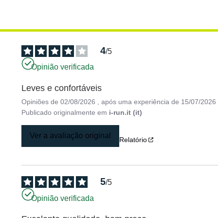
4
/
5
Opinião verificada
Leves e confortáveis
Opiniões de
02/08/2026
, após uma experiência de
15/07/2026
Publicado originalmente em
i-run.it (it)
Ver a avaliação original
Relatório
5
/
5
Opinião verificada