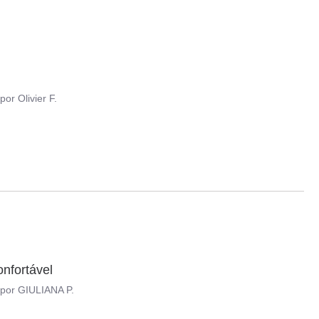
por
Olivier F.
nfortável
por
GIULIANA P.