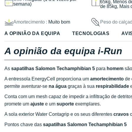
65kg, Menos d
semana)
de 85kg, Mais 
Amortecimento :
Muito bom
Peso do calçad
A OPINIÃO DA EQUIPA
TECNOLOGIAS
AVI
A opinião da equipa i-Run
As
sapatilhas Salomon Techamphibian 5
para
homem
são
A entressola EnergyCell proporciona um
amortecimento
de 
permite aventurar-se
na água
graças à sua
respirabilidade
e
Conta com um mesh capaz de impedir a infiltração de detrit
promete um
ajuste
e um
suporte
exemplares.
A sola exterior Water Contagrip e os seus diferentes
cravos
o
Pontos chave das
sapatilhas Salomon Techamphibian 5