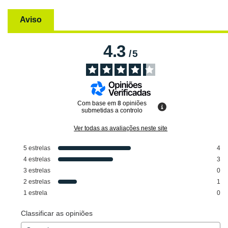
Aviso
4.3
/
5
Com base em
8
opiniões
submetidas a controlo
Ver todas as avaliações neste site
5
estrelas
4
4
estrelas
3
3
estrelas
0
2
estrelas
1
1
estrela
0
Classificar as opiniões