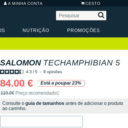
A MINHA CONTA
CESTO
OS
NUTRIÇÃO
PROMOÇÕES
SALOMON
TECHAMPHIBIAN 5
4.3
/
5
-
8
opiniões
84.00 €
Está a poupar 23%
Preço de venda recomendado pela marca
110.0€
Preço recomendado
Consulte o
guia de tamanhos
antes de adicionar o produto
ao carrinho.