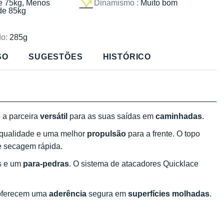
e 75kg, Menos
Dinamismo :
Muito bom
de 85kg
o:
285g
SO
SUGESTÕES
HISTÓRICO
 a parceira
versátil
para as suas saídas em
caminhadas
.
qualidade e uma melhor
propulsão
para a frente. O topo
 secagem rápida.
os e um
para-pedras
. O sistema de atacadores Quicklace
ferecem uma
aderência
segura em
superfícies molhadas
.