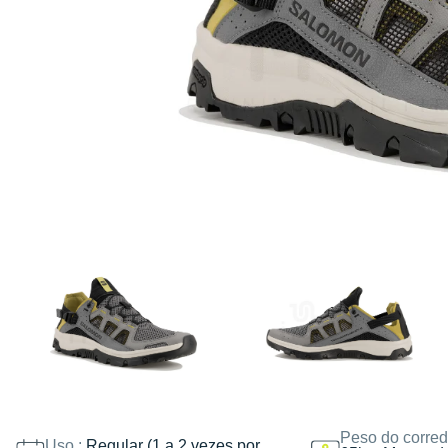
Peso do corred
Uso :
Regular (1 a 2 vezes por