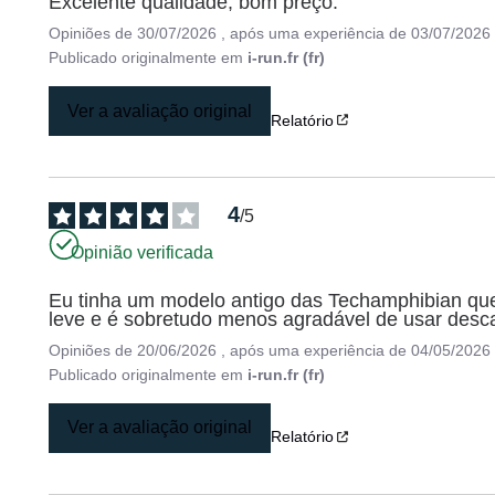
Excelente qualidade, bom preço.
Opiniões de
30/07/2026
, após uma experiência de
03/07/2026
Publicado originalmente em
i-run.fr (fr)
Ver a avaliação original
Relatório
4
/
5
Opinião verificada
Eu tinha um modelo antigo das Techamphibian que
leve e é sobretudo menos agradável de usar descal
Opiniões de
20/06/2026
, após uma experiência de
04/05/2026
Publicado originalmente em
i-run.fr (fr)
Ver a avaliação original
Relatório