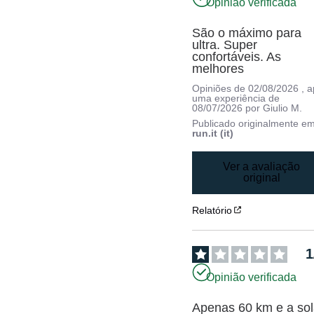
Opinião verificada
São o máximo para 
ultra. Super 
confortáveis. As 
melhores
Opiniões de
02/08/2026
, 
uma experiência de
08/07/2026
por
Giulio M.
Publicado originalmente e
run.it (it)
Ver a avaliação
original
Relatório
1
Opinião verificada
Apenas 60 km e a sol