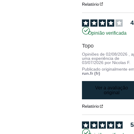
Relatório
4
Opinião verificada
Topo
Opiniões de
02/08/2026
, 
uma experiência de
03/07/2026
por
Nicolas F.
Publicado originalmente e
run.fr (fr)
Ver a avaliação
original
Relatório
5