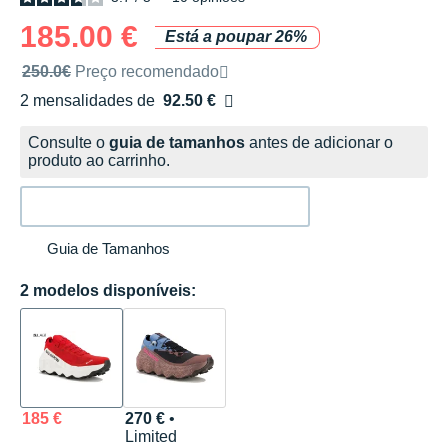
185.00 €
Está a poupar 26%
Preço de venda recomendado pela marca
250.0€
Preço recomendado
2 mensalidades de
92.50 €
sem custos
Consulte o
guia de tamanhos
antes de adicionar o
produto ao carrinho.
Guia de Tamanhos
2 modelos disponíveis:
185 €
270 €
•
Limited