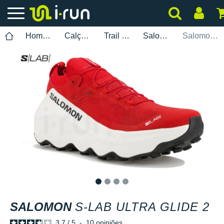
Homem
Calçados
Trail Running
Salomon
Salomon S-Lab Ultra Glide 2
1
2
3
4
SALOMON
S-LAB ULTRA GLIDE 2
3.7
/
5
-
10
opiniões