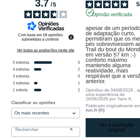
3.7
5
/
5
Opinião verificada
apesar de um período
de adaptação curto, 
Com base em
10
opiniões
permitiram que os me
submetidas a controlo
pés sobrevivessem ao
Trail du bout du Mond
Ver todas as avaliações neste site
em versão 57 km ;-)

conforto máximo 
5
estrelas
5
mantendo alguma 
4
estrelas
2
reatividade, mais 
respirável que a versã
3
estrelas
0
anterior.
2
estrelas
1
Opiniões de
04/08/2026
, 
1
estrela
2
uma experiência de
26/06/2026
por
Yann K.
Classificar as opiniões
Publicado originalmente e
run.fr (fr)
Ver a avaliação
original