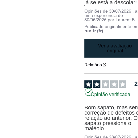
já se está a descolar!
Opiniões de
30/07/2026
, 
uma experiência de
30/06/2026
por
Laurent B.
Publicado originalmente e
run.fr (fr)
Ver a avaliação
original
Relatório
2
Opinião verificada
Bom sapato, mas sem
correção de defeitos 
relação ao anterior. O 
sapato pressiona o 
maléolo
Opiniões de
28/07/2026
, 