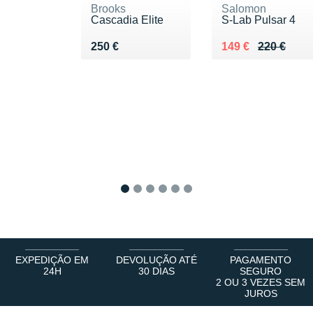
Brooks
Salomon
Cascadia Elite
S-Lab Pulsar 4
Vendu 250 €
Au lieu de 220 €
Vendu 149 €
250 €
149 €
220 €
1
2
3
4
5
6
EXPEDIÇÃO EM
DEVOLUÇÃO ATÉ
PAGAMENTO
24H
30 DIAS
SEGURO
2 OU 3 VEZES SEM
JUROS