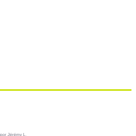
por
Jérémy L.