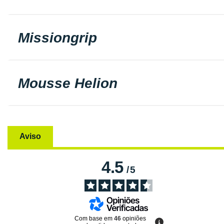
Missiongrip
Mousse Helion
Aviso
4.5
/
5
Com base em
46
opiniões