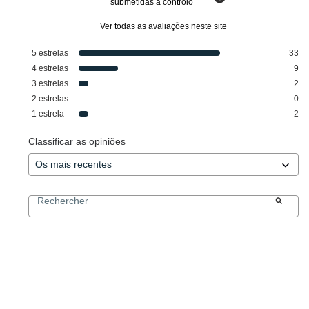
submetidas a controlo
Ver todas as avaliações neste site
5
estrelas
33
4
estrelas
9
3
estrelas
2
2
estrelas
0
1
estrela
2
Classificar as opiniões