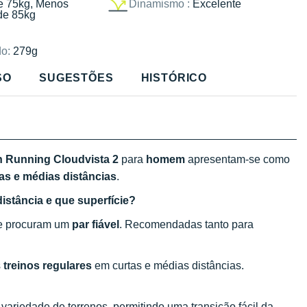
e 75kg, Menos
Dinamismo :
Excelente
de 85kg
o:
279g
SO
SUGESTÕES
HISTÓRICO
n Running Cloudvista 2
para
homem
apresentam-se como
as e médias distâncias
.
distância e que superfície?
ue procuram um
par fiável
. Recomendadas tanto para
s
treinos regulares
em curtas e médias distâncias.
ariedade de terrenos, permitindo uma transição fácil da