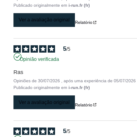
Publicado originalmente em
i-run.fr (fr)
Ver a avaliação original
Relatório
5
/
5
Opinião verificada
Ras
Opiniões de
30/07/2026
, após uma experiência de
05/07/2026
Publicado originalmente em
i-run.fr (fr)
Ver a avaliação original
Relatório
5
/
5