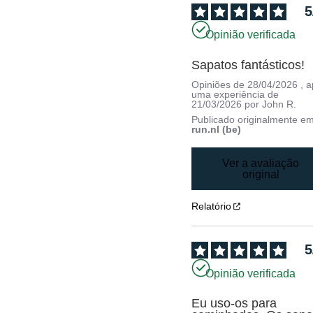
5
Opinião verificada
Sapatos fantásticos!
Opiniões de
28/04/2026
, 
uma experiência de
21/03/2026
por
John R.
Publicado originalmente e
run.nl (be)
Ver a avaliação
original
Relatório
5
Opinião verificada
Eu uso-os para 