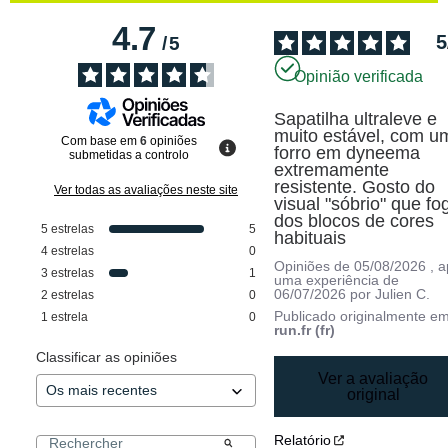
4.7
5
/
5
Opinião verificada
Sapatilha ultraleve e 
muito estável, com um
Com base em
6
opiniões
forro em dyneema 
submetidas a controlo
extremamente 
resistente. Gosto do 
Ver todas as avaliações neste site
visual "sóbrio" que fog
dos blocos de cores 
5
estrelas
5
habituais
4
estrelas
0
Opiniões de
05/08/2026
, 
3
estrelas
1
uma experiência de
06/07/2026
por
Julien C.
2
estrelas
0
Publicado originalmente e
1
estrela
0
run.fr (fr)
Classificar as opiniões
Ver a avaliação
original
Relatório