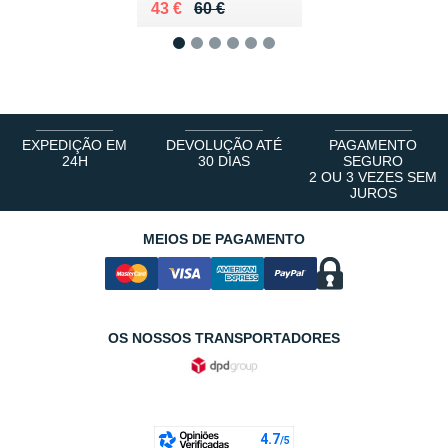
Au lieu de 60 €
Vendu 43 €
43 €
60 €
1
2
3
4
5
6
EXPEDIÇÃO EM
DEVOLUÇÃO ATÉ
PAGAMENTO
24H
30 DIAS
SEGURO
2 OU 3 VEZES SEM
JUROS
MEIOS DE PAGAMENTO
OS NOSSOS TRANSPORTADORES