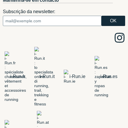
Mantenha-se em contacto
Subscrição da newsletter:
i-Run.fr
i-Run.it
i-Run.ie
i-Run.es