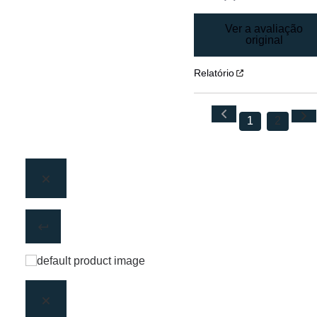
Ver a avaliação
original
Relatório
1
2