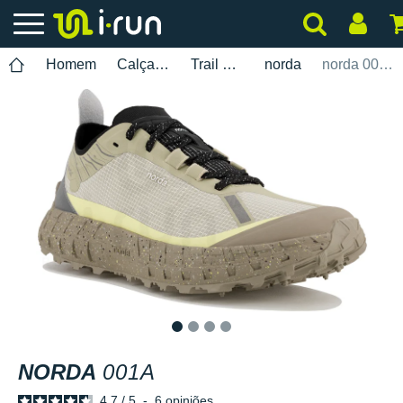
Homem
Calçados
Trail Running
norda
norda 001A
1
2
3
4
NORDA
001A
4.7
/
5
-
6
opiniões