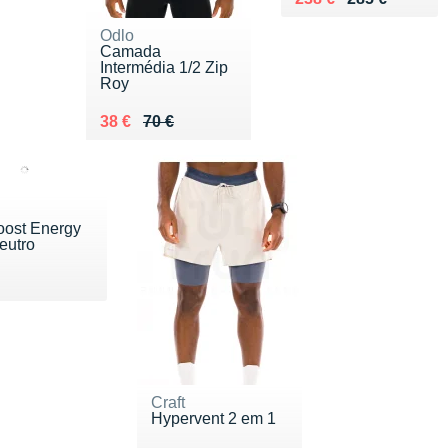
Odlo
Camada
Intermédia 1/2 Zip
Roy
Au lieu de 70 €
Vendu 38 €
38 €
70 €
oost Energy
eutro
 3.50 €
Craft
Hypervent 2 em 1