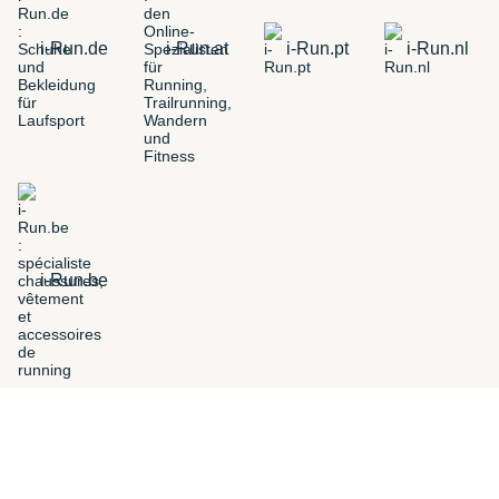
i-Run.de
i-Run.at
i-Run.pt
i-Run.nl
i-Run.be