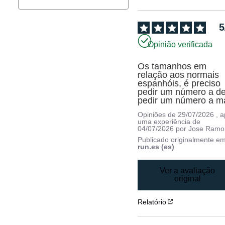
5
Opinião verificada
Os tamanhos em 
relação aos normais 
espanhóis, é preciso 
pedir um número a de
pedir um número a m
Opiniões de
29/07/2026
, 
uma experiência de
04/07/2026
por
Jose Ramo
Publicado originalmente e
run.es (es)
Ver a avaliação
original
Relatório