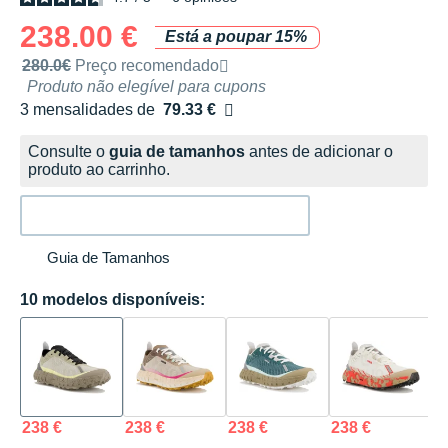
238.00 €
Está a poupar 15%
Preço de venda recomendado pela marca
280.0€
Preço recomendado
Produto não elegível para cupons
3 mensalidades de
79.33 €
sem custos
Consulte o
guia de tamanhos
antes de adicionar o
produto ao carrinho.
Guia de Tamanhos
10 modelos disponíveis:
238 €
238 €
238 €
238 €
2