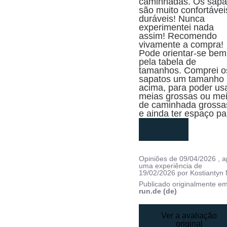
caminhadas. Os sapat
são muito confortáveis
duráveis! Nunca 
experimentei nada 
assim! Recomendo 
vivamente a compra! 

Pode orientar-se bem 
pela tabela de 
tamanhos. Comprei os
sapatos um tamanho 
acima, para poder usa
meias grossas ou mei
de caminhada grossas
e ainda ter espaço pa
leia mais
Opiniões de
09/04/2026
, 
uma experiência de
19/02/2026
por
Kostiantyn 
Publicado originalmente e
run.de (de)
Ver a avaliação
original