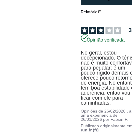
Relatório
3
Opinião verificada
No geral, estou 
decepcionado. O tênis
não é muito confortáve
para pedalar; é um 
pouco rígido demais e
oferece pouco retorno
de energia. No entanto
tem boa estabilidade e
aderência, então vou 
ficar com ele para 
caminhadas.
Opiniões de
26/02/2026
, 
uma experiência de
26/01/2026
por
Fabien F.
Publicado originalmente e
run.fr (fr)