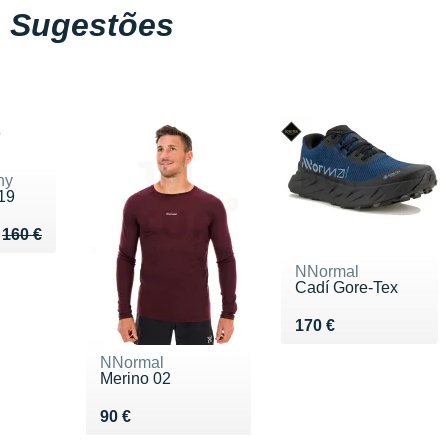
Sugestões
ny
19
u de 160 €
122 €
160 €
NNormal
Cadí Gore-Tex
Vendu 170 €
170 €
NNormal
Merino 02
Vendu 90 €
90 €