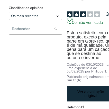
Classificar as opiniões
3
Opinião verificada
Estou satisfeito com o
produto, exceto pela 
parte em Gore-Tex, qu
é de má qualidade. U
pena para um calçado
que se destina ao 
outono e inverno.
Opiniões de
03/10/2025
, 
uma experiência de
08/09/2025
por
Philippe T.
Publicado originalmente e
run.fr (fr)
Ver a avaliação
original
Relatório