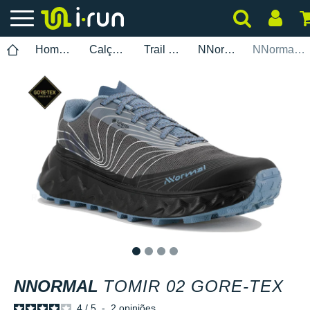
Homem
Calçados
Trail Running
NNormal
NNormal Tomir 02 Gore-Tex
1
2
3
4
NNORMAL
TOMIR 02 GORE-TEX
4
/
5
-
2
opiniões