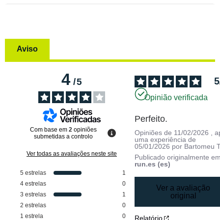
Aviso
4
5
/
5
Opinião verificada
Perfeito.
Com base em
2
opiniões
Opiniões de
11/02/2026
, 
submetidas a controlo
uma experiência de
05/01/2026
por
Bartomeu T
Ver todas as avaliações neste site
Publicado originalmente e
run.es (es)
5
estrelas
1
4
estrelas
0
Ver a avaliação
3
estrelas
1
original
2
estrelas
0
1
estrela
0
Relatório