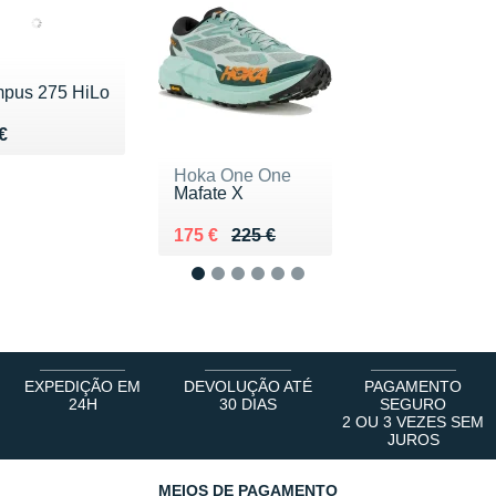
pus 275 HiLo
u 200 €
€
Hoka One One
Mafate X
Au lieu de 225 €
Vendu 175 €
175 €
225 €
1
2
3
4
5
6
EXPEDIÇÃO EM
DEVOLUÇÃO ATÉ
PAGAMENTO
24H
30 DIAS
SEGURO
2 OU 3 VEZES SEM
JUROS
MEIOS DE PAGAMENTO