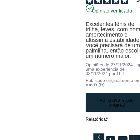
5
Opinião verificada
Excelentes tênis de 
trilha, leves, com bom
amortecimento e 
altíssima estabilidade.
Você precisará de um
palmilha, então escolh
um número maior.
Opiniões de
27/11/2024
, 
uma experiência de
02/11/2024
por
G.J.
Publicado originalmente e
run.fr (fr)
Ver a avaliação
original
Relatório