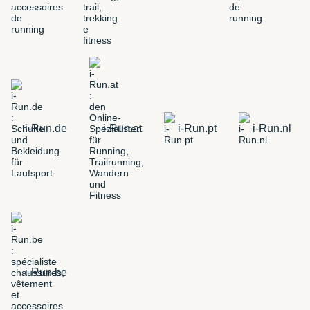
i-Run.de
i-Run.at
i-Run.pt
i-Run.nl
i-Run.be