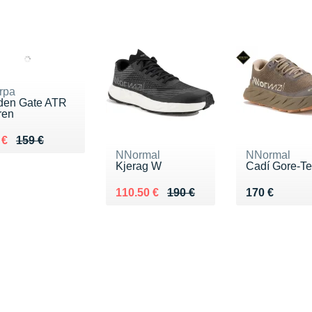
rpa
den Gate ATR
ren
ieu de 159 €
du 119 €
 €
159 €
NNormal
NNormal
Kjerag W
Cadí Gore-T
Au lieu de 190 €
Vendu 110.50 €
Vendu 170 €
110.50 €
190 €
170 €