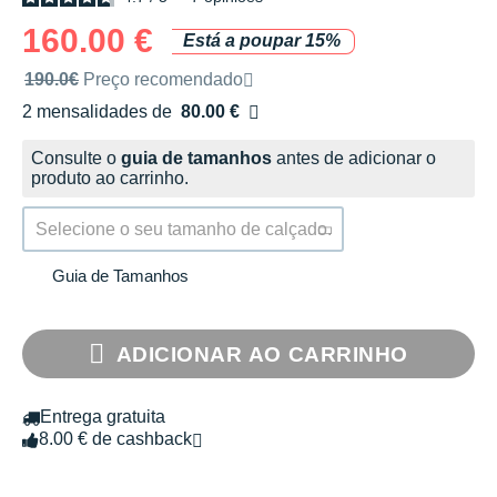
160.00 €
Está a poupar 15%
Preço de venda recomendado pela marca
190.0€
Preço recomendado
2 mensalidades de
80.00 €
sem custos
Consulte o
guia de tamanhos
antes de adicionar o
produto ao carrinho.
Selecione o seu tamanho de calçado.
Guia de Tamanhos
ADICIONAR AO CARRINHO
Entrega gratuita
8.00 € de cashback