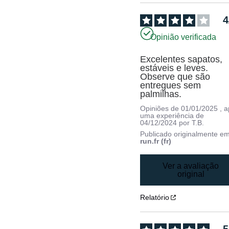
4
Opinião verificada
Excelentes sapatos, 
estáveis e leves. 
Observe que são 
entregues sem 
palmilhas.
Opiniões de
01/01/2025
, 
uma experiência de
04/12/2024
por
T.B.
Publicado originalmente e
run.fr (fr)
Ver a avaliação
original
Relatório