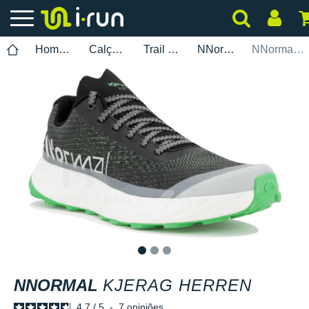
Homem
Calçados
Trail Running
NNormal
NNormal Kjerag Herren
1
2
3
NNORMAL
KJERAG HERREN
4.7
/
5
-
7
opiniões