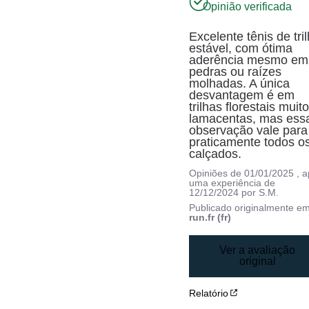
Opinião verificada
Excelente tênis de tril
estável, com ótima 
aderência mesmo em 
pedras ou raízes 
molhadas. A única 
desvantagem é em 
trilhas florestais muito
lamacentas, mas essa
observação vale para 
praticamente todos os
calçados.
Opiniões de
01/01/2025
, 
uma experiência de
12/12/2024
por
S.M.
Publicado originalmente e
run.fr (fr)
Ver a avaliação
original
Relatório