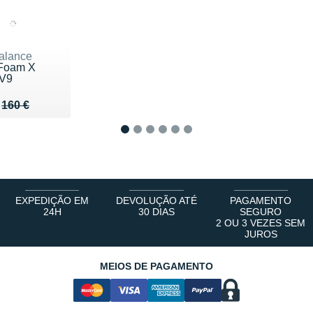
alance
 Foam X
 V9
u de 160 €
120 €
160 €
1
2
3
4
5
6
EXPEDIÇÃO EM
DEVOLUÇÃO ATÉ
PAGAMENTO
24H
30 DIAS
SEGURO
2 OU 3 VEZES SEM
JUROS
MEIOS DE PAGAMENTO