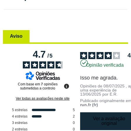
Aviso
4.7
4
/
5
Opinião verificada
Isso me agrada.
Com base em
7
opiniões
Opiniões de
08/07/2025
, 
submetidas a controlo
uma experiência de
13/06/2025
por
E.R.
Ver todas as avaliações neste site
Publicado originalmente e
run.fr (fr)
5
estrelas
5
4
estrelas
2
Ver a avaliação
3
estrelas
0
original
2
estrelas
0