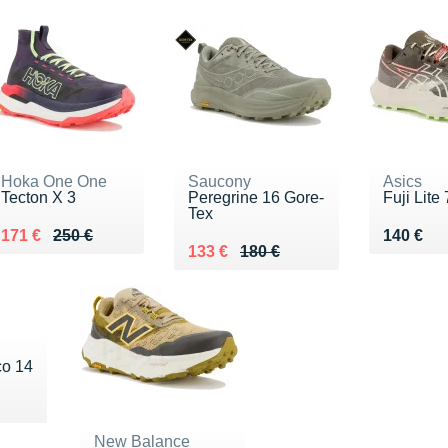
Hoka One One
Saucony
Asics
Tecton X 3
Peregrine 16 Gore-
Fuji Lite 
Tex
Au lieu de 250 €
Vendu 171 €
Vendu 1
171 €
250 €
140 €
Au lieu de 180 €
Vendu 133 €
133 €
180 €
co 14
 160 €
New Balance