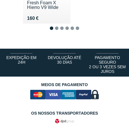
Fresh Foam X
Hierro V9 Wide
Vendu 160 €
160 €
1
2
3
4
5
6
EXPEDIÇÃO EM
DEVOLUÇÃO ATÉ
PAGAMENTO
24H
30 DIAS
SEGURO
2 OU 3 VEZES SEM
JUROS
MEIOS DE PAGAMENTO
OS NOSSOS TRANSPORTADORES