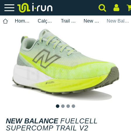
Homem
Calçados
Trail Running
New Balance
New Balance FuelCell SuperComp Trail V2
1
2
3
4
NEW BALANCE
FUELCELL
SUPERCOMP TRAIL V2