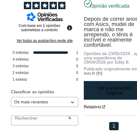
Opinião verificada
Depois de correr anos
com Asics, mudei de 
Com base em
1
opiniões
marca e não me 
submetidas a controlo
arrependo, o ténis é 
incrível e realmente 
Ver todas as avaliações neste site
confortável.
5
estrelas
1
Opiniões de
23/05/2026
, 
uma experiência de
4
estrelas
0
29/04/2026
por
Eddy B.
3
estrelas
0
Publicado originalmente e
2
estrelas
0
run.fr (fr)
1
estrela
0
Ver a avaliação
Classificar as opiniões
original
Relatório
1