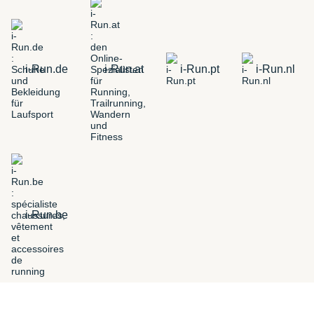
i-Run.de
i-Run.at
i-Run.pt
i-Run.nl
i-Run.be