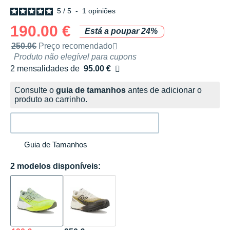
5
/
5
-
1
opiniões
190.00 €
Está a poupar 24%
Preço de venda recomendado pela marca
250.0€
Preço recomendado
Produto não elegível para cupons
2 mensalidades de
95.00 €
sem custos
Consulte o
guia de tamanhos
antes de adicionar o
produto ao carrinho.
Guia de Tamanhos
2 modelos disponíveis: