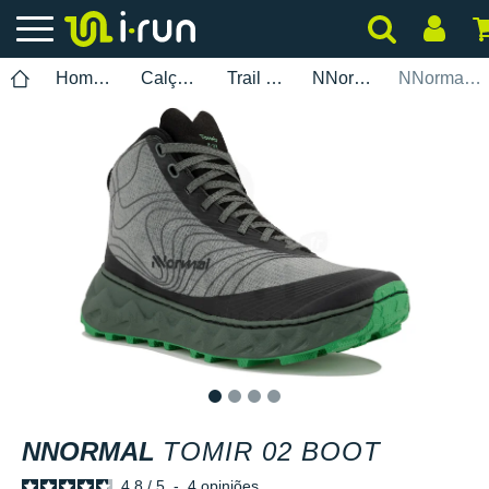
Homem
Calçados
Trail Running
NNormal
NNormal Tomir 02 Boot
1
2
3
4
NNORMAL
TOMIR 02 BOOT
4.8
/
5
-
4
opiniões