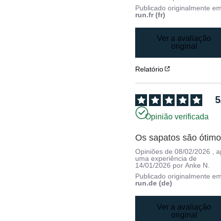
Publicado originalmente e
run.fr (fr)
Ver a avaliação
original
Relatório
5
Opinião verificada
Os sapatos são ótimo
Opiniões de
08/02/2026
, 
uma experiência de
14/01/2026
por
Anke N.
Publicado originalmente e
run.de (de)
Ver a avaliação
original