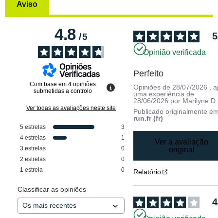
Aviso
4.8
5
/
5
Opinião verificada
Perfeito
Com base em
4
opiniões
Opiniões de
28/07/2026
, 
submetidas a controlo
uma experiência de
28/06/2026
por
Marilyne D.
Ver todas as avaliações neste site
Publicado originalmente e
run.fr (fr)
5
estrelas
3
4
estrelas
1
Ver a avaliação
3
estrelas
0
original
2
estrelas
0
1
estrela
0
Relatório
Classificar as opiniões
4