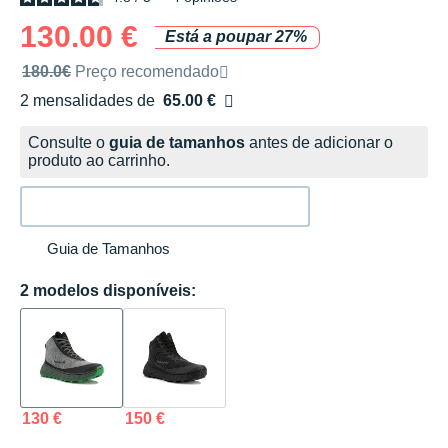
130.00 €
Está a poupar 27%
Preço de venda recomendado pela marca
180.0€
Preço recomendado
2 mensalidades de
65.00 €
sem custos
Consulte o
guia de tamanhos
antes de adicionar o
produto ao carrinho.
Guia de Tamanhos
2 modelos disponíveis:
130 €
150 €