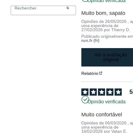
Opinião verificada
Muito bom, sapato
Opiniões de
26/05/2026
, 
uma experiência de
27/02/2026
por
Thierry D.
Publicado originalmente e
run.fr (fr)
Ver a avaliação
original
Relatório
5
Opinião verificada
Muito confortável
Opiniões de
06/03/2026
, 
uma experiência de
16/02/2026
por
Vatan E.