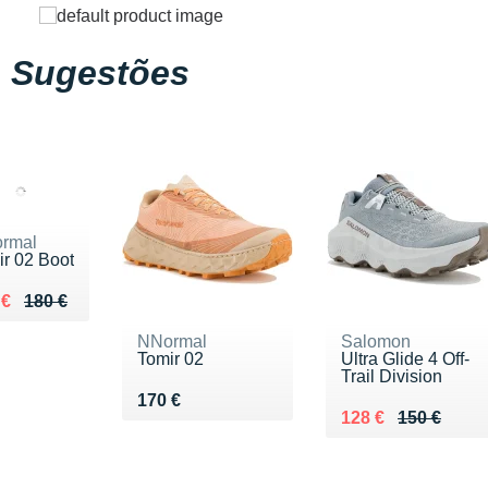
Sugestões
rmal
ir 02 Boot
ieu de 180 €
du 130 €
 €
180 €
NNormal
Salomon
Tomir 02
Ultra Glide 4 Off-
Trail Division
Vendu 170 €
170 €
Au lieu de 150 €
Vendu 128 €
128 €
150 €