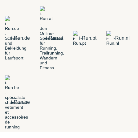
i-Run.de
i-Run.at
i-Run.pt
i-Run.nl
i-Run.be