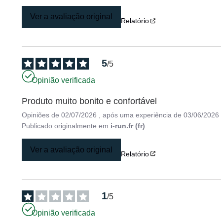
Ver a avaliação original
Relatório
5
/
5
Opinião verificada
Produto muito bonito e confortável
Opiniões de
02/07/2026
, após uma experiência de
03/06/2026
Publicado originalmente em
i-run.fr (fr)
Ver a avaliação original
Relatório
1
/
5
Opinião verificada