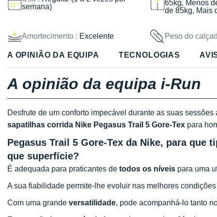
65kg, Menos d
semana)
de 85kg, Mais 
Amortecimento :
Excelente
Peso do calçad
A OPINIÃO DA EQUIPA
TECNOLOGIAS
AVI
A opinião da equipa i-Run
Desfrute de um conforto impecável durante as suas sessões 
sapatilhas corrida Nike Pegasus Trail 5 Gore-Tex
para ho
Pegasus Trail 5 Gore-Tex da Nike, para que ti
que superfície?
É adequada para praticantes de
todos os níveis
para uma ut
A sua fiabilidade permite-lhe evoluir nas melhores condiçõe
Com uma grande
versatilidade
, pode acompanhá-lo tanto n