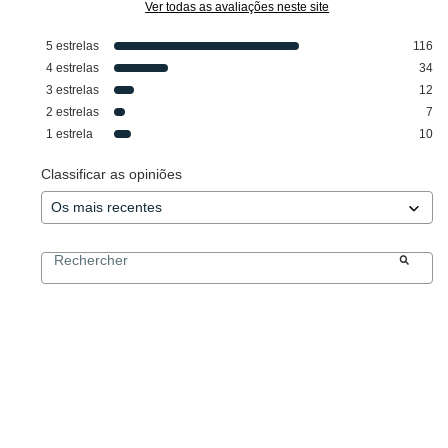
Ver todas as avaliações neste site
5
estrelas
116
4
estrelas
34
3
estrelas
12
2
estrelas
7
1
estrela
10
Classificar as opiniões