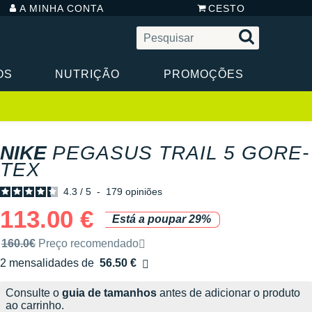
A MINHA CONTA
CESTO
OS
NUTRIÇÃO
PROMOÇÕES
NIKE
PEGASUS TRAIL 5 GORE-
TEX
4.3
/
5
-
179
opiniões
113.00 €
Está a poupar 29%
Preço de venda recomendado pela marca
160.0€
Preço recomendado
2 mensalidades de
56.50 €
sem custos
Consulte o
guia de tamanhos
antes de adicionar o produto
ao carrinho.