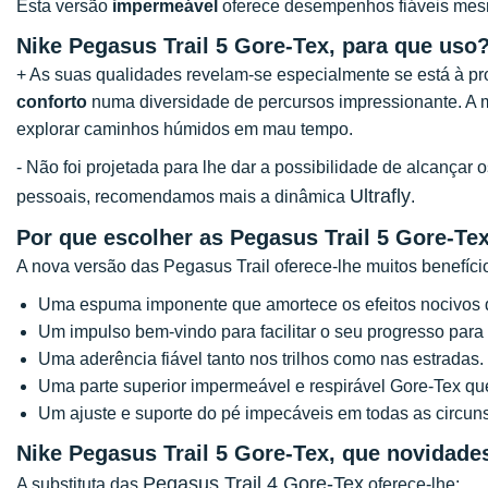
Esta versão
impermeável
oferece desempenhos fiáveis mes
Nike Pegasus Trail 5 Gore-Tex, para que uso
+ As suas qualidades revelam-se especialmente se está à p
conforto
numa diversidade de percursos impressionante. 
explorar caminhos húmidos em mau tempo.
- Não foi projetada para lhe dar a possibilidade de alcançar
Ultrafly
pessoais, recomendamos mais a dinâmica
.
Por que escolher as Pegasus Trail 5 Gore-Te
A nova versão das Pegasus Trail oferece-lhe muitos benefíci
Uma espuma imponente que amortece os efeitos nocivos d
Um impulso bem-vindo para facilitar o seu progresso para 
Uma aderência fiável tanto nos trilhos como nas estradas.
Uma parte superior impermeável e respirável Gore-Tex que 
Um ajuste e suporte do pé impecáveis em todas as circuns
Nike Pegasus Trail 5 Gore-Tex, que novidade
Pegasus Trail 4 Gore-Tex
A substituta das
oferece-lhe: