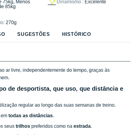
e 75kg, Menos
Dinamismo :
Excelente
de 85kg
o:
270g
SO
SUGESTÕES
HISTÓRICO
ao ar livre, independentemente do tempo, graças às
mem.
po de desportista, que uso, que distância e
ilização regular ao longo das suas semanas de treino.
s em
todas as distâncias
.
os seus
trilhos
preferidos como na
estrada
.