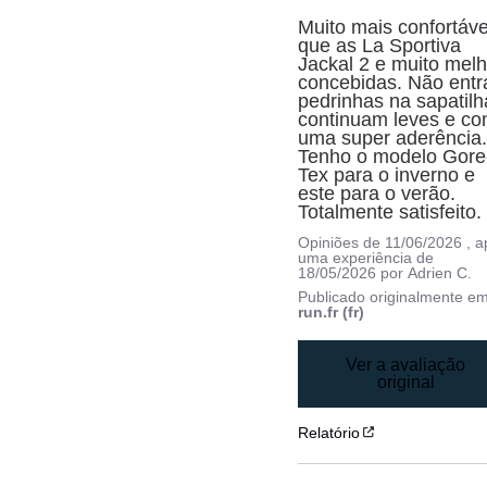
Muito mais confortável
que as La Sportiva 
Jackal 2 e muito melh
concebidas. Não entr
pedrinhas na sapatilha
continuam leves e co
uma super aderência.
Tenho o modelo Gore
Tex para o inverno e 
este para o verão. 
Totalmente satisfeito.
Opiniões de
11/06/2026
, 
uma experiência de
18/05/2026
por
Adrien C.
Publicado originalmente e
run.fr (fr)
Ver a avaliação
original
Relatório