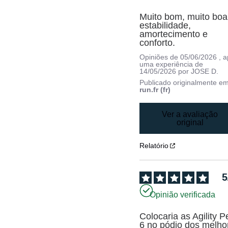
Muito bom, muito boa 
estabilidade, 
amortecimento e 
conforto.
Opiniões de
05/06/2026
, 
uma experiência de
14/05/2026
por
JOSE D.
Publicado originalmente e
run.fr (fr)
Ver a avaliação
original
Relatório
5
Opinião verificada
Colocaria as Agility P
6 no pódio dos melhor