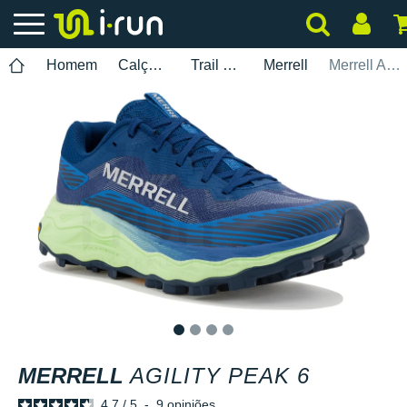
Homem
Calçados
Trail Running
Merrell
Merrell Agility Peak 6
1
2
3
4
MERRELL
AGILITY PEAK 6
4.7
/
5
-
9
opiniões