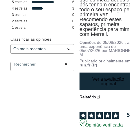
5
estrelas
6
pés tenham encontrad
4
estrelas
3
todo o seu espaço pel
primeira vez. 
3
estrelas
0
Recomendo estes 
2
estrelas
0
sapatos, primeira 
1
estrela
0
experiência para mim 
com Merrell.
Classificar as opiniões
Opiniões de
05/08/2026
, 
uma experiência de
05/07/2026
por
MARIONN
M.
Publicado originalmente e
run.fr (fr)
Ver a avaliação
original
Relatório
5
Opinião verificada