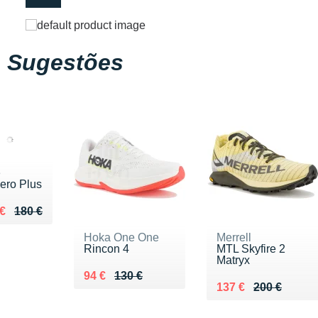
Sugestões
e
ero Plus
ieu de 180 €
du 144 €
€
180 €
Hoka One One
Merrell
Rincon 4
MTL Skyfire 2
Matryx
Au lieu de 130 €
Vendu 94 €
94 €
130 €
Au lieu de 200 €
Vendu 137 €
137 €
200 €