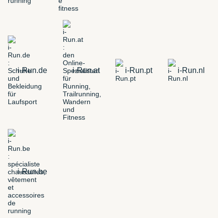
i-Run.de
i-Run.at
i-Run.pt
i-Run.nl
i-Run.be