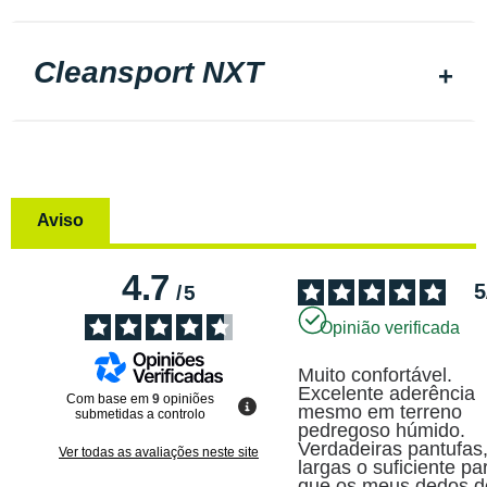
Cleansport NXT
Aviso
4.7
5
/
5
Opinião verificada
Muito confortável. 
Excelente aderência 
Com base em
9
opiniões
mesmo em terreno 
submetidas a controlo
pedregoso húmido. 
Verdadeiras pantufas,
Ver todas as avaliações neste site
largas o suficiente par
que os meus dedos do