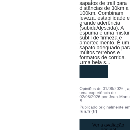
sapatos de trail para 
distâncias de 30km a 
100km. Combinam 
leveza, estabilidade e 
grande aderência 
(subida/descida). A 
espuma é uma mistur
subtil de firmeza e 
amortecimento. É um 
sapato adequado para
muitos terrenos e 
formatos de corrida. 
Uma bela s
...
leia mais
Opiniões de
01/06/2026
, 
uma experiência de
02/05/2026
por
Jean-Manu
B.
Publicado originalmente e
run.fr (fr)
Ver a avaliação
original