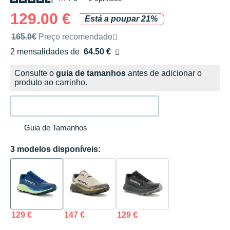
129.00 €
Está a poupar 21%
Preço de venda recomendado pela marca
165.0€
Preço recomendado
2 mensalidades de
64.50 €
sem custos
Consulte o
guia de tamanhos
antes de adicionar o
produto ao carrinho.
Guia de Tamanhos
3 modelos disponíveis:
129 €
147 €
129 €