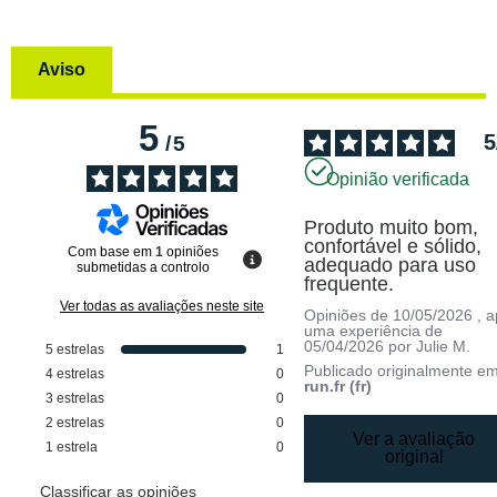
Aviso
5
5
/
5
Opinião verificada
Produto muito bom, 
confortável e sólido, 
Com base em
1
opiniões
adequado para uso 
submetidas a controlo
frequente.
Ver todas as avaliações neste site
Opiniões de
10/05/2026
, 
uma experiência de
05/04/2026
por
Julie M.
5
estrelas
1
Publicado originalmente e
4
estrelas
0
run.fr (fr)
3
estrelas
0
2
estrelas
0
Ver a avaliação
1
estrela
0
original
Classificar as opiniões