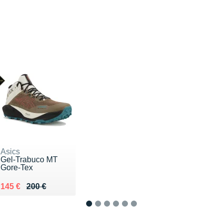
Asics
Gel-Trabuco MT
Gore-Tex
Au lieu de 200 €
Vendu 145 €
145 €
200 €
1
2
3
4
5
6