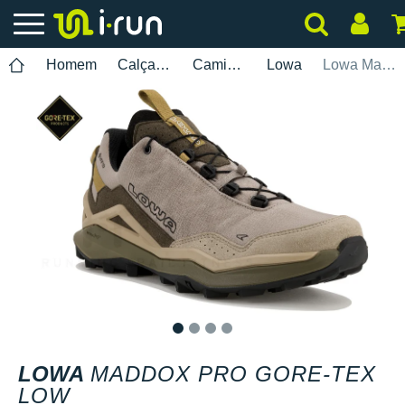
Homem
Calçados
Caminhada
Lowa
Lowa Maddox Pro Gore-Tex Low
1
2
3
4
LOWA
MADDOX PRO GORE-TEX
LOW