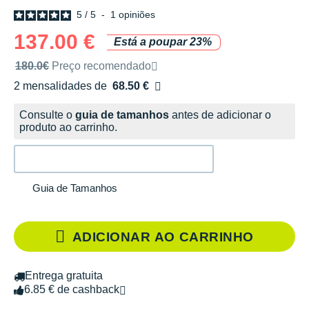
5
/
5
-
1
opiniões
137.00 €
Está a poupar 23%
Preço de venda recomendado pela marca
180.0€
Preço recomendado
2 mensalidades de
68.50 €
sem custos
Consulte o
guia de tamanhos
antes de adicionar o
produto ao carrinho.
Guia de Tamanhos
ADICIONAR AO CARRINHO
Entrega gratuita
6.85 € de cashback